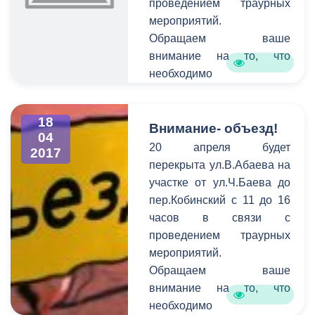
проведением траурных
граждан города о
мероприятий.
временных неудобствах
Обращаем ваше
для передвижения на тех
внимание на то, что
или иных улицах.
необходимо
своевременно сообщать
информацию о
18
планируемом перекрытии
Внимание- объезд!
04
в администрацию города.
20 апреля будет
2017
Смысл этого оповещения
перекрыта ул.В.Абаева на
состоит в том, чтобы АМС
участке от ул.Ч.Баева до
г. Владикавказ имела
пер.Кобинский с 11 до 16
возможность
часов в связи с
предупредить остальных
проведением траурных
граждан города о
мероприятий.
временных неудобствах
Обращаем ваше
для передвижения на тех
внимание на то, что
или иных улицах.
необходимо