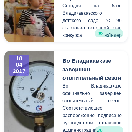
премии СССР, кандидату
Сегодня на базе
военных наук Василию
Владикавказского
Филипповичу Маргелову.
детского сада №96
Участие в торжественной
стартовал основной этап
церемонии приняли
конкурса «Лидер
избранный Президент
дошкольного
Южной Осетии Анатолий
образования». В нем
Бибилов, Председатель
принимают участие
18
Во Владикавказе
Парламента РСО-
04
26 сотрудников
завершен
Алания Алексей Мачнев,
2017
дошкольных учреждений
командующий 58-ой
отопительный сезон
столицы республики.
Армией Южного военного
Во Владикавказе
округа, генерал-
официально завершен
майор Евгений
отопительный сезон.
Никифоров, сын Героя,
Соответствующее
генерал-полковник в
распоряжение подписано
отставке,
руководством столичной
разведчик Виталий
администрации.