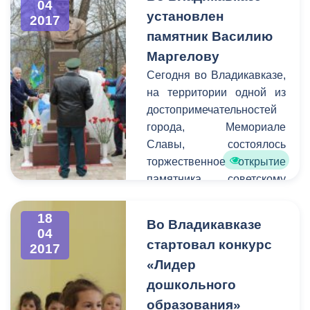
отработали упражнения
04
установлен
2017
направленные на
памятник Василию
поддержание здорового
тела и духа. Главной
Маргелову
целью проведенных
Сегодня во Владикавказе,
мероприятий стала
на территории одной из
пропаганда здорового
достопримечательностей
образа жизни среди юных
города, Мемориале
жителей Владикавказа.
Славы, состоялось
торжественное открытие
памятника советскому
военачальнику,
командующему Воздушно-
18
Во Владикавказе
десантными войсками в
04
стартовал конкурс
2017
1954-1959 и 1961-1979
«Лидер
года, генералу армии,
Герою Советского Союза,
дошкольного
лауреату Государственной
образования»