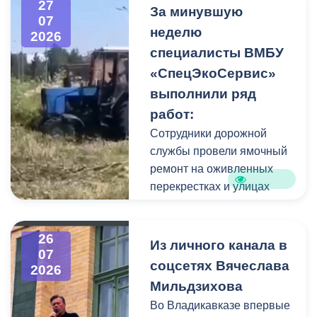
27
Фигуру всадника и
За минувшую
07
постамент отмыли от
неделю
2026
накопившейся пыли.
специалисты ВМБУ
«СпецЭкоСервис»
Одновременно
выполнили ряд
коммунальщики привели в
работ:
порядок и прилегающую
территорию, полностью
Сотрудники дорожной
очистив площадь вокруг
службы провели ямочный
памятника.
ремонт на оживленных
перекрестках и улицах
города. В частности, на
Архонском круге, по
26
улицам Весенняя,
Из личного канала в
07
Кырджалийская,
соцсетях Вячеслава
2026
Первомайская,
Мильдзихова
Барбашова,
Во Владикавказе впервые
Комсомольская.