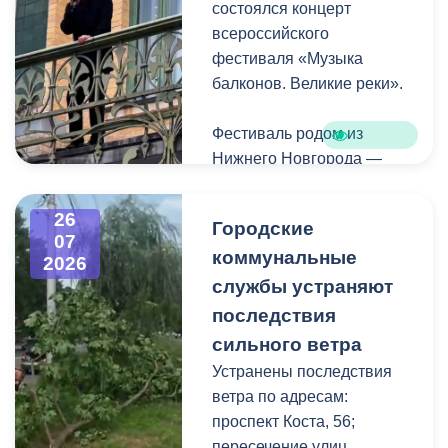
состоялся концерт
всероссийского
фестиваля «Музыка
балконов. Великие реки».
Фестиваль родом из
Нижнего Новгорода —
города, где в 2023 году
впервые прошли
26
Городские
концерты на балконах
07
коммунальные
исторических зданий.
2026
Проект быстро стал
службы устраняют
культурной визитной
последствия
карточкой региона, а
сильного ветра
сегодня его география
Устранены последствия
расширяется, объединяя
ветра по адресам:
разные города России.
проспект Коста, 56;
пересечение улиц