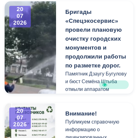
захоронений посетители
20
Бригады
нередко складируют
07
«Спецэкосервис»
2026
растительные и другие
провели плановую
отходы на смежных
площадках и вдоль
очистку городских
проездов, что затрудняет
монументов и
работу
продолжили работы
специализированной
по разметке дорог.
техники.
Памятник Дзаугу Бугулову
и бюст Семёна Штыба
отмыли аппаратом
высокого давления и
специальными моющими
20
средствами. Такой подход
Внимание!
07
позволяет эффективно
Публикуем справочную
2026
смыть накопившуюся
информацию о
уличную пыль, налет и
лицензированных