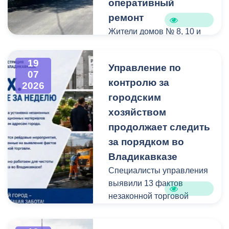
оперативный
ремонт
Жители домов № 8, 10 и
12 по улице Иристонской
обратились в
19
Управление по
администрацию
07
контролю за
Владикавказа с просьбой
2026
привести в порядок
городским
межквартальный проезд.
хозяйством
Работы выполнены:
продолжает следить
наиболее разрушенный
за порядком во
участок полностью
Владикавказе
заасфальтирован, на
Специалисты управления
остальных проведен
выявили 13 фактов
ямочный ремонт.
незаконной торговой
деятельности
В адрес главы МО – АМС
г. Владикавказа