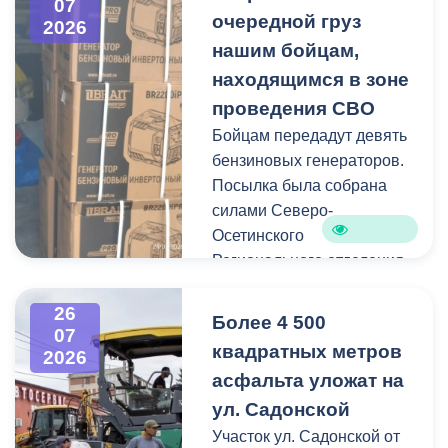
07
Иристонском районе
очередной груз
2026
Администрация
зафиксированы
нашим бойцам,
Владикавказа продолжает
отдельные случаи
мониторинг городской
находящимся в зоне
падения веток, а также
территории.
проведения СВО
одно сломанное дерево.
Бойцам передадут девять
Работы по распиловке и
бензиновых генераторов.
вывозу проводятся в
Посылка была собрана
оперативном режиме.
силами Северо-
Осетинского
На улицах Ватутина,
Регионального отделения
Горького, Лермонтова
молодёжной
выявлены упавшие ветки.
общероссийской
26
По улицам Магкаева и
Более 4 500
07
общественной
Карцинскому шоссе
квадратных метров
2026
организации «Российские
серьезных последствий не
асфальта уложат на
студенческие отряды».
зафиксировано —
ул. Садонской
отмечены лишь отдельные
Как отметил председатель
Участок ул. Садонской от
небольшие ветки.