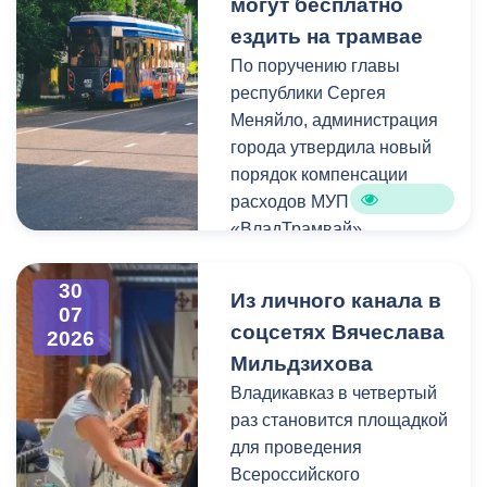
могут бесплатно
Благоустройство
ездить на трамвае
выдержано в едином
Хочу поблагодарить
По поручению главы
стиле в рамках общей
нашего земляка,
республики Сергея
концепцией
бизнесмена Казбека
Меняйло, администрация
преобразования
Колхидова и руководителя
города утвердила новый
набережной Терека как
Северо-Осетинского
порядок компенсации
главной прогулочной зоны
отделения студенческих
расходов МУП
Владикавказа.
отрядов Олега Габараева
«ВладТрамвай».
и всех неравнодушных
жителей города за
Чтобы получить школьный
активное участие в сборе
30
Из личного канала в
проездной, необходимо
07
гуманитарной помощи для
соцсетях Вячеслава
2026
сдать фотографию 3×4 в
бойцов.
Мильдзихова
администрацию своей
школы. Проездной будет
Владикавказ в четвертый
Мой канал в Макс.
действовать до конца
раз становится площадкой
календарного года.
для проведения
Пользоваться проездным
Всероссийского