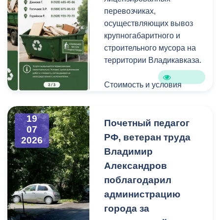
копоть, не повреждая
перевозчиках,
структуру камня.
осуществляющих вывоз
крупногабаритного и
строительного мусора на
территории Владикавказа.
Стоимость и условия
вывоза уточняйте по
указанным телефонам.
19
Почетный педагог
07
РФ, ветеран труда
2026
Владимир
Александров
поблагодарил
администрацию
города за