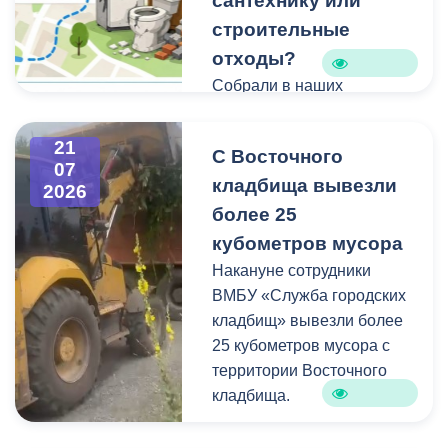
сантехнику или
строительные
отходы?
Собрали в наших
карточках всю полезную
информацию про места и
21
С Восточного
способы утилизации
07
кладбища вывезли
крупногабаритного и
2026
строительного мусора.
более 25
кубометров мусора
Накануне сотрудники
ВМБУ «Служба городских
кладбищ» вывезли более
25 кубометров мусора с
территории Восточного
кладбища.
В период уборки мест