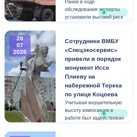
Ранее в ходе
Пункт отбора на военную
обследования эксперты
службу по контракту г.
установили высокий риск
Владикавказ, ул. Титова,
обрушения конструкции
д. 5.
площадью 362
28
квадратных метра и весом
Сотрудники ВМБУ
07
около 53 тонн.
«Спецэкосервис»
2026
привели в порядок
Для предотвращения
монумент Иссе
возможной чрезвычайной
Плиеву на
ситуации Комиссия по
набережной Терека
предупреждению и
ликвидации ЧС ввела
по улице Коцоева
режим повышенной
Учитывая внушительную
готовности и
высоту композиции в
организовала комплекс
работе был задействован
неотложных мероприятий.
автоподъемник и аппарат
высокого давления.