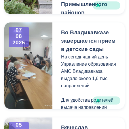
Примышленного
районов
Владикавказа
Чтобы избежать
07
Во Владикавказе
08
загущения территории
завершается прием
2026
дикорастущими
в детские сады
деревьями,
На сегодняшний день
муниципальные служащие
Управление образования
с утра косят, пилят
АМС Владикавказа
поросль между
выдало около 1,6 тыс.
захоронениями и
направлений.
собирают скошенную
траву.
Для удобства родителей
выдача направлений
была организована таким
образом, чтобы избежать
05
Вячеслав
очередей и долгого