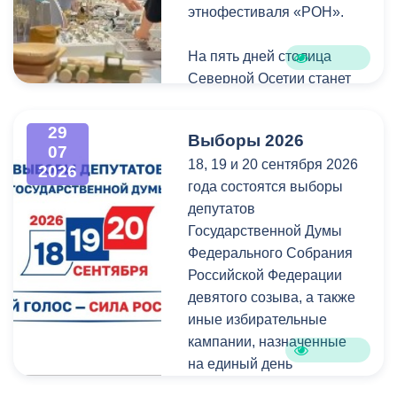
удостоверением может
этнофестиваля «РОН».
только ученик, на имя
которого он оформлен.
На пять дней столица
Северной Осетии станет
Напомним, ранее,
центром притяжения для
администрация
всех, кто любит и ценит
29
Выборы 2026
Владикавказа обещала,
богатейшее культурное
07
18, 19 и 20 сентября 2026
что льгота сохранится и
наследие нашей великой
2026
года состоятся выборы
будет предоставляться в
России.
депутатов
рамках нового
Государственной Думы
нормативного порядка.
Федерального Собрания
Изменения были связаны
Российской Федерации
с тем, что в начале 2026
девятого созыва, а также
года полномочия по
иные избирательные
организации
кампании, назначенные
пассажирских перевозок
на единый день
перешли в
голосования.
республиканский Комитет