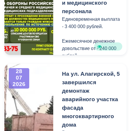
добрая традиция.
и медицинского
персонала
В завершение праздника
Единовременная выплата
детей угостили
- 3 400 000 рублей.
сладостями.
Ежемесячное денежное
Мероприятие
довольствие от - 240 000
организовано ВМБУК
рублей.
«Радуга».
Списание долго по
28
На ул. Алагирской, 5
07
кредитам участникам СВО
завершился
2026
до - 10 000 000 рублей.
демонтаж
аварийного участка
Рассматриваются
кандидаты мужского пола
фасада
на должности
многоквартирного
медицинского персонала.
дома