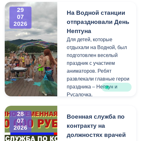
по транспорту.
29
Ознакомиться со списками
На Водной станции
07
избирательных участков,
отпраздновали День
2026
их номерами и границами,
Нептуна
адресами помещений для
Для детей, которые
голосования, местами
отдыхали на Водной, был
нахождения участковых
подготовлен веселый
избирательных комиссий,
праздник с участием
а также номерами
аниматоров. Ребят
телефонов участковых
развлекали главные герои
избирательных комиссий
праздника – Нептун и
можно по ссылке:
Русалочка.
Как отметил заведующий
28
Военная служба по
Водной станцией Георгий
07
контракту на
Цгоев, празднование Дня
2026
Нептуна - уже старая
должностях врачей