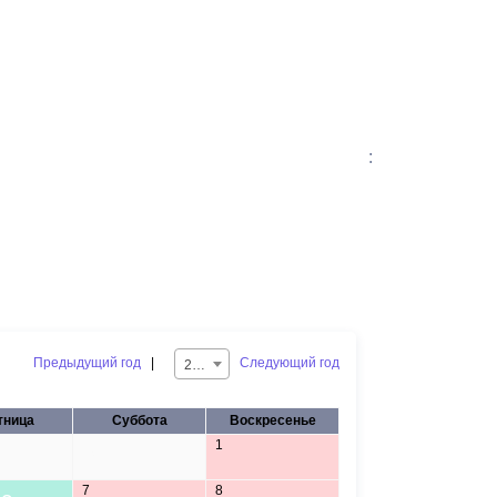
:
Предыдущий год
|
Следующий год
2025
тница
Суббота
Воскресенье
1
31
7
8