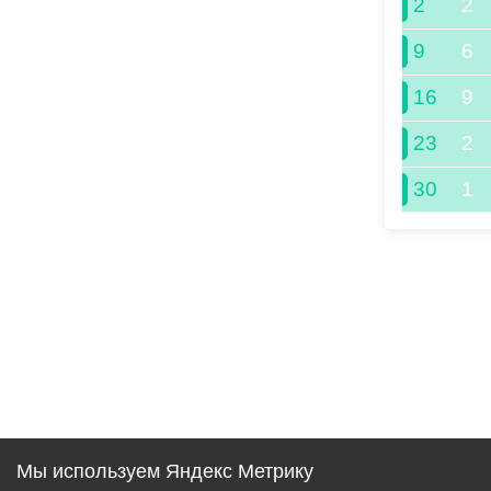
2
2
9
6
16
9
23
2
30
1
Мы используем Яндекс Метрику