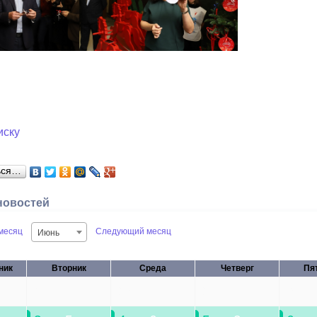
иску
ься…
новостей
месяц
Следующий месяц
Июнь
ник
Вторник
Среда
Четверг
Пя
27
28
29
30