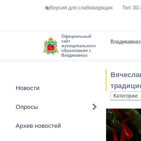
Версия для слабовидящих
Тел: 30
Официальный
сайт
Владикавказ
муниципального
образования г.
Владикавказ
Общие свед
Структура
Интернет-п
Председате
Структура
Новости
Реестры ма
Вячеслав
Устав город
Торги и Кон
расписание
Обратная с
Комиссии
Новостная 
Актуально
традици
Новости
Города-поб
Категории:
Программа
Противодей
Достоприме
Опросы
Владикавка
Формы обра
График при
принимаемы
Архив новостей
Презентаци
рассмотрен
городского 