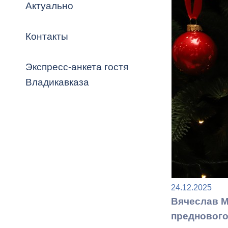
Владикавка
Актуально
Распоряжен
Контакты
ОРВ и эксп
Оценка деят
Экспресс-анкета гостя
местного с
Владикавказа
Открытые д
24.12.2025
Информация
Вячеслав М
проверок
преднового