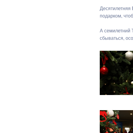
Десятилетняя 
подарком, что
Муниципаль
А семилетний 
сбываться, ос