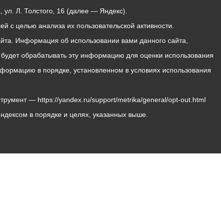
ул. Л. Толстого, 16 (далее — Яндекс).
й с целью анализа их пользовательской активности.
йта. Информация об использовании вами данного сайта,
с будет обрабатывать эту информацию для оценки использования
 информацию в порядке, установленном в условиях использования
мент — https://yandex.ru/support/metrika/general/opt-out.html
Яндексом в порядке и целях, указанных выше.
Владикавказ, пл. Штыба, №2
Тел:
+7 (8672) 55-00-34
Главный редактор: Биазарти Д. К.