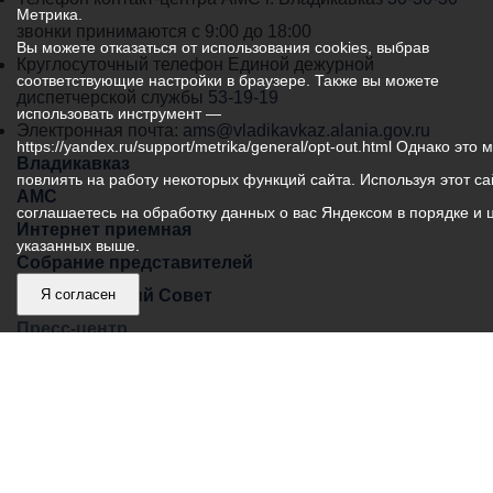
Метрика.
администрации
звонки принимаются с 9:00 до 18:00
Вы можете отказаться от использования cookies, выбрав
местного
Круглосуточный телефон Единой дежурной
соответствующие настройки в браузере. Также вы можете
самоуправления
диспетчерской службы
53-19-19
использовать инструмент —
города
Электронная почта:
ams@vladikavkaz.alania.gov.ru
https://yandex.ru/support/metrika/general/opt-out.html Однако это 
Владикавказ:
Владикавказ
повлиять на работу некоторых функций сайта. Используя этот са
АМС
соглашаетесь на обработку данных о вас Яндексом в порядке и 
Интернет приемная
указанных выше.
Собрание представителей
Общественный Совет
Я согласен
Пресс-центр
Общественный транспорт
Владикавказ, пл. Штыба, №2
Тел:
+7 (8672) 55-00-34
Главный редактор: Биазарти Д. К.