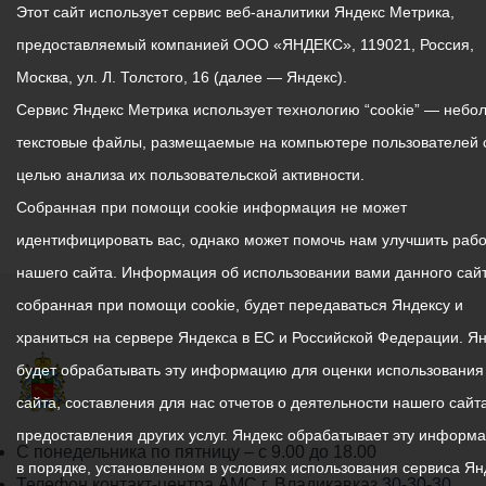
Этот сайт использует сервис веб-аналитики Яндекс Метрика,
предоставляемый компанией ООО «ЯНДЕКС», 119021, Россия,
Москва, ул. Л. Толстого, 16 (далее — Яндекс).
Сервис Яндекс Метрика использует технологию “cookie” — небо
текстовые файлы, размещаемые на компьютере пользователей 
целью анализа их пользовательской активности.
Собранная при помощи cookie информация не может
идентифицировать вас, однако может помочь нам улучшить рабо
нашего сайта. Информация об использовании вами данного сайт
собранная при помощи cookie, будет передаваться Яндексу и
храниться на сервере Яндекса в ЕС и Российской Федерации. Я
будет обрабатывать эту информацию для оценки использования
сайта, составления для нас отчетов о деятельности нашего сайта
предоставления других услуг. Яндекс обрабатывает эту информ
График
С понедельника по пятницу – с 9.00 до 18.00
в порядке, установленном в условиях использования сервиса Ян
работы
Телефон контакт-центра АМС г. Владикавказ
30-30-30