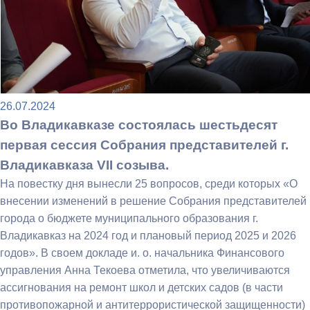
26.07.2024
Во Владикавказе состоялась шестьдесят
первая сессия Собрания представителей г.
Владикавказа VII созыва.
На повестку дня вынесли 25 вопросов, среди которых «О
внесении изменений в решение Собрания представителей
города о бюджете муниципального образования г.
Владикавказ на 2024 год и плановый период 2025 и 2026
годов». В своем докладе и. о. начальника Финансового
управления Анна Текоева отметила, что увеличиваются
ассигнования на ремонт школ и детских садов (в части
противопожарной и антитеррористической защищенности)