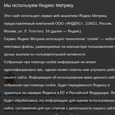
Мы используем Яндекс Метрику
скалы весом 37 тонн был
доставлен в Севастополь
Этот сайт использует сервис веб-аналитики Яндекс Метрика,
из Северной Осетии.
предоставляемый компанией ООО «ЯНДЕКС», 119021, Россия,
Имя Астана Кесаева
Москва, ул. Л. Толстого, 16 (далее — Яндекс).
присвоено улицам во
Сервис Яндекс Метрика использует технологию “cookie” — небо
Владикавказе и
текстовые файлы, размещаемые на компьютере пользователей 
Севастополе. Его именем
целью анализа их пользовательской активности.
названы школы. Также
Собранная при помощи cookie информация не может
имя подводника
присвоено
идентифицировать вас, однако может помочь нам улучшить рабо
рыболовецкому
нашего сайта. Информация об использовании вами данного сайт
траулеру.
собранная при помощи cookie, будет передаваться Яндексу и
храниться на сервере Яндекса в ЕС и Российской Федерации. Я
График
С понедельника по пятницу – с 9.00 до 18.00
будет обрабатывать эту информацию для оценки использования
работы
Телефон контакт-центра АМС г. Владикавказ
30-30-30
сайта, составления для нас отчетов о деятельности нашего сайта
администрации
звонки принимаются с 9:00 до 18:00