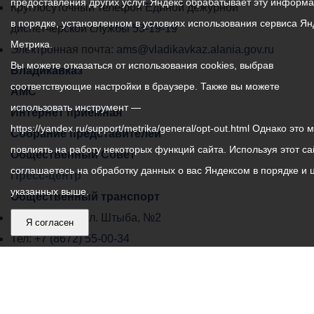
предоставления других услуг. Яндекс обрабатывает эту информ
местного
Круглосуточный телефон Единой дежурной
в порядке, установленном в условиях использования сервиса Ян
самоуправления
диспетчерской службы
53-19-19
Метрика.
города
Электронная почта:
ams@vladikavkaz.alania.gov.ru
Вы можете отказаться от использования cookies, выбрав
Владикавказ:
Владикавказ
соответствующие настройки в браузере. Также вы можете
АМС
использовать инструмент —
Интернет приемная
https://yandex.ru/support/metrika/general/opt-out.html Однако это 
Собрание представителей
повлиять на работу некоторых функций сайта. Используя этот са
Общественный Совет
соглашаетесь на обработку данных о вас Яндексом в порядке и 
Пресс-центр
указанных выше.
Общественный транспорт
Владикавказ, пл. Штыба, №2
Я согласен
Тел:
+7 (8672) 55-00-34
Главный редактор: Биазарти Д. К.
Свидетельство о регистрации СМИ ЭЛ № ФС 77 –
75258 от 07.03.2019 выданное Федеральной Службой