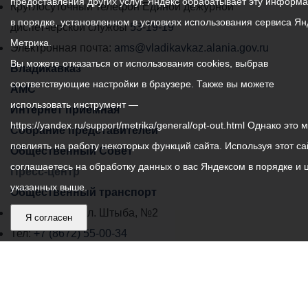
предоставления других услуг. Яндекс обрабатывает эту информ
местного
Круглосуточный телефон Единой дежурной
в порядке, установленном в условиях использования сервиса Ян
самоуправления
диспетчерской службы
53-19-19
Метрика.
города
Электронная почта:
ams@vladikavkaz.alania.gov.ru
Вы можете отказаться от использования cookies, выбрав
Владикавказ:
Владикавказ
соответствующие настройки в браузере. Также вы можете
АМС
использовать инструмент —
Интернет приемная
https://yandex.ru/support/metrika/general/opt-out.html Однако это 
Собрание представителей
повлиять на работу некоторых функций сайта. Используя этот са
Общественный Совет
соглашаетесь на обработку данных о вас Яндексом в порядке и 
Пресс-центр
указанных выше.
Общественный транспорт
Владикавказ, пл. Штыба, №2
Я согласен
Тел:
+7 (8672) 55-00-34
Главный редактор: Биазарти Д. К.
Свидетельство о регистрации СМИ ЭЛ № ФС 77 –
75258 от 07.03.2019 выданное Федеральной Службой