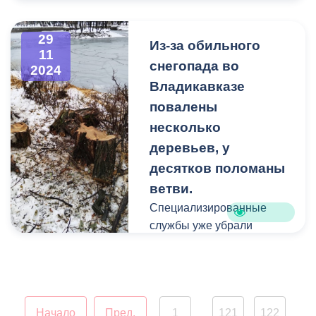
атрибутикой. На
требованиями освободить
новогодних базарах
земельные участки из
можно будет приобрести
29
числа земель населенных
Из-за обильного
11
ели, сосны, елочные
пунктов, находящиеся в
снегопада во
2024
украшения и игрушки.
собственности МО г.
Владикавказе
Владикавказа, путем
повалены
Ярмарки будут
демонтажа незаконно
располагаться по
несколько
установленных
следующим адресам:
деревьев, у
сооружений в порядке
ул.Владикавказская
обеспечения иска.
десятков поломаны
(район площади
ветви.
Фонтанов);
Специализированные
ул.Московская/пр.Коста
службы уже убрали
(район магазина «Кит»);
упавшие деревья с
ул.Калинина/Кесаева
тротуаров, пешеходных
(район магазина
дорожек скверов и
«Фишка»);
общественных зон.
ул.50 лет Октября
Начало
Пред.
1
121
122