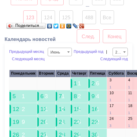
(«Электрон»);
...
Не выдержали тяжести
ул.Барбашова (район
две старые акации и туя,
парка «Олимпийский»);
123
124
125
488
Все
которые росли у пруда в
...
ул.Тамаева/Куйбышева
Поделиться…
Центральном парке
(Цыганский сквер);
След.
Конец
культуры и отдыха.
Календарь новостей
ул.Коцоева (район
Деревья также распилены
памятника И.А.Плиева).
Предыдущий месяц
Предыдущий год
|
и частично вывезены.
Июнь
2023
Следующий месяц
Следующий год
Время работы площадок -
с 09:00 до 21:00.
Понедельник
Вторник
Среда
Четверг
Пятница
Суббота
Воск
3
4
29
30
31
1
1
2
6
1
1
10
11
5
1
6
3
7
1
8
2
9
4
1
1
17
18
12
2
13
1
14
2
15
1
16
1
1
1
24
25
19
9
20
1
21
1
22
6
23
2
3
1
26
2
27
1
28
2
29
1
30
1
1
2