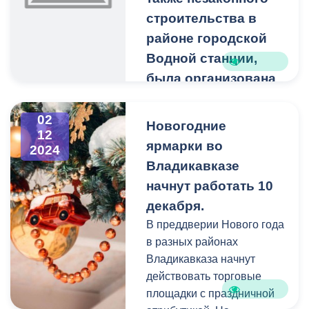
строительства в
районе городской
Водной станции,
была организована
проверка
специалистами
02
Новогодние
12
кадастровой
ярмарки во
2024
службы.
Владикавказе
По итогам обследования
начнут работать 10
земельных участков по
декабря.
адресам
В преддверии Нового года
Владивостокская, 5 «А» и
в разных районах
пр. Коста, 20 «В»,
Владикавказа начнут
администрация
действовать торговые
Владикавказа направила
площадки с праздничной
материалы в суд с