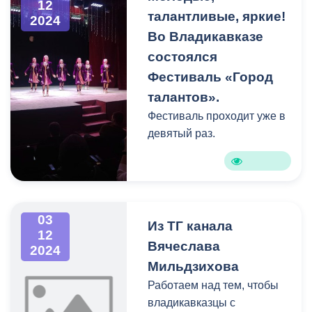
12
талантливые, яркие!
организация ООО «Кан
2024
Строй Сервис». В
Во Владикавказе
настоящее время
состоялся
комитетом жилищно-
Фестиваль «Город
коммунального хозяйства
талантов».
и энергетики АМС г.
Фестиваль проходит уже в
Владикавказа ведется
девятый раз.
процедура приемки
выполненных работ.
03
Из ТГ канала
12
Вячеслава
2024
Мильдзихова
Работаем над тем, чтобы
владикавказцы с