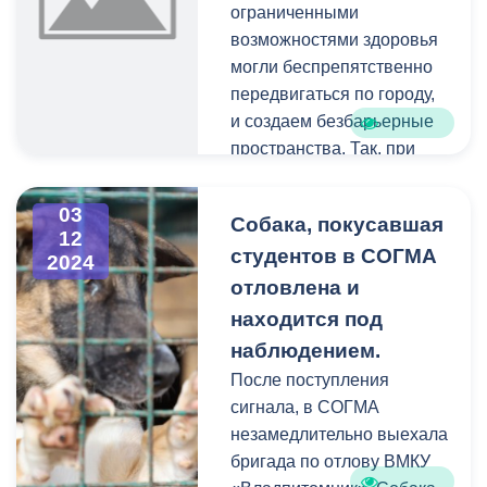
ограниченными
возможностями здоровья
могли беспрепятственно
передвигаться по городу,
и создаем безбарьерные
пространства. Так, при
благоустройстве
общественных
03
Собака, покусавшая
территорий и зон отдыха
12
студентов в СОГМА
обязательно учитывается
2024
строительство пандусов.
отловлена и
находится под
наблюдением.
После поступления
сигнала, в СОГМА
незамедлительно выехала
бригада по отлову ВМКУ