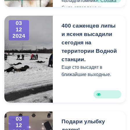
«Владпитомник». Собака
была отловлена и
помещена в карантин. По
словам специалистов
03
400 саженцев липы
12
собака небиркованная,
и ясеня высадили
2024
похожа на домашнюю.
сегодня на
Ранее в поле зрения
территории Водной
сотрудников приюта не
попадала.
станции.
Еще сто высадят в
ближайшие выходные.
03
Подари улыбку
12
детям!