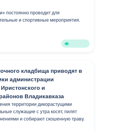
Противодействие коррупции
и» постоянно проводит для
тельные и спортивные мероприятия.
Градостроительная деятельность
Формирование комфортной
в
городской среды
о
Бюджет для граждан
Пространственные сведения
очного кладбища приводят в
ики администрации
Гражданская оборона в
 Иристонского и
чрезвычайных ситуациях
районов Владикавказа
Незаконное строительство
щения территории дикорастущими
ьные служащие с утра косят, пилят
и
Информация финансового
нениями и собирают скошенную траву.
органа