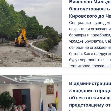
Вячеслав Мильд
с 10.00 до 17.00 (пере
Леонова, 4, 2 этаж, ка
благоустраивать
свидетельство о рожд
Кировского до Ч
регистрацию на терри
Специалисты уже дем
покрытие и ограждени
бордюры и поребрики,
укладке брусчатки. С
основание ограждения
бетона. Как и на друг
будут чередоваться с
территории прокладыв
Заключительным этапо
В администрации
урн.
заседание городс
Уверен, после благоу
объектов жилищн
местом притяжения го
предстоящему от