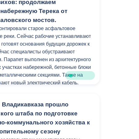
зихов: продолжаем
рыв с 13.00 до 14.00) по адресу: ул.
б. 210. При себе иметь паспорт,
 набережную Терека от
ении ребенка, прописку или временную
каловского мостов.
тории Владикавказа.
онтировали старое асфальтовое
е реки. Сейчас рабочие устанавливают
 готовят основания будущих дорожек к
ейчас специалисты обустраивают
. Парапет выполнен из архитектурного
их участках набережной, бетонные блоки
 металлическими секциями. Также на
ают новый электрический кабель.
м работ станет установка лавочек и
 Владикавказа прошло
кого штаба по подготовке
стройства локация станет еще одним
о-коммунального хозяйства к
рожан и гостей республики.
опительному сезону