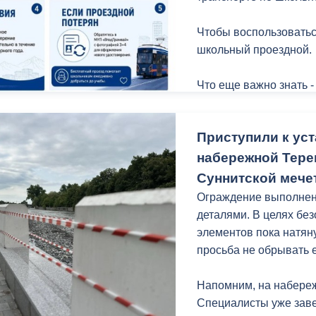
Чтобы воспользоватьс
школьный проездной.
Что еще важно знать -
Приступили к уст
набережной Терек
Суннитской мече
Ограждение выполнено
деталями. В целях бе
элементов пока натян
просьба не обрывать ее
Напомним, на набереж
Специалисты уже заве