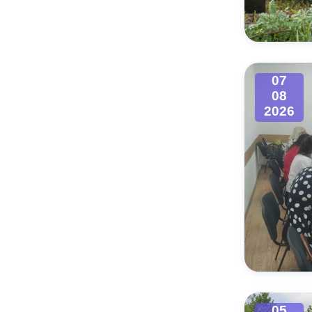
Муниципаль
07
08
2026
05