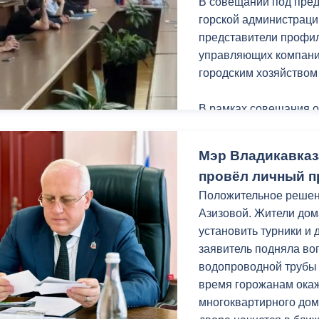
В совещании под пред
Работы проходят в р
горской администраци
«Благоустройство и о
представители профил
нацпроекта «Инфрастр
управляющих компаний
городским хозяйство
В рамках совещания 
протокольных поруче
Мэр Владикавказ
Руководители управл
провёл личный п
проводимой работе в 
Положительное реше
периоду. Так, из общ
Азизовой. Жители дома
Владикавказа 30% уже
установить турники и 
заявитель подняла во
УК было рекомендован
водопроводной трубы
графика работ, ещё р
время горожанам ока
МКД и по мере необхо
многоквартирного дом