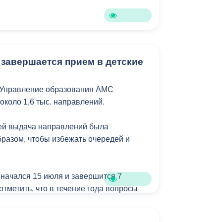
Бесплатная юридическая помощь
 завершается прием в детские
 Управление образования АМС
около 1,6 тыс. направлений.
лей выдача направлений была
бразом, чтобы избежать очередей и
 начался 15 июля и завершится 7
 отметить, что в течение года вопросы
детсады также рассматриваются.
о в среду или в пятницу еженедельно