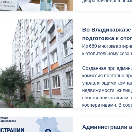
двора начнется в бли
Мать ребенка с огра
Вероника Табекова об
Во Владикавказе
поскольку дом в кото
Выяснилось, что дом 
подготовка к ото
многоквартирных авар
Из 680 многоквартирн
декабря 2030 года.
к отопительному сезон
Ирина Потапенко приш
Созданная при админ
установке индивидуал
комиссия поэтапно пр
рассмотрения вопрос
управляющими компан
необходимый пакет до
недвижимости, жилищ
собственников жилья
Также на приеме под
кооперативами. В сос
земельного участка, 
городской администра
предпринимательской 
государственного жил
субсидии на приобрет
Администрации в
надзора и ГУП «Водок