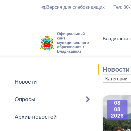
Версия для слабовидящих
Тел: 30
Официальный
сайт
Владикавказ
муниципального
образования г.
Владикавказ
Общие свед
Структура
Интернет-п
Председате
Структура
Новости
Реестры ма
Новости
Устав город
Торги и Кон
расписание
Обратная с
Комиссии
Новостная 
Актуально
Категории:
Новости
Города-поб
Программа
Противодей
Достоприме
Опросы
08
Владикавка
Формы обра
График при
08
принимаемы
2026
Архив новостей
Презентаци
рассмотрен
городского 