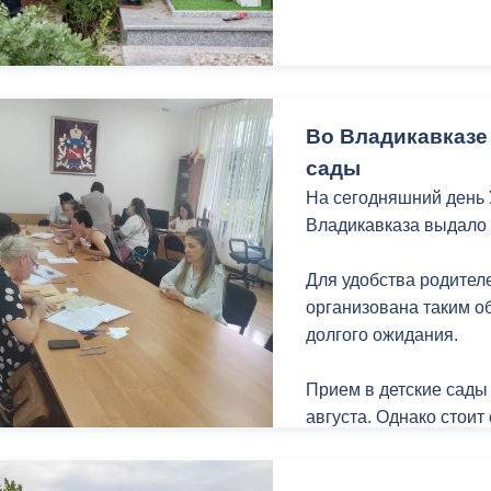
ный контроль
Выборы 2026
Во Владикавказе
сады
На сегодняшний день
Владикавказа выдало 
Для удобства родите
организована таким о
долгого ожидания.
Прием в детские сады
августа. Однако стоит
поступления детей в 
Обращаться необходим