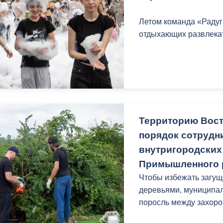
з
ия, постановления
Кадровая политика
Летом команда «Радуг
отдыхающих развлека
ертиза НПА
Контактная информация
ельности органов
Списки граждан, состоящих на
амоуправления
учете в качестве нуждающихся 
улучшении жилищных условий п
г. Владикавказ
Территорию Вост
порядок сотрудн
анные
Общественное обсуждение
внутригородских
документов стратегического
планирования
Примышленного 
Чтобы избежать загу
деревьями, муниципал
 о результатах
Порядок обжалования решений 
поросль между захоро
действий органов местного
самоуправления