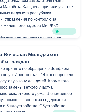
седательством заместителя главы
амках муниципальной программы
и Маирбека Хасцаева приняли участие
зеленение» и целевых показателей
ьных ведомств республики,
уктура для жизни».
, Управления по контролю за
м и жилищного надзора МинЖКХ.
обсуждались вопросы исполнения
ний главы республики Сергея Меняйло.
а Вячеслав Мильдзихов
яющих компаний отчитались о
рём граждан
рамках подготовки к осенне-зимнему
ние принято по обращению Земфиры
его числа многоквартирных домов
 по ул. Иристонская, 14 «г» попросили
 готовы к отопительному сезону.
досуговую зону для детей. Кроме того,
прос замены ветхого участка
о минимизировать отставания от
 многоквартирного дома. В ближайшее
аз проверить подвальные помещения
жут помощь в вопросах содержания
димости устранить захламление.
а и благоустройстве. Обустройство