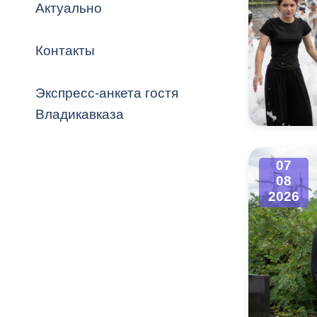
Владикавка
Актуально
Распоряжен
Контакты
ОРВ и эксп
Оценка деят
Экспресс-анкета гостя
местного с
Владикавказа
07
08
Открытые д
2026
Информация
проверок