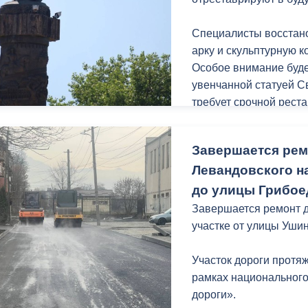
световая инсталляция»
Специалисты восстан
Цифры «2025» будут 
арку и скульптурную 
Штыба, ул. Коцоева, у
Особое внимание буде
поселке Южный, в Цен
увенчанной статуей С
имени К.Л. Хетагурова
требует срочной рест
«Зима в городе», све
Световые конструкции 
В марте специалисты 
Завершается рем
Главная елка республ
«Петрополь», которая
Левандовского н
памятников истории и
Сейчас документация 
проектную документац
до улицы Грибое
проходит конкурсные 
монумента.
Завершается ремонт д
специалисты приступя
участке от улицы Уши
На данный момент Упр
необходимые документ
Участок дороги протя
Вскоре будет выбран 
рамках национальног
следующего года прис
дороги».