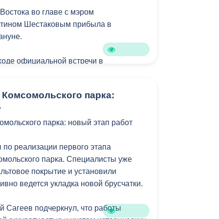
Востока во главе с мэром
нтином Шестаковым прибыла в
ануне.
 ходе официальной встречи в
авказа, мэр города Вячеслав
веренность, что сотрудничество двух
 Комсомольского парка:
тии и Приморского края - будет
т
осрочным.
омольского парка: новый этап работ
 что проделали такой нелегкий путь. У
много общего, помимо однокоренных
по реализации первого этапа
 Владимирович у нас впервые, и мы
омольского парка. Специалисты уже
е чтобы ему и его коллегам удалось
льтовое покрытие и установили
 что есть во Владикавказе. Готовы
ивно ведется укладка новой брусчатки.
енимать его у Владивостока», - отметил
й Сагеев подчеркнул, что работы