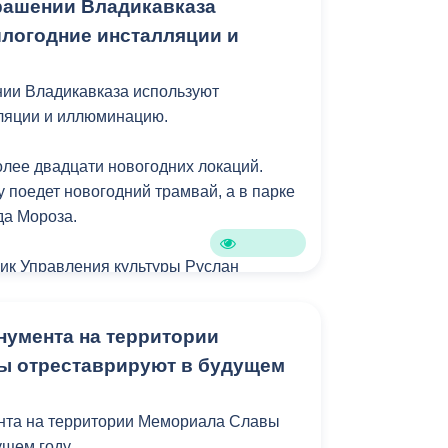
рашении Владикавказа
логодние инсталляции и
тии по итогам исследования лидирует
 благоустройство, комфортная и
нии Владикавказа используют
 на улицах, экология. Высокая оценка
ляции и иллюминацию.
 городским образовательным
олее двадцати новогодних локаций.
 поедет новогодний трамвай, а в парке
да Мороза.
ник Управления культуры Руслан
частичная замена некоторых
 - это касается инсталляций с
нумента на территории
онт декораций.
ы отреставрируют в будущем
ебольшие изменения в конструкциях,
лнительный ремонт. Из новых локаций, в
нта на территории Мемориала Славы
иллера, рядом с филармонией, появится
ущем году.