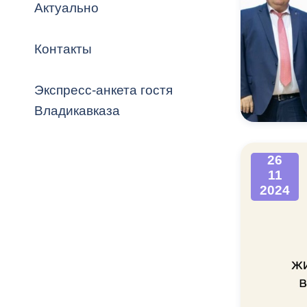
Владикавка
Актуально
Распоряжен
Контакты
ОРВ и эксп
Оценка деят
Экспресс-анкета гостя
местного с
Владикавказа
26
11
Открытые д
2024
Информация
проверок