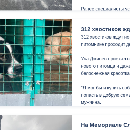
Реставрация памятных
Ранее специалисты ус
годовщине Победы в В
провели обустройство
Основные работы план
идёт укладка асфальт
312 хвостиков жд
312 хвостиков ждут н
Как рассказал мастер 
питомнике проходит д
объекте предусмотрен
толщиной 7 сантиметр
Уча Джиоев приехал в
нового питомца и даже
«Через три-четыре дн
белоснежная красотка
экспертиза. Только по
сданным», — отметил 
"Я мог бы и купить со
попасть в добрую семь
Владимир Тиникашвил
мужчина.
50 лет. Он окончил в
дороги и аэродромы»
К подбору нового дом
дорожником. По его 
серьезно. Беседуют с
На Мемориале С
работу качественно.