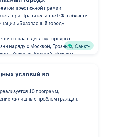
Противодействие коррупции
реатом престижной премии
тета при Правительстве РФ в области
Градостроительная деятельность
минации «Безопасный город».
Формирование комфортной
тии вошла в десятку городов с
в
городской среды
зни наряду с Москвой, Грозным, Санкт-
о
ром, Казанью, Калугой, Нижним
Бюджет для граждан
полем и Сочи.
Пространственные сведения
щных условий во
вказа Вячеславу Мильдзихову вручили
Гражданская оборона в
ниверситета Станислав Прокофьев и
 реализуется 10 программ,
чрезвычайных ситуациях
витель Президента Российской
ение жилищных проблем граждан.
ьном федеральном округе Игорь
Незаконное строительство
и
Информация финансового
я прошла в Москве, в рамках IХ
органа
ма Финансового университета «Новая