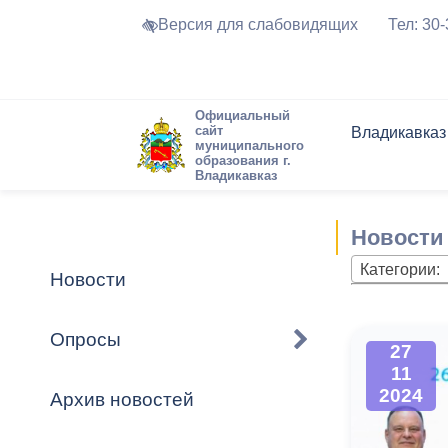
Версия для слабовидящих
Тел: 30
Официальный
сайт
Владикавказ
муниципального
образования г.
Владикавказ
Общие свед
Структура
Интернет-п
Председате
Структура
Новости
Реестры ма
Новости
Устав город
Торги и Кон
расписание
Обратная с
Комиссии
Новостная 
Актуально
Категории:
Новости
Города-поб
Программа
Противодей
Достоприме
Опросы
27
Владикавка
Формы обра
График при
11
принимаемы
2024
Архив новостей
Презентаци
рассмотрен
городского 