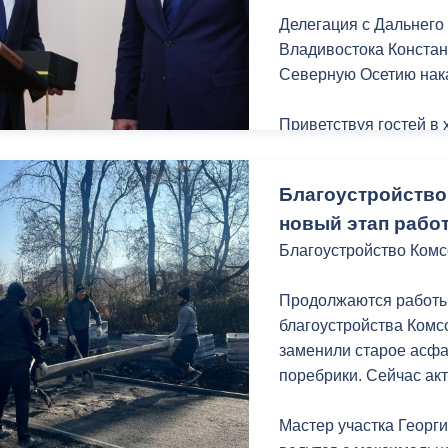
Делегация с Дальнего 
Владивостока Конста
Северную Осетию нак
Приветствуя гостей в
администрации Владик
Мильдзихов выразил у
Благоустройство
столиц - Северной Осе
новый этап рабо
плодотворным и долг
Благоустройство Комс
«Благодарю вас за то,
наших городов очень 
Продолжаются работы 
названий. Константин
благоустройства Комс
сделаем все возможно
заменили старое асфа
увидеть самое лучшее,
поребрики. Сейчас акт
делиться опытом и пер
глава города.
Мастер участка Георги