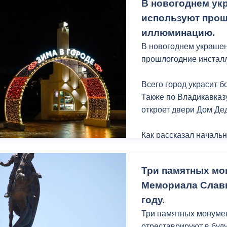
В новогоднем ук
важные аспекты.
используют прош
Столица Северной Осе
иллюминацию.
по таким позициям как
В новогоднем украше
безопасная обстановка
прошлогодние инстал
жителями города дана
учреждениям.
Всего город украсит б
Также по Владикавказу
откроет двери Дом Де
Как рассказал началь
Марзоев понадобится 
элементов конструкций
Три памятных мо
цифрами, а также рем
Мемориала Слав
«Будут произведены н
году.
где-то проведем допо
Три памятных монуме
этом году на улице М
отреставрируют в буд