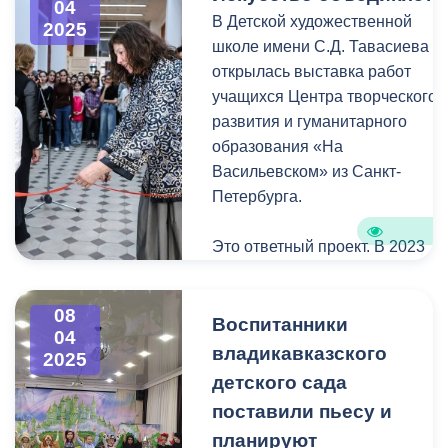
торговля в неположенном
04
В Детской художественной
2025
месте ведется в
школе имени С.Д. Тавасиева
нарушении действующего
открылась выставка работ
законодательства, а
учащихся Центра творческого
продукты, которыми
развития и гуманитарного
торгуют вне рынка, не
образования «На
проходят проверку и могут
Васильевском» из Санкт-
быть некачественными.
Петербурга.
Важно! Сотрудники УКГХ
не изымают и не увозят
Это ответный проект. В 2023
товар. Его только убирают
году в Санкт-Петербурге с
с тротуара или с проезжей
успехом прошла выставка
части.
08
Владикавказской детской
Воспитанники
04
художественной школы
владикавказского
2025
«Давным-давно у солнца были
Напомним, что жителям
детского сада
дети...».
ближайших сел,
поставили пьесу и
торгующим продуктами со
планируют
Открывая вернисаж,