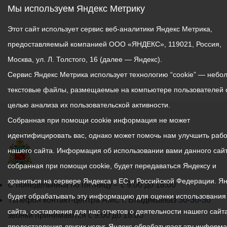
Мы используем Яндекс Метрику
Этот сайт использует сервис веб-аналитики Яндекс Метрика,
предоставляемый компанией ООО «ЯНДЕКС», 119021, Россия,
Москва, ул. Л. Толстого, 16 (далее — Яндекс).
Сервис Яндекс Метрика использует технологию “cookie” — небо
текстовые файлы, размещаемые на компьютере пользователей 
целью анализа их пользовательской активности.
Собранная при помощи cookie информация не может
идентифицировать вас, однако может помочь нам улучшить рабо
нашего сайта. Информация об использовании вами данного сайт
собранная при помощи cookie, будет передаваться Яндексу и
храниться на сервере Яндекса в ЕС и Российской Федерации. Я
График
С понедельника по пятницу – с 9.00 до 18.00
будет обрабатывать эту информацию для оценки использования
работы
Телефон контакт-центра АМС г. Владикавказ
30-30-30
сайта, составления для нас отчетов о деятельности нашего сайта
администрации
звонки принимаются с 9:00 до 18:00
предоставления других услуг. Яндекс обрабатывает эту информ