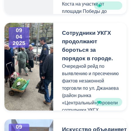
Коста на участке от
площади Победы до
улицы Генерала Плиева
возвращается в обычный
09
Сотрудники УКГХ
режим. Это стало
04
возможным благодаря
продолжают
2025
успешному
бороться за
восстановлению кабеля,
порядок в городе.
обеспечивающего
Очередной рейд по
питание подстанции № 15.
выявлению и пресечению
фактов незаконной
Спасибо за ваше
торговли по ул. Джанаева
терпение и понимание!
(район рынка
Приятных поездок!
«Центральный») провели
сотрудники УКГХ
Иристонского района. Как
поясняют в УКГХ,
09
Искусство объединяет