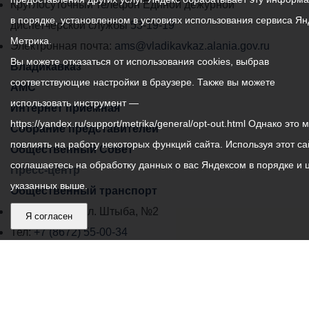
местного
Круглосуточный телефон Единой дежурной
в порядке, установленном в условиях использования сервиса Ян
самоуправления
диспетчерской службы
53-19-19
Метрика.
города
Электронная почта:
ams@vladikavkaz.alania.gov.ru
Вы можете отказаться от использования cookies, выбрав
Владикавказ:
Владикавказ
соответствующие настройки в браузере. Также вы можете
АМС
использовать инструмент —
Интернет приемная
https://yandex.ru/support/metrika/general/opt-out.html Однако это 
Собрание представителей
повлиять на работу некоторых функций сайта. Используя этот са
Общественный Совет
соглашаетесь на обработку данных о вас Яндексом в порядке и 
Пресс-центр
указанных выше.
Общественный транспорт
Владикавказ, пл. Штыба, №2
Я согласен
Тел:
+7 (8672) 55-00-34
Главный редактор: Биазарти Д. К.
Свидетельство о регистрации СМИ ЭЛ № ФС 77 –
75258 от 07.03.2019 выданное Федеральной Службой