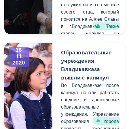
отслужил литию на могиле
конкурса является
своего отца, который
улучшение
покоится на Аллее Славы
художественно-
в г.Владикавказ. Также
эстетического вида города
старец молился об
Владикавказа, а также
упокоении воинов,
создание праздничной
павших при защите
16
атмосферы в преддверии
Образовательные
столицы Осетии в годы
11
новогодних и
учреждения
2020
Великой Отечественной
рождественских
Владикавказа
войны.
праздников.
вышли с каникул
Во Владикавказе после
каникул начали работать
средние и дошкольные
образовательные
учреждения. Управление
образования города
проводит ежедневный