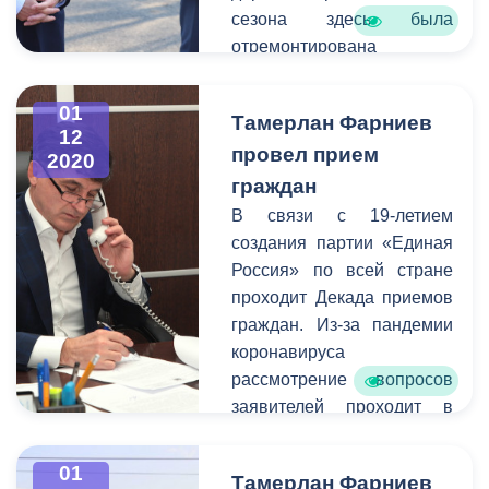
сезона здесь была
отремонтирована
ул.Сосновая. Качество
проведенных работ
01
Тамерлан Фарниев
сегодня проверил глава
12
провел прием
Администрации местного
2020
самоуправления Тамерлан
граждан
Фарниев. Вместе с
В связи с 19-летием
руководителем
создания партии «Единая
муниципалитета на объект
Россия» по всей стране
выехали начальник
проходит Декада приемов
управления дорожного
граждан. Из-за пандемии
строительства
коронавируса
города Тимур Дзуцев и
рассмотрение вопросов
советник главы
заявителей проходит в
АМС Магомет Дударов.
формате телефонного
общения. Во Владикавказе
01
Тамерлан Фарниев
прием провел Глава