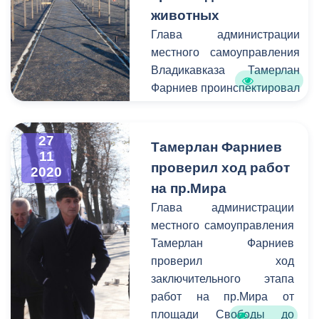
животных
Глава администрации
местного самоуправления
Владикавказа Тамерлан
Фарниев проинспектировал
строительство городского
приюта для животных.
27
Питомник расположится на
Тамерлан Фарниев
11
окраине Правобережного
проверил ход работ
2020
района города. Вместе с
на пр.Мира
градоначальником объект
Глава администрации
строительства посетил
местного самоуправления
заместитель главы АМС -
Тамерлан Фарниев
начальник Управления по
проверил ход
строительству Заурбек
заключительного этапа
Беслекоев.
работ на пр.Мира от
площади Свободы до