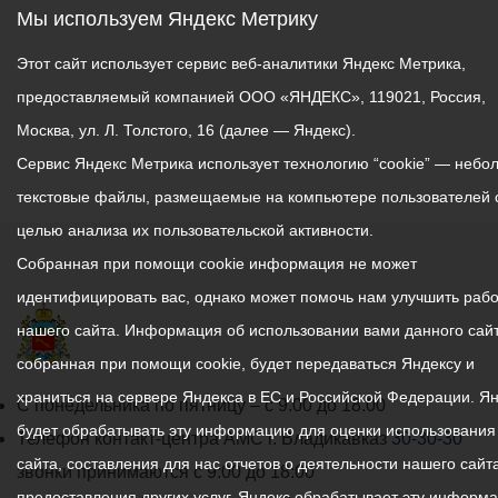
Мы используем Яндекс Метрику
Этот сайт использует сервис веб-аналитики Яндекс Метрика,
предоставляемый компанией ООО «ЯНДЕКС», 119021, Россия,
Москва, ул. Л. Толстого, 16 (далее — Яндекс).
Сервис Яндекс Метрика использует технологию “cookie” — небо
текстовые файлы, размещаемые на компьютере пользователей 
целью анализа их пользовательской активности.
Собранная при помощи cookie информация не может
идентифицировать вас, однако может помочь нам улучшить рабо
нашего сайта. Информация об использовании вами данного сайт
собранная при помощи cookie, будет передаваться Яндексу и
храниться на сервере Яндекса в ЕС и Российской Федерации. Я
График
С понедельника по пятницу – с 9.00 до 18.00
будет обрабатывать эту информацию для оценки использования
работы
Телефон контакт-центра АМС г. Владикавказ
30-30-30
сайта, составления для нас отчетов о деятельности нашего сайта
администрации
звонки принимаются с 9:00 до 18:00
предоставления других услуг. Яндекс обрабатывает эту информ