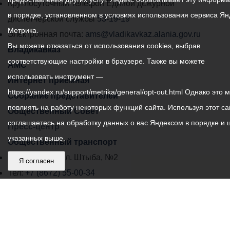
местного
Круглосуточный телефон Единой дежурной
в порядке, установленном в условиях использования сервиса Ян
самоуправления
диспетчерской службы
53-19-19
Метрика.
города
Электронная почта:
ams@vladikavkaz.alania.gov.ru
Вы можете отказаться от использования cookies, выбрав
Владикавказ:
Владикавказ
соответствующие настройки в браузере. Также вы можете
АМС
использовать инструмент —
Интернет приемная
https://yandex.ru/support/metrika/general/opt-out.html Однако это 
Собрание представителей
повлиять на работу некоторых функций сайта. Используя этот са
Общественный Совет
соглашаетесь на обработку данных о вас Яндексом в порядке и 
Пресс-центр
указанных выше.
Общественный транспорт
Владикавказ, пл. Штыба, №2
Я согласен
Тел:
+7 (8672) 55-00-34
Главный редактор: Биазарти Д. К.
Свидетельство о регистрации СМИ ЭЛ № ФС 77 –
75258 от 07.03.2019 выданное Федеральной Службой