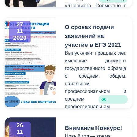
ул.Горького. Совместно с
начальником управления
строительства АМС г.
27
О сроках подачи
Владикавказ Заурбеком
11
заявлений на
Беслекоевым и главным
2020
архитектором города
участие в ЕГЭ 2021
Асланом Караевым
Выпускники прошлых лет,
проинспектировали ход
имеющие документ
работ на этом участке.
государственного образца
о среднем общем,
начальном
профессиональном и
среднем
профессиональном
образовании, лица,
завершившие освоение
26
Внимание!Конкурс!
образовательных
11
Новый год — время