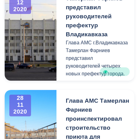
12
представил
администрации местного
2020
самоуправления Тамерлан
руководителей
Фарниев.
префектур
Владикавказа
Глава АМС г.Владикавказа
Тамерлан Фарниев
представил
руководителей четырех
новых префектур города.
28
Глава АМС Тамерлан
11
Фарниев
2020
проинспектировал
строительство
приюта для