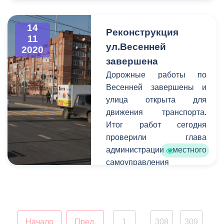
мониторинг
посещаемости учебных
14
Реконструкция
заведений, по итогам
11
ул.Весенней
2020
которого вносятся
завершена
корректировки или
изменения в график
Дорожные работы по
работы образовательного
Весенней завершены и
учреждения.
улица открыта для
движения транспорта.
Итог работ сегодня
проверили глава
администрации местного
самоуправления
Владикавказа Тамерлан
Фарниев и начальник
управления транспорта и
дорожного строительства
Начало
Пред.
1
308
309