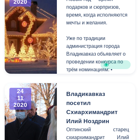
программ в иностранных
2020
подарков и сюрпризов,
образовательных
время, когда исполняются
организациях, для подачи
мечты и желания.
заявления обращаются в
Управление образования
Уже по традиции
администрации местного
администрация города
самоуправления
Владикавказ объявляет о
г.Владикавказа.
проведении конкурса по
трём номинациям: •
«Лучшее новогоднее
оформление зданий
24
коммерческих структур»; •
Владикавказ
11
«Лучшее новогоднее
посетил
2020
оформление
Схиархимандрит
многоквартирного дома»;
Илий Ноздрин
• «Лучшее новогоднее
Оптинский старец
оформление частного
схиархимандрит Илий
дома». Главной целью