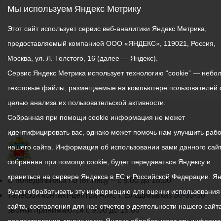
Мы используем Яндекс Метрику
Этот сайт использует сервис веб-аналитики Яндекс Метрика,
предоставляемый компанией ООО «ЯНДЕКС», 119021, Россия,
Москва, ул. Л. Толстого, 16 (далее — Яндекс).
Сервис Яндекс Метрика использует технологию “cookie” — небо
текстовые файлы, размещаемые на компьютере пользователей 
целью анализа их пользовательской активности.
Собранная при помощи cookie информация не может
идентифицировать вас, однако может помочь нам улучшить рабо
нашего сайта. Информация об использовании вами данного сайт
собранная при помощи cookie, будет передаваться Яндексу и
храниться на сервере Яндекса в ЕС и Российской Федерации. Я
График
С понедельника по пятницу – с 9.00 до 18.00
будет обрабатывать эту информацию для оценки использования
работы
Телефон контакт-центра АМС г. Владикавказ
30-30-30
сайта, составления для нас отчетов о деятельности нашего сайта
администрации
звонки принимаются с 9:00 до 18:00