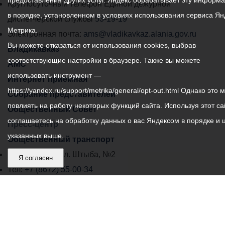
предоставления других услуг. Яндекс обрабатывает эту информ
местного
Круглосуточный телефон Единой дежурной
в порядке, установленном в условиях использования сервиса Ян
самоуправления
диспетчерской службы
53-19-19
Метрика.
города
Электронная почта:
ams@vladikavkaz.alania.gov.ru
Вы можете отказаться от использования cookies, выбрав
Владикавказ:
Владикавказ
соответствующие настройки в браузере. Также вы можете
АМС
использовать инструмент —
Интернет приемная
https://yandex.ru/support/metrika/general/opt-out.html Однако это 
Собрание представителей
повлиять на работу некоторых функций сайта. Используя этот са
Общественный Совет
соглашаетесь на обработку данных о вас Яндексом в порядке и 
Пресс-центр
указанных выше.
Общественный транспорт
Владикавказ, пл. Штыба, №2
Я согласен
Тел:
+7 (8672) 55-00-34
Главный редактор: Биазарти Д. К.
Свидетельство о регистрации СМИ ЭЛ № ФС 77 –
75258 от 07.03.2019 выданное Федеральной Службой