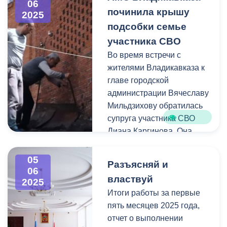
06
Управления транспорта
починила крышу
2025
администрации города в
подсобки семье
Арбитражный суд РСО-
участника СВО
Алания.
Во время встречи с
жителями Владикавказа к
Основанием послужили
главе городской
многочисленные жалобы
администрации Вячеславу
населения на работу
Мильдзихову обратилась
муниципального
супруга участника СВО
маршрута, поступающие в
Диана Каргинова. Она
Управление транспорта.
попросила помочь с
Так горожане жалуются на
ремонтом крыши
нарушение расписания
05
Разъясняй и
хозяйственной постройки,
06
регулярных перевозок
властвуй
2025
расположенной на
пассажиров, которое
Итоги работы за первые
приусадебном участке.
должно соблюдаться
пять месяцев 2025 года,
перевозчиком в
отчет о выполнении
Уже через несколько дней
обязательном порядке.