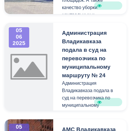
площадок. А также
качество уборки
центральных и
отдаленных улиц города.
05
Администрация
06
Информация о
Владикавказа
2025
нарушениях передается в
подала в суд на
соответствующие службы
перевозчика по
для оперативного
устранения.
муниципальному
маршруту № 24
Работа проводится
Администрация
ежедневно, и в будни, и в
Владикавказа подала в
выходные дни.
суд на перевозчика по
муниципальному
Работаем
маршруту № 24
05
Исковое заявление
АМС Владикавказа