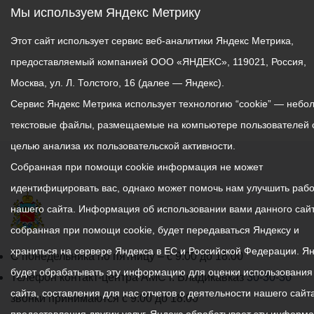
Мы используем Яндекс Метрику
Этот сайт использует сервис веб-аналитики Яндекс Метрика,
предоставляемый компанией ООО «ЯНДЕКС», 119021, Россия,
Москва, ул. Л. Толстого, 16 (далее — Яндекс).
Сервис Яндекс Метрика использует технологию “cookie” — небо
текстовые файлы, размещаемые на компьютере пользователей 
целью анализа их пользовательской активности.
Собранная при помощи cookie информация не может
идентифицировать вас, однако может помочь нам улучшить рабо
нашего сайта. Информация об использовании вами данного сайт
собранная при помощи cookie, будет передаваться Яндексу и
храниться на сервере Яндекса в ЕС и Российской Федерации. Я
График
С понедельника по пятницу – с 9.00 до 18.00
будет обрабатывать эту информацию для оценки использования
работы
Телефон контакт-центра АМС г. Владикавказ
30-30-30
сайта, составления для нас отчетов о деятельности нашего сайта
администрации
звонки принимаются с 9:00 до 18:00