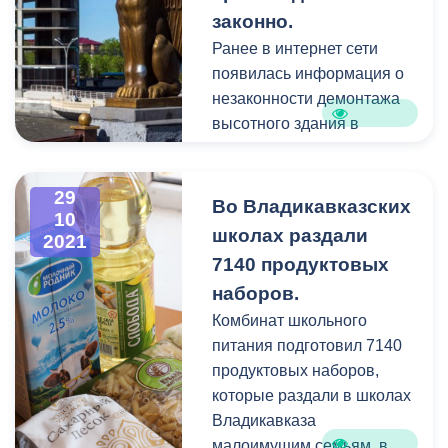
администрации местного
законно.
самоуправления города
Ранее в интернет сети
Владикавказ Вячеслав
появилась информация о
Мильдзихов почтили
незаконности демонтажа
память погибших и
высотного здания в
возложили цветы к
Центральном парке
могилам мужественных
К.Л.Хетагурова.
защитников республики. В
29
Во Владикавказских
10
церемонии также
Администрация города
школах раздали
2021
участвовали руководители
сообщает, что на
7140 продуктовых
министерств и ведомств,
демонтаж объекта
наборов.
заместители главы АМС
незаконного
г.Владикавказа,
Комбинат школьного
строительства есть вся
сотрудники
питания подготовил 7140
необходимая проектная
правоохранительных
продуктовых наборов,
документация,
органов, активисты
которые раздали в школах
соглашения и разрешения
общественных и
Владикавказа
от ответственных
молодежных организаций,
малоимущим семьям, в