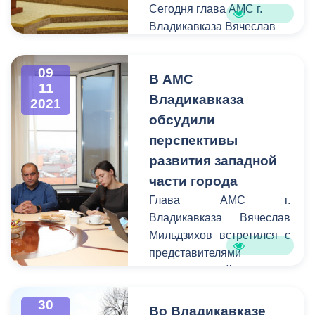
Сегодня глава АМС г.
Владикавказа Вячеслав
Мильдзихов принял
участие в двадцать пятой
09
В АМС
сессии Собрания
11
представителей
Владикавказа
2021
г.Владикавказ VII созыва
обсудили
под председательством
перспективы
главы МО Русланбека
развития западной
Икаева.
части города
Глава АМС г.
Владикавказа Вячеслав
Мильдзихов встретился с
представителями
консалтинговой компании
«Манн, Черемных и
30
партнеры» и английского
Во Владикавказе