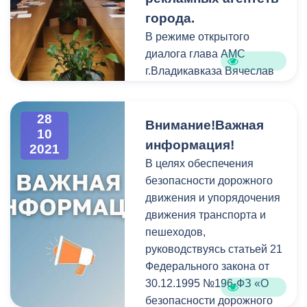
жизнь, научило учиться, научил
города.
добиваться целей. Участвуя в а
В режиме открытого
конкурсах, проектах, многие н
диалога глава АМС
огромное количество друзей из
г.Владикавказа Вячеслав
школ и городов России.
Мильдзихов совместно с
заместителем главы
С первым юбилеем РДШ!!! Же
28
Зурабом Дзоблаевым и
Внимание!Важная
успехов, процветания, активног
10
начальником по отелу
интересных событий, побед и 
информация!
2021
рекламы администрации
достижений!!!
В целях обеспечения
города Константином
безопасности дорожного
Хабаевым обсудили
движения и упорядочения
вопросы организации
Врио
движения транспорта и
внешней рекламы с
начальн
пешеходов,
представителями
Управления образования АМС г
руководствуясь статьей 21
крупнейших рекламных
Владикав
Федерального закона от
агентств.
А. Батыров
30.12.1995 №196-ФЗ «О
безопасности дорожного