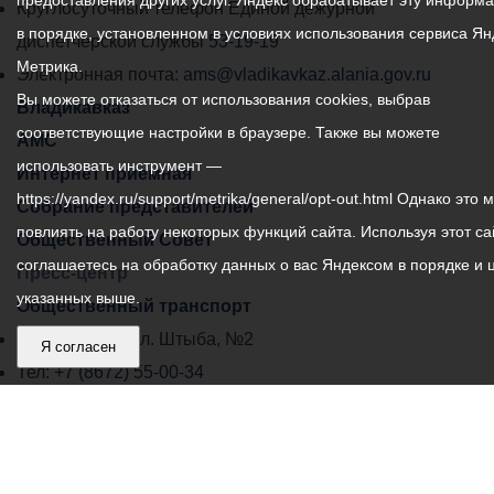
предоставления других услуг. Яндекс обрабатывает эту информ
местного
Круглосуточный телефон Единой дежурной
в порядке, установленном в условиях использования сервиса Ян
самоуправления
диспетчерской службы
53-19-19
Метрика.
города
Электронная почта:
ams@vladikavkaz.alania.gov.ru
Вы можете отказаться от использования cookies, выбрав
Владикавказ:
Владикавказ
соответствующие настройки в браузере. Также вы можете
АМС
использовать инструмент —
Интернет приемная
https://yandex.ru/support/metrika/general/opt-out.html Однако это 
Собрание представителей
повлиять на работу некоторых функций сайта. Используя этот са
Общественный Совет
соглашаетесь на обработку данных о вас Яндексом в порядке и 
Пресс-центр
указанных выше.
Общественный транспорт
Владикавказ, пл. Штыба, №2
Я согласен
Тел:
+7 (8672) 55-00-34
Главный редактор: Биазарти Д. К.
Свидетельство о регистрации СМИ ЭЛ № ФС 77 –
75258 от 07.03.2019 выданное Федеральной Службой