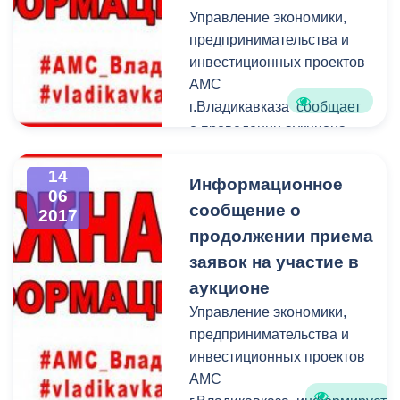
ресурсоснабжающих
Управление экономики,
организаций. В работе
предпринимательства и
штаба принял участие и
инвестиционных проектов
заместитель начальника
АМС
управления министерства
г.Владикавказа сообщает
ЖКХ, топлива и
о проведении аукциона
энергетики РСО-А Руслан
(открытая форма подачи
Касаев.
предложений о цене) по
14
Информационное
06
продаже права
сообщение о
2017
заключения договора на
продолжении приема
право размещения
заявок на участие в
нестационарного
торгового объекта (далее-
аукционе
НТО) на период: с
Управление экономики,
момента подписания
предпринимательства и
договора на один
инвестиционных проектов
календарный год.
АМС