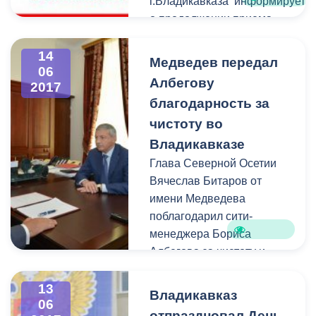
г.Владикавказа информирует
о продолжении приема
заявок на участие в аукционе
№5 (открытая форма подачи
14
Медведев передал
06
предложений о цене) по
Албегову
2017
продаже права заключения
благодарность за
договора на право
чистоту во
размещения
нестационарного торгового
Владикавказе
объекта
Глава Северной Осетии
Вячеслав Битаров от
имени Медведева
поблагодарил сити-
менеджера Бориса
Албегова за чистоту и
порядок во Владикавказе.
Руководитель региона
13
Владикавказ
06
подчеркнул, что
отпраздновал День