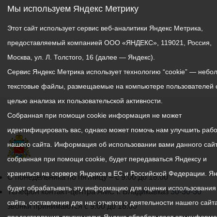
Мы используем Яндекс Метрику
Этот сайт использует сервис веб-аналитики Яндекс Метрика,
предоставляемый компанией ООО «ЯНДЕКС», 119021, Россия,
Москва, ул. Л. Толстого, 16 (далее — Яндекс).
Сервис Яндекс Метрика использует технологию “cookie” — небо
текстовые файлы, размещаемые на компьютере пользователей 
целью анализа их пользовательской активности.
Собранная при помощи cookie информация не может
идентифицировать вас, однако может помочь нам улучшить рабо
нашего сайта. Информация об использовании вами данного сайт
собранная при помощи cookie, будет передаваться Яндексу и
храниться на сервере Яндекса в ЕС и Российской Федерации. Я
График
С понедельника по пятницу – с 9.00 до 18.00
будет обрабатывать эту информацию для оценки использования
работы
Телефон контакт-центра АМС г. Владикавказ
30-30-30
сайта, составления для нас отчетов о деятельности нашего сайта
администрации
звонки принимаются с 9:00 до 18:00