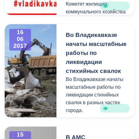
Комитет жилищно-
коммунального хозяйства
и энергетики АМС
г.Владикавказа сообщает,
16
Во Владикавказе
что 20.06.2017 (вторник) с
06
08.00 до 17.00 и
начаты масштабные
2017
22.06.2017 (четверг) с
работы по
08.00 до 17.00 будет
ликвидации
ограничено
стихийных свалок
водоснабжение
Во Владикавказе начаты
левобережной части
масштабные работы по
г.Владикавказа.
ликвидации стихийных
свалок в разных частях
города.
15
В АМС