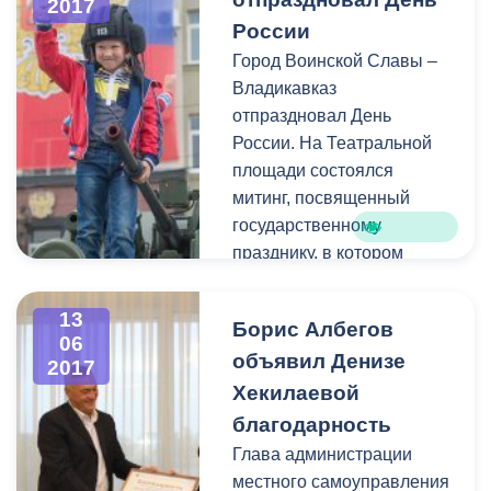
2017
прибывшие накануне в
России
республику гости – члены
Город Воинской Славы –
кабинета министров РФ
Владикавказ
дали положительную
отпраздновал День
оценку внешнему облику
России. На Театральной
столицы Северной
площади состоялся
Осетии.
митинг, посвященный
государственному
празднику, в котором
приняли участие Глава
республики Вячеслав
13
Борис Албегов
Битаров, руководитель
06
объявил Денизе
аппарата Главы
2017
республики Рустем
Хекилаевой
Келехсаев, глава
благодарность
Администрации местного
Глава администрации
самоуправления г.
местного самоуправления