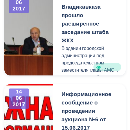
06
Владикавказа
2017
прошло
расширенное
заседание штаба
ЖКХ
В здании городской
администрации под
председательством
заместителя главы АМС г.
Владикавказ Майрана
Тамаева прошло
14
расширенное заседание
Информационное
06
штаба ЖКХ, на котором
сообщение о
2017
присутствовали
проведении
руководители
аукциона №6 от
управляющих компаний,
15.06.2017
ТСЖ,