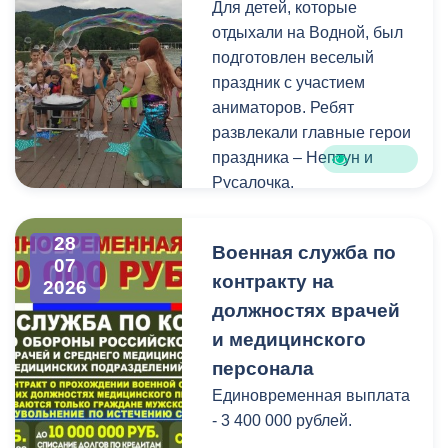
Для детей, которые
голосования, местами
отдыхали на Водной, был
нахождения участковых
подготовлен веселый
избирательных комиссий,
праздник с участием
а также номерами
аниматоров. Ребят
телефонов участковых
развлекали главные герои
избирательных комиссий
праздника – Нептун и
можно по ссылке:
Русалочка.
Как отметил заведующий
28
Военная служба по
Водной станцией Георгий
07
контракту на
Цгоев, празднование Дня
2026
Нептуна - уже старая
должностях врачей
добрая традиция.
и медицинского
персонала
В завершение праздника
Единовременная выплата
детей угостили
- 3 400 000 рублей.
сладостями.