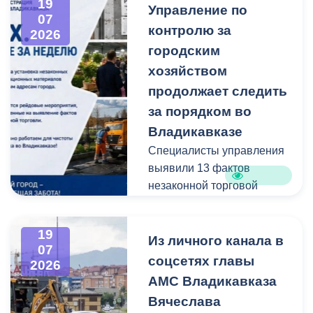
19
Управление по
администрацию
07
контролю за
Владикавказа с просьбой
2026
привести в порядок
городским
межквартальный проезд.
хозяйством
Работы выполнены:
продолжает следить
наиболее разрушенный
за порядком во
участок полностью
Владикавказе
заасфальтирован, на
Специалисты управления
остальных проведен
выявили 13 фактов
ямочный ремонт.
незаконной торговой
деятельности
В адрес главы МО – АМС
г. Владикавказа
19
Выявлено нарушение
Из личного канала в
Вячеслава Мильдзихова
07
сроков восстановления
поступило письмо, в
соцсетях главы
2026
асфальтового покрытия
котором жители
АМС Владикавказа
на пересечении ул.
благодарят городские
Вячеслава
Минина и ул.
службы за оперативную