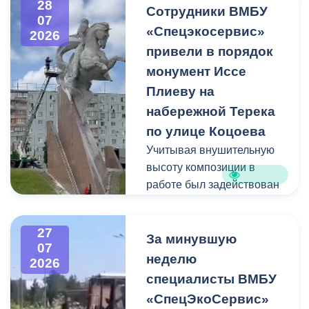
28
квадратных метра и весом
Сотрудники ВМБУ
07
около 53 тонн.
«Спецэкосервис»
2026
привели в порядок
Для предотвращения
монумент Иссе
возможной чрезвычайной
Плиеву на
ситуации Комиссия по
набережной Терека
предупреждению и
ликвидации ЧС ввела
по улице Коцоева
режим повышенной
Учитывая внушительную
готовности и
высоту композиции в
организовала комплекс
работе был задействован
неотложных мероприятий.
автоподъемник и аппарат
высокого давления.
27
Фигуру всадника и
За минувшую
07
постамент отмыли от
неделю
2026
накопившейся пыли.
специалисты ВМБУ
«СпецЭкоСервис»
Одновременно