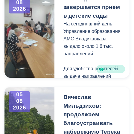
08
загущения территории
завершается прием
2026
дикорастущими
в детские сады
деревьями,
На сегодняшний день
муниципальные служащие
Управление образования
с утра косят, пилят
АМС Владикавказа
поросль между
выдало около 1,6 тыс.
захоронениями и
направлений.
собирают скошенную
траву.
Для удобства родителей
выдача направлений
была организована таким
образом, чтобы избежать
05
Вячеслав
очередей и долгого
08
Мильдзихов:
ожидания.
2026
продолжаем
Прием в детские сады
благоустраивать
начался 15 июля и
набережную Терека