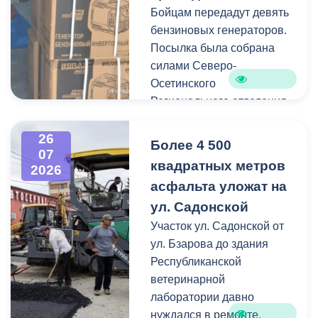
Бойцам передадут девять
Работы по распиловке и
бензиновых генераторов.
вывозу проводятся в
Посылка была собрана
оперативном режиме.
силами Северо-
Осетинского
На улицах Ватутина,
Регионального отделения
Горького, Лермонтова
молодёжной
выявлены упавшие ветки.
общероссийской
26
По улицам Магкаева и
Более 4 500
07
общественной
Карцинскому шоссе
квадратных метров
2026
организации «Российские
серьезных последствий не
асфальта уложат на
студенческие отряды».
зафиксировано —
ул. Садонской
отмечены лишь отдельные
Как отметил председатель
Участок ул. Садонской от
небольшие ветки.
правления организации
ул. Бзарова до здания
«Российские студенческие
Республиканской
отряды» Олег Габараев,
ветеринарной
генераторы бойцам
лаборатории давно
необходимы для
нуждался в ремонте.