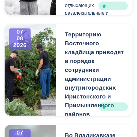
отдыхающих
развлекательные и
спортивные мероприятия.
07
Территорию
08
Восточного
2026
кладбища приводят
в порядок
сотрудники
администрации
внутригородских
Иристонского и
Примышленного
районов
Владикавказа
Чтобы избежать
07
Во Владикавказе