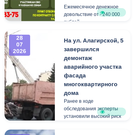
Ежемесячное денежное
Мероприятие
довольствие от - 240 000
организовано ВМБУК
рублей.
«Радуга».
Списание долго по
28
На ул. Алагирской, 5
07
кредитам участникам СВО
завершился
2026
до - 10 000 000 рублей.
демонтаж
аварийного участка
Рассматриваются
кандидаты мужского пола
фасада
на должности
многоквартирного
медицинского персонала.
дома
Ранее в ходе
Пункт отбора на военную
обследования эксперты
службу по контракту г.
установили высокий риск
Владикавказ, ул. Титова,
обрушения конструкции
д. 5.
площадью 362