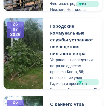
Фестиваль родом из
Нижнего Новгорода —
города, где в 2023 году
впервые прошли
26
Городские
концерты на балконах
07
коммунальные
исторических зданий.
2026
Проект быстро стал
службы устраняют
культурной визитной
последствия
карточкой региона, а
сильного ветра
сегодня его география
Устранены последствия
расширяется, объединяя
ветра по адресам:
разные города России.
проспект Коста, 56;
пересечение улиц
Во Владикавказе концерт
Гадиева и проспекта
прошел на балконе
Коста; ул. Бородинская, 40
особняка Ходякова. Для
жителей и гостей города
В результате сильных
26
С раннего утра
выступил солист