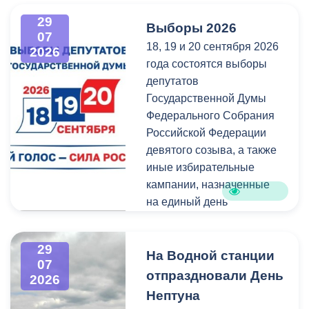
администрация
всех, кто любит и ценит
29
Выборы 2026
Владикавказа обещала,
богатейшее культурное
07
18, 19 и 20 сентября 2026
что льгота сохранится и
наследие нашей великой
2026
года состоятся выборы
будет предоставляться в
России.
депутатов
рамках нового
Государственной Думы
нормативного порядка.
Федерального Собрания
Изменения были связаны
Российской Федерации
с тем, что в начале 2026
девятого созыва, а также
года полномочия по
иные избирательные
организации
кампании, назначенные
пассажирских перевозок
на единый день
перешли в
голосования.
республиканский Комитет
по транспорту.
29
Ознакомиться со списками
На Водной станции
07
избирательных участков,
отпраздновали День
2026
их номерами и границами,
Нептуна
адресами помещений для