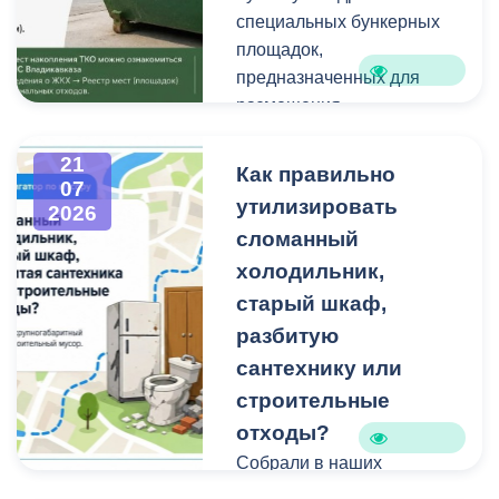
техники и других
Работы планируем
специальных бункерных
крупногабаритных
завершить осенью.
площадок,
отходов является
Проходят они в рамках
предназначенных для
административным
муниципальной
размещения
правонарушением.
программы
крупногабаритных
«Благоустройство и
отходов и строительного
21
Как правильно
07
озеленение».
мусора небольшого
утилизировать
2026
объема.
сломанный
холодильник,
Бункерные площадки
расположены по
старый шкаф,
следующим адресам:
разбитую
сантехнику или
строительные
отходы?
Собрали в наших
карточках всю полезную