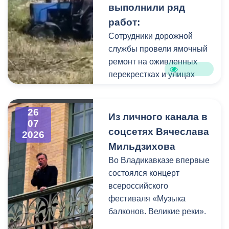
выполнили ряд
коммунальщики привели в
работ:
порядок и прилегающую
территорию, полностью
Сотрудники дорожной
очистив площадь вокруг
службы провели ямочный
памятника.
ремонт на оживленных
перекрестках и улицах
города. В частности, на
Архонском круге, по
26
улицам Весенняя,
Из личного канала в
07
Кырджалийская,
соцсетях Вячеслава
2026
Первомайская,
Мильдзихова
Барбашова,
Во Владикавказе впервые
Комсомольская.
состоялся концерт
всероссийского
фестиваля «Музыка
балконов. Великие реки».