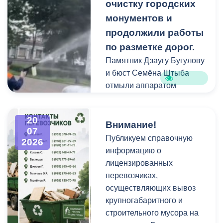
площадках и вдоль
очистку городских
проездов, что затрудняет
монументов и
работу
продолжили работы
специализированной
по разметке дорог.
техники.
Памятник Дзаугу Бугулову
и бюст Семёна Штыба
отмыли аппаратом
высокого давления и
специальными моющими
20
средствами. Такой подход
Внимание!
07
позволяет эффективно
Публикуем справочную
2026
смыть накопившуюся
информацию о
уличную пыль, налет и
лицензированных
копоть, не повреждая
перевозчиках,
структуру камня.
осуществляющих вывоз
крупногабаритного и
строительного мусора на