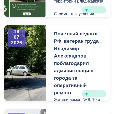
территории Владикавказа.
Стоимость и условия
вывоза уточняйте по
указанным телефонам.
19
Почетный педагог
07
РФ, ветеран труда
2026
Владимир
Александров
поблагодарил
администрацию
города за
оперативный
ремонт
Жители домов № 8, 10 и
12 по улице Иристонской
обратились в