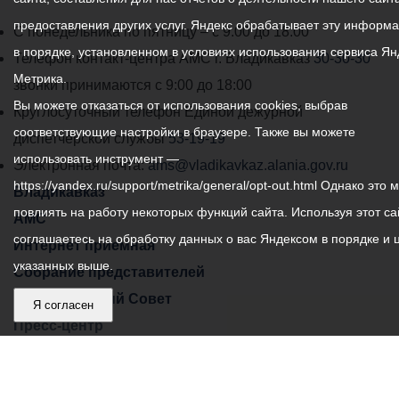
предоставления других услуг. Яндекс обрабатывает эту информ
График
С понедельника по пятницу – с 9.00 до 18.00
в порядке, установленном в условиях использования сервиса Ян
работы
Телефон контакт-центра АМС г. Владикавказ
30-30-30
Метрика.
администрации
звонки принимаются с 9:00 до 18:00
Вы можете отказаться от использования cookies, выбрав
местного
Круглосуточный телефон Единой дежурной
соответствующие настройки в браузере. Также вы можете
самоуправления
диспетчерской службы
53-19-19
использовать инструмент —
города
Электронная почта:
ams@vladikavkaz.alania.gov.ru
https://yandex.ru/support/metrika/general/opt-out.html Однако это 
Владикавказ:
Владикавказ
повлиять на работу некоторых функций сайта. Используя этот са
АМС
соглашаетесь на обработку данных о вас Яндексом в порядке и 
Интернет приемная
указанных выше.
Собрание представителей
Общественный Совет
Я согласен
Пресс-центр
Общественный транспорт
Владикавказ, пл. Штыба, №2