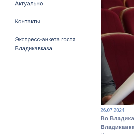
Владикавка
Актуально
Распоряжен
Контакты
ОРВ и эксп
Оценка деят
Экспресс-анкета гостя
местного с
Владикавказа
Открытые д
26.07.2024
Информация
Во Владика
проверок
Владикавказ