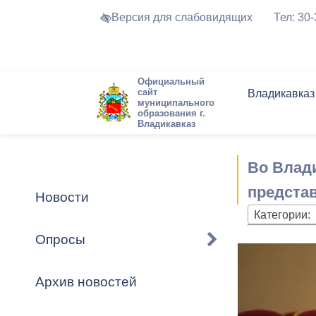
Версия для слабовидящих
Тел: 30
Официальный
сайт
Владикавказ
муниципального
образования г.
Владикавказ
Общие свед
Структура
Интернет-п
Председате
Структура
Новости
Реестры ма
Во Влад
Устав город
Торги и Кон
расписание
Обратная с
Комиссии
Новостная 
Актуально
представ
Новости
Города-поб
Категории:
Программа
Противодей
Достоприме
Опросы
Владикавка
Формы обра
График при
принимаемы
Архив новостей
Презентаци
рассмотрен
городского 