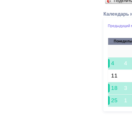
Поделит
Календарь 
Предыдущий 
Понедель
27
4
4
11
18
3
25
1