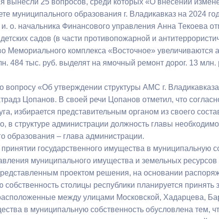
ня вынесли 25 вопросов, среди которых «О внесении изме
те муниципального образования г. Владикавказ на 2024 год
 и. о. начальника Финансового управления Анна Текоева от
ный контроль
Выборы 2026
 детских садов (в части противопожарной и антитеррористич
во Мемориального комплекса «Восточное» увеличиваются асс
н. 484 тыс. руб. выделят на ямочный ремонт дорог. 13 млн.
о вопросу «Об утверждении структуры АМС г. Владикавказ
традз Цопанов. В своей речи Цопанов отметил, что соглас
руга, избирается представительным органом из своего сост
о, в структуре администрации должность главы необходимо
о образования – глава администрации.
 принятии государственного имущества в муниципальную с
авления муниципального имущества и земельных ресурсов М
представленным проектом решения, на основании распоря
 собственность столицы республики планируется принять з
, расположенные между улицами Московской, Хадарцева, Б
ества в муниципальную собственность обусловлена тем, ч