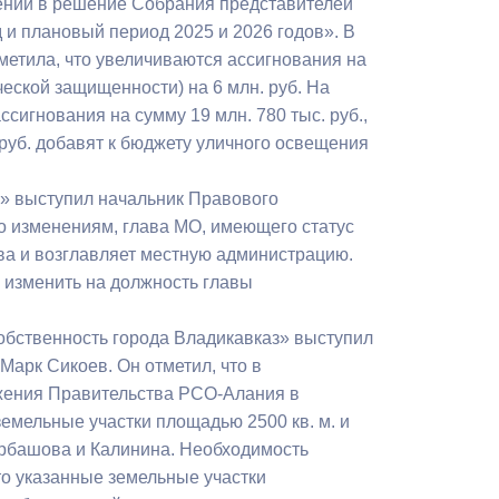
нений в решение Собрания представителей
Бесплатная юридическая помощь
 и плановый период 2025 и 2026 годов». В
метила, что увеличиваются ассигнования на
еской защищенности) на 6 млн. руб. На
игнования на сумму 19 млн. 780 тыс. руб.,
 руб. добавят к бюджету уличного освещения
а» выступил начальник Правового
но изменениям, глава МО, имеющего статус
ава и возглавляет местную администрацию.
 изменить на должность главы
обственность города Владикавказ» выступил
арк Сикоев. Он отметил, что в
жения Правительства РСО-Алания в
емельные участки площадью 2500 кв. м. и
арбашова и Калинина. Необходимость
то указанные земельные участки