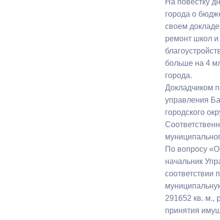
На повестку д
города о бюдже
своем докладе
Муниципаль
ремонт школ и
благоустройст
больше на 4 мл
города.
Докладчиком п
управления Ба
городского ок
Соответственн
муниципальног
По вопросу «О
начальник Упр
соответствии 
муниципальную
291652 кв. м.
принятия имущ