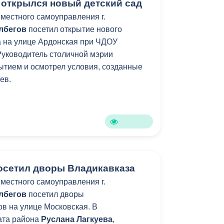
 открылся новый детский сад
местного самоуправления г.
лбегов
посетил открытие нового
да на улице Ардонская при ЧДОУ
Руководитель столичной мэрии
рытием и осмотрел условия, созданные
ев.
осетил дворы Владикавказа
местного самоуправления г.
лбегов
посетил дворы
в на улице Московская. В
ата района
Руслана Лагкуева
,