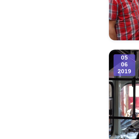
05
06
2019