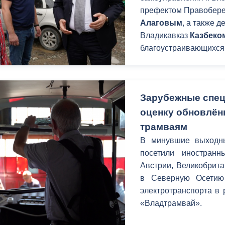
префектом Правобере
Алаговым
, а также 
Владикавказ
Казбеко
благоустраивающихся 
Зарубежные спе
оценку обновлён
трамваям
В минувшие выходны
посетили иностранн
Австрии, Великобрит
в Северную Осетию 
электротранспорта в 
«Владтрамвай».