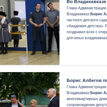
Во Владикавказе
Глава Администрации 
Владикавказ
Борис А
частного детского са
«Академия детства». 
поздравил всех с отк
для юных владикавказ
Борис Албегов п
Глава Администрации 
Владикавказ
Борис А
многоквартирных домо
сопровождении депут