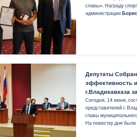
з
славы». Награду спор
ия, постановления
Кадровая политика
администрации
Борис
ертиза НПА
Контактная информация
ельности органов
Списки граждан, состоящих на
амоуправления
учете в качестве нуждающихся 
улучшении жилищных условий п
г. Владикавказ
Депутаты Собран
эффективность 
анные
Общественное обсуждение
г.Владикавказа за
документов стратегического
планирования
Сегодня, 14 июня, со
представителей г. Вл
главы муниципальног
 о результатах
Порядок обжалования решений 
На повестку дня были
действий органов местного
самоуправления