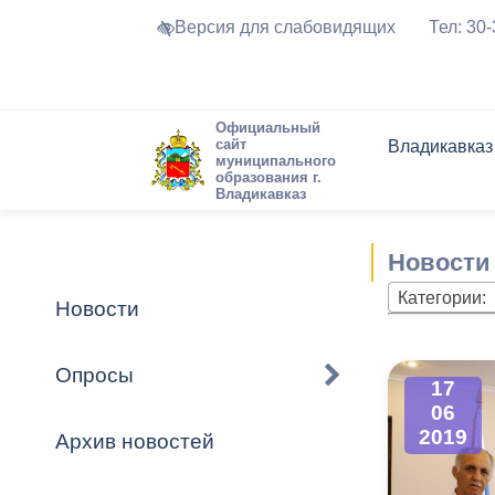
Версия для слабовидящих
Тел: 30
Официальный
сайт
Владикавказ
муниципального
образования г.
Владикавказ
Общие свед
Структура
Интернет-п
Председате
Структура
Новости
Реестры ма
Новости
Устав город
Торги и Кон
расписание
Обратная с
Комиссии
Новостная 
Актуально
Категории:
Новости
Города-поб
Программа
Противодей
Достоприме
Опросы
17
Владикавка
Формы обра
График при
06
принимаемы
2019
Архив новостей
Презентаци
рассмотрен
городского 