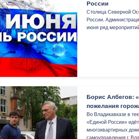
России
Столица Северной Осе
России. Администраци
июня ряд мероприятий
Борис Албегов: 
пожелания горож
Во Владикавказе в те
«Единой России» идёт
многоквартирных домо
самоуправления г. Вл