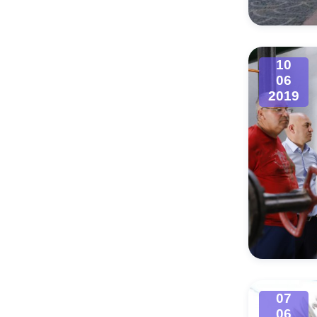
10
06
2019
07
06