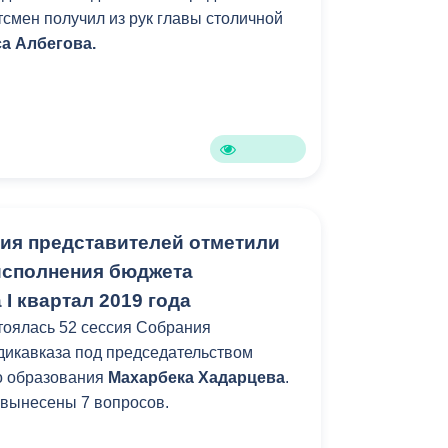
тсмен получил из рук главы столичной
Противодействие коррупции
а Албегова.
Градостроительная деятельность
Формирование комфортной
в
городской среды
о
Бюджет для граждан
Пространственные сведения
ия представителей отметили
исполнения бюджета
Гражданская оборона в
 I квартал 2019 года
чрезвычайных ситуациях
стоялась 52 сессия Собрания
Незаконное строительство
адикавказа под председательством
о образования
Махарбека Хадарцева
.
и
Информация финансового
 вынесены 7 вопросов.
органа