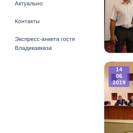
Владикавка
Актуально
Распоряжен
Контакты
ОРВ и эксп
Оценка деят
Экспресс-анкета гостя
местного с
Владикавказа
14
06
Открытые д
2019
Информация
проверок