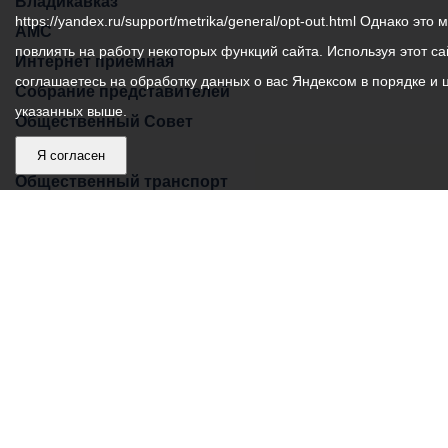
Владикавказ:
Владикавказ
https://yandex.ru/support/metrika/general/opt-out.html Однако это 
АМС
повлиять на работу некоторых функций сайта. Используя этот са
Интернет приемная
соглашаетесь на обработку данных о вас Яндексом в порядке и 
Собрание представителей
указанных выше.
Общественный Совет
Пресс-центр
Я согласен
Общественный транспорт
Владикавказ, пл. Штыба, №2
Тел:
+7 (8672) 55-00-34
Главный редактор: Биазарти Д. К.
Свидетельство о регистрации СМИ ЭЛ № ФС 77 –
75258 от 07.03.2019 выданное Федеральной Службой
по надзору в сфере связи, информационных
технологий и массовых коммуникаций
Учредитель: Администрация местного самоуправления