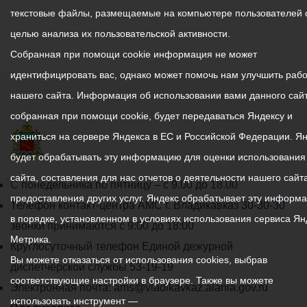
текстовые файлы, размещаемые на компьютере пользователей 
целью анализа их пользовательской активности.
Собранная при помощи cookie информация не может
идентифицировать вас, однако может помочь нам улучшить рабо
нашего сайта. Информация об использовании вами данного сайт
собранная при помощи cookie, будет передаваться Яндексу и
храниться на сервере Яндекса в ЕС и Российской Федерации. Я
будет обрабатывать эту информацию для оценки использования
сайта, составления для нас отчетов о деятельности нашего сайта
График
С понедельника по пятницу – с 9.00 до 18.00
предоставления других услуг. Яндекс обрабатывает эту информ
работы
Телефон контакт-центра АМС г. Владикавказ
30-30-30
в порядке, установленном в условиях использования сервиса Ян
администрации
звонки принимаются с 9:00 до 18:00
Метрика.
местного
Круглосуточный телефон Единой дежурной
Вы можете отказаться от использования cookies, выбрав
самоуправления
диспетчерской службы
53-19-19
соответствующие настройки в браузере. Также вы можете
города
Электронная почта:
ams@vladikavkaz.alania.gov.ru
использовать инструмент —