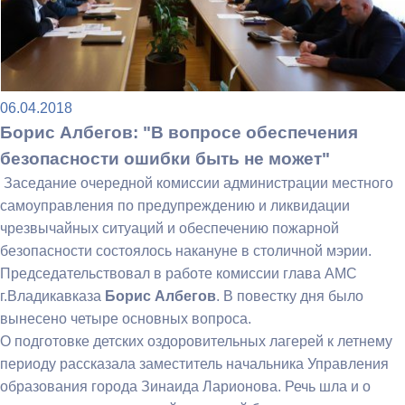
06.04.2018
Борис Албегов: "В вопросе обеспечения
безопасности ошибки быть не может"
Заседание очередной комиссии администрации местного
самоуправления по предупреждению и ликвидации
чрезвычайных ситуаций и обеспечению пожарной
безопасности состоялось накануне в столичной мэрии.
Председательствовал в работе комиссии глава АМС
г.Владикавказа
Борис Албегов
. В повестку дня было
вынесено четыре основных вопроса.
О подготовке детских оздоровительных лагерей к летнему
периоду рассказала заместитель начальника Управления
образования города Зинаида Ларионова. Речь шла и о