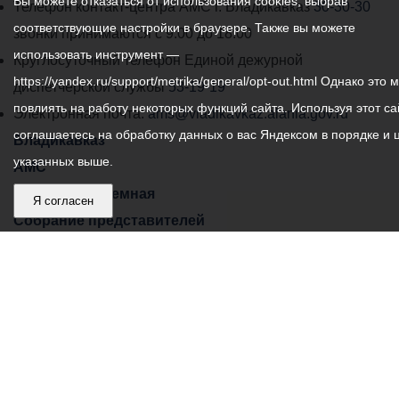
Вы можете отказаться от использования cookies, выбрав
работы
Телефон контакт-центра АМС г. Владикавказ
30-30-30
соответствующие настройки в браузере. Также вы можете
администрации
звонки принимаются с 9:00 до 18:00
использовать инструмент —
местного
Круглосуточный телефон Единой дежурной
https://yandex.ru/support/metrika/general/opt-out.html Однако это 
самоуправления
диспетчерской службы
53-19-19
повлиять на работу некоторых функций сайта. Используя этот са
города
Электронная почта:
ams@vladikavkaz.alania.gov.ru
соглашаетесь на обработку данных о вас Яндексом в порядке и 
Владикавказ:
Владикавказ
указанных выше.
АМС
Интернет приемная
Я согласен
Собрание представителей
Общественный Совет
Пресс-центр
Общественный транспорт
Владикавказ, пл. Штыба, №2
Тел:
+7 (8672) 55-00-34
Главный редактор: Биазарти Д. К.