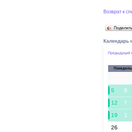
Возврат к сп
Поделит
Календарь 
Предыдущий 
Понедель
28
5
9
12
7
19
1
26