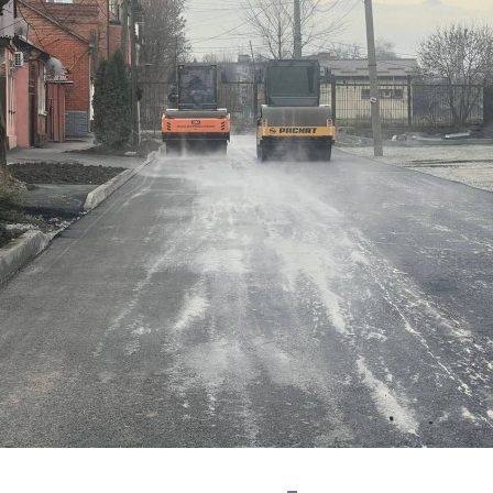
з
ия, постановления
Кадровая политика
ертиза НПА
Контактная информация
ельности органов
Списки граждан, состоящих на
амоуправления
учете в качестве нуждающихся 
улучшении жилищных условий п
г. Владикавказ
анные
Общественное обсуждение
документов стратегического
планирования
 о результатах
Порядок обжалования решений 
действий органов местного
самоуправления