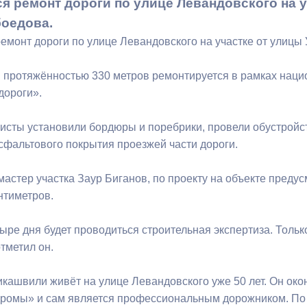
я ремонт дороги по улице Левандовского на у
оедова.
ный контроль
Выборы 2026
емонт дороги по улице Левандовского на участке от улицы
и протяжённостью 330 метров ремонтируется в рамках нац
дороги».
исты установили бордюры и поребрики, провели обустройст
асфальтового покрытия проезжей части дороги.
мастер участка Заур Биганов, по проекту на объекте преду
нтиметров.
ыре дня будет проводиться строительная экспертиза. Только
тметил он.
кашвили живёт на улице Левандовского уже 50 лет. Он ок
дромы» и сам является профессиональным дорожником. По