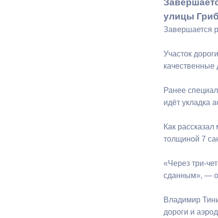
Завершаетс
улицы Гриб
Муниципаль
Завершается р
Участок дорог
качественные 
Ранее специал
идёт укладка 
Как рассказал 
толщиной 7 са
«Через три-чет
сданным», — о
Владимир Тини
дороги и аэро