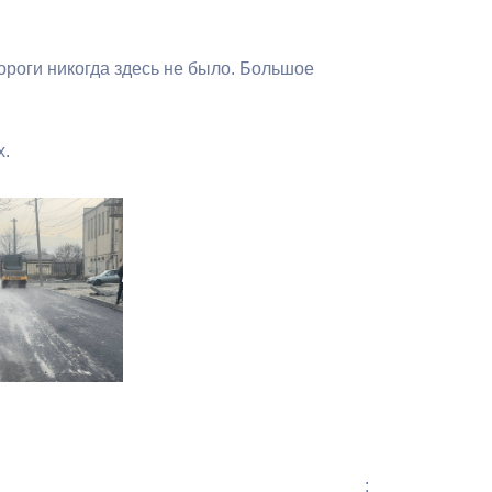
роги никогда здесь не было. Большое
х.
: