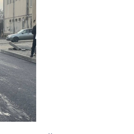
Противодействие коррупции
Градостроительная деятельность
Формирование комфортной
в
городской среды
о
Бюджет для граждан
Пространственные сведения
Гражданская оборона в
чрезвычайных ситуациях
Незаконное строительство
и
Информация финансового
органа