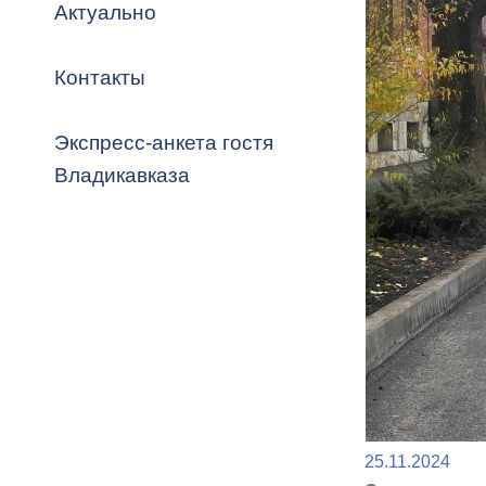
Владикавка
Актуально
Распоряжен
Контакты
ОРВ и эксп
Оценка деят
Экспресс-анкета гостя
местного с
Владикавказа
Открытые д
Информация
проверок
25.11.2024