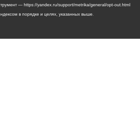
мент — https://yandex.ru/support/metrika/general/opt-out.html
Яндексом в порядке и целях, указанных выше.
Владикавказ, пл. Штыба, №2
Тел:
+7 (8672) 55-00-34
Главный редактор: Биазарти Д. К.
Свидетельство о регистрации СМИ ЭЛ № ФС 77 –
75258 от 07.03.2019 выданное Федеральной Службой
по надзору в сфере связи, информационных
технологий и массовых коммуникаций
Учредитель: Администрация местного самоуправления
г. Владикавказ