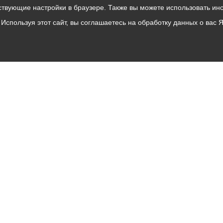
твующие настройки в браузере. Также вы можете использовать инстру
Используя этот сайт, вы соглашаетесь на обработку данных о вас 
Владикавказ
АМС
Интернет приемная
Собрание представителей
Общественный Совет
Пресс-центр
Общественный транспорт