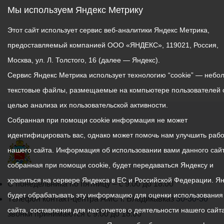
Мы используем Яндекс Метрику
Этот сайт использует сервис веб-аналитики Яндекс Метрика,
предоставляемый компанией ООО «ЯНДЕКС», 119021, Россия,
Москва, ул. Л. Толстого, 16 (далее — Яндекс).
Сервис Яндекс Метрика использует технологию “cookie” — небо
текстовые файлы, размещаемые на компьютере пользователей 
целью анализа их пользовательской активности.
Собранная при помощи cookie информация не может
идентифицировать вас, однако может помочь нам улучшить рабо
нашего сайта. Информация об использовании вами данного сайт
собранная при помощи cookie, будет передаваться Яндексу и
храниться на сервере Яндекса в ЕС и Российской Федерации. Я
График
С понедельника по пятницу – с 9.00 до 18.00
будет обрабатывать эту информацию для оценки использования
работы
Телефон контакт-центра АМС г. Владикавказ
30-30-30
сайта, составления для нас отчетов о деятельности нашего сайта
администрации
звонки принимаются с 9:00 до 18:00