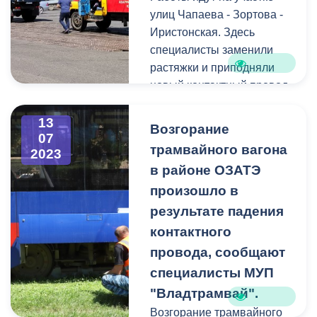
улиц Чапаева - Зортова -
Иристонская. Здесь
специалисты заменили
растяжки и приподняли
новый контактный провод
на высоту 5,20 м чтобы
его не цепляли фуры,
13
Возгорание
07
перевозящие
трамвайного вагона
2023
негабартиный груз.
в районе ОЗАТЭ
произошло в
результате падения
контактного
провода, сообщают
специалисты МУП
"Владтрамвай".
Возгорание трамвайного