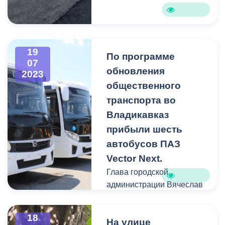
19
По программе
07
обновления
2023
общественного
транспорта во
Владикавказ
прибыли шесть
автобусов ПАЗ
Vector Next.
Глава городской
администрации Вячеслав
Мильдзихов лично оценил
возможности нового
18
На улице
общественного