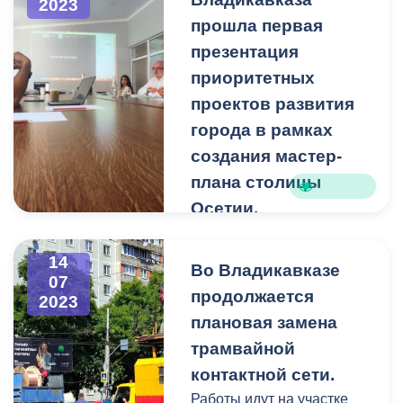
2023
прошла первая
презентация
приоритетных
проектов развития
города в рамках
создания мастер-
плана столицы
Осетии.
На минувшей неделе
состоялся очередной
14
Во Владикавказе
рабочий визит
07
продолжается
2023
представителей
плановая замена
проектного офиса АО
«ДОМ.РФ» во
трамвайной
Владикавказ.
контактной сети.
Работы идут на участке