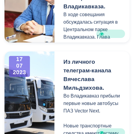
стволах и сухие ветви.
Владикавказа.
В ходе совещания
обсуждалась ситуация в
Центральном парке
Владикавказа. Глава
города поручил
начальнику Управления
17
архитектуры Аслану
Из личного
07
Караеву держать на
телеграм-канала
2023
контроле ход работ по
Вячеслава
строительству
Мильдзихова.
хозфекального
Во Владикавказ прибыли
коллектора, участок
первые новые автобусы
которого прокладывают
ПАЗ Vector Next.
через центральный парк
культуры и отдыха имени
Новые транспортные
Коста Хетагурова.
средства имеют систему