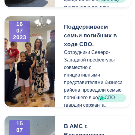
кондиционирования,
камеры
видеонаблюдения,
16
Поддерживаем
электронное табло,
07
семьи погибших в
2023
тахографы, систему
ходе СВО.
ГЛОНАСС/GPS
мониторинга, терминал
Сотрудники Северо-
безналичной оплаты.
Западной префектуры
совместно с
инициативными
представителями бизнеса
района проведали семью
погибшего в ходе СВО
гвардии сержанта,
кавалера Ордена
Мужества (посмертно)
15
В АМС г.
Руслана Козаева.
07
Владикавказа