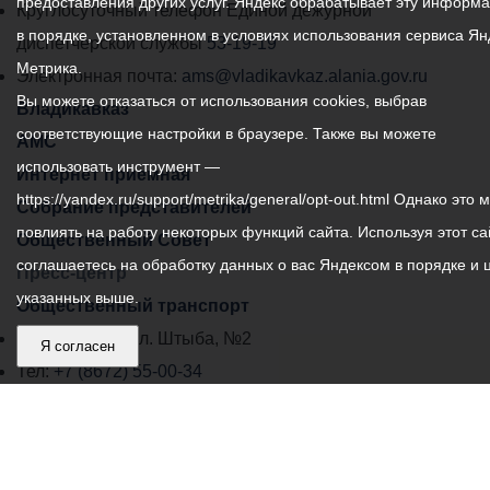
предоставления других услуг. Яндекс обрабатывает эту информ
местного
Круглосуточный телефон Единой дежурной
в порядке, установленном в условиях использования сервиса Ян
самоуправления
диспетчерской службы
53-19-19
Метрика.
города
Электронная почта:
ams@vladikavkaz.alania.gov.ru
Вы можете отказаться от использования cookies, выбрав
Владикавказ:
Владикавказ
соответствующие настройки в браузере. Также вы можете
АМС
использовать инструмент —
Интернет приемная
https://yandex.ru/support/metrika/general/opt-out.html Однако это 
Собрание представителей
повлиять на работу некоторых функций сайта. Используя этот са
Общественный Совет
соглашаетесь на обработку данных о вас Яндексом в порядке и 
Пресс-центр
указанных выше.
Общественный транспорт
Владикавказ, пл. Штыба, №2
Я согласен
Тел:
+7 (8672) 55-00-34
Главный редактор: Биазарти Д. К.
Свидетельство о регистрации СМИ ЭЛ № ФС 77 –
75258 от 07.03.2019 выданное Федеральной Службой