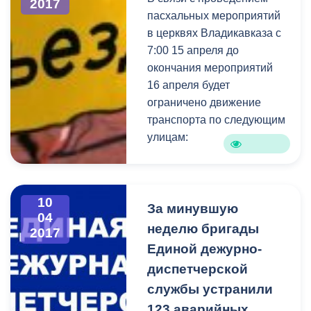
2017
пасхальных мероприятий
в церквях Владикавказа с
7:00 15 апреля до
окончания мероприятий
16 апреля будет
ограничено движение
транспорта по следующим
улицам:
ул.Войкова от
ул.Армянская до
10
ул.Кантемирова;
За минувшую
04
ул.Кантемирова от
неделю бригады
2017
ул.К.Хетагурова до
Единой дежурно-
ул.Армянская;
диспетчерской
ул.Армянская от
службы устранили
ул.Г.Баева до ул.Ч.Баева;
123 аварийных
ул.Кулова от ул.Чапаева