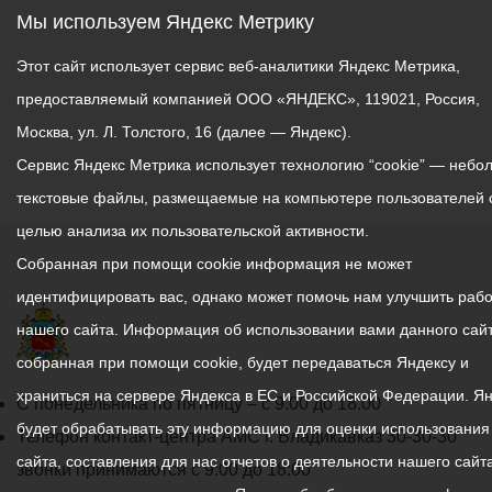
Мы используем Яндекс Метрику
Этот сайт использует сервис веб-аналитики Яндекс Метрика,
предоставляемый компанией ООО «ЯНДЕКС», 119021, Россия,
Москва, ул. Л. Толстого, 16 (далее — Яндекс).
Сервис Яндекс Метрика использует технологию “cookie” — небо
текстовые файлы, размещаемые на компьютере пользователей 
целью анализа их пользовательской активности.
Собранная при помощи cookie информация не может
идентифицировать вас, однако может помочь нам улучшить рабо
нашего сайта. Информация об использовании вами данного сайт
собранная при помощи cookie, будет передаваться Яндексу и
храниться на сервере Яндекса в ЕС и Российской Федерации. Я
График
С понедельника по пятницу – с 9.00 до 18.00
будет обрабатывать эту информацию для оценки использования
работы
Телефон контакт-центра АМС г. Владикавказ
30-30-30
сайта, составления для нас отчетов о деятельности нашего сайта
администрации
звонки принимаются с 9:00 до 18:00