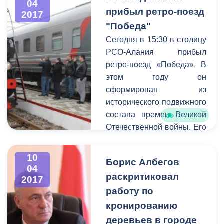
работ в летний период,
04
незаконного
прибыл ретро-поезд
2017
чтобы полностью
строительства зданий и
"Победа"
подготовить систему к
сооружений на
началу следующего
Сегодня в 15:30 в столицу
территории города. На
отопительного сезона и
РСО-Алания прибыл
совещании
избавить жителей города
ретро-поезд «Победа». В
присутствовали начальник
от возможных неудобств.
этом году он
Управления
сформирован из
административно-
исторического подвижного
технической
состава времен Великой
инспекции
Астан Кесаев
,
Отечественной войны. Его
заместитель главы АМС,
повели два паровоза,
курирующий данное
один из которых принимал
10
направление
Казбек
Борис Албегов
участие в Сталинградской
04
Цоков
, префекты районов
раскритиковал
битве.
2017
города
Казбек
Платформа
работу по
Алагов
и
Магомет
железнодорожной станции
кронированию
Дударов
.
«Владикавказ», на
деревьев в городе