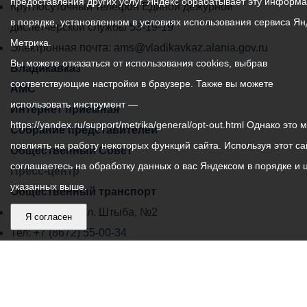
предоставления других услуг. Яндекс обрабатывает эту информ
местного
Круглосуточный телефон Единой дежурной
в порядке, установленном в условиях использования сервиса Ян
самоуправления
диспетчерской службы
53-19-19
Метрика.
города
Электронная почта:
ams@vladikavkaz.alania.gov.ru
Вы можете отказаться от использования cookies, выбрав
Владикавказ:
Владикавказ
соответствующие настройки в браузере. Также вы можете
АМС
использовать инструмент —
Интернет приемная
https://yandex.ru/support/metrika/general/opt-out.html Однако это 
Собрание представителей
повлиять на работу некоторых функций сайта. Используя этот са
Общественный Совет
соглашаетесь на обработку данных о вас Яндексом в порядке и 
Пресс-центр
указанных выше.
Общественный транспорт
Владикавказ, пл. Штыба, №2
Я согласен
Тел:
+7 (8672) 55-00-34
Главный редактор: Биазарти Д. К.
Свидетельство о регистрации СМИ ЭЛ № ФС 77 –
75258 от 07.03.2019 выданное Федеральной Службой