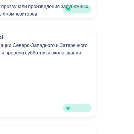
Бесплатная юридическая помощь
 прозвучали произведения зарубежных,
ных композиторов.
о концертная программа традиционных
сегда особенная и обязательно
р!
ем настроению.
ации Северо-Западного и Затеречного
 и провели субботники около здания