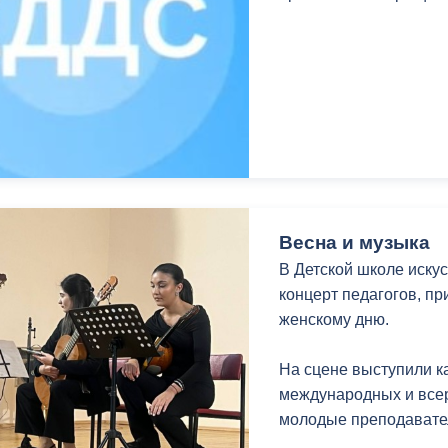
з
ия, постановления
Кадровая политика
ертиза НПА
Контактная информация
ельности органов
Списки граждан, состоящих на
амоуправления
учете в качестве нуждающихся 
улучшении жилищных условий п
г. Владикавказ
Весна и музыка
В Детской школе иску
анные
Общественное обсуждение
концерт педагогов, п
документов стратегического
женскому дню.
планирования
На сцене выступили к
 о результатах
Порядок обжалования решений 
международных и всер
действий органов местного
молодые преподавате
самоуправления