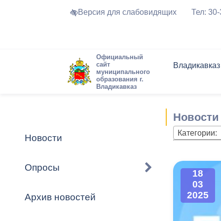
Версия для слабовидящих
Тел: 30
Официальный
сайт
Владикавказ
муниципального
образования г.
Владикавказ
Общие свед
Структура
Интернет-п
Председате
Структура
Новости
Реестры ма
Новости
Устав город
Торги и Кон
расписание
Обратная с
Комиссии
Новостная 
Актуально
Категории:
Новости
Города-поб
Программа
Противодей
Достоприме
Опросы
18
Владикавка
Формы обра
График при
03
принимаемы
2025
Архив новостей
Презентаци
рассмотрен
городского 