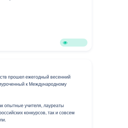
Противодействие коррупции
Градостроительная деятельность
Формирование комфортной
в
городской среды
о
Бюджет для граждан
Пространственные сведения
сств прошел ежегодный весенний
Гражданская оборона в
риуроченный к Международному
чрезвычайных ситуациях
Незаконное строительство
ак опытные учителя, лауреаты
и
Информация финансового
оссийских конкурсов, так и совсем
органа
ли.