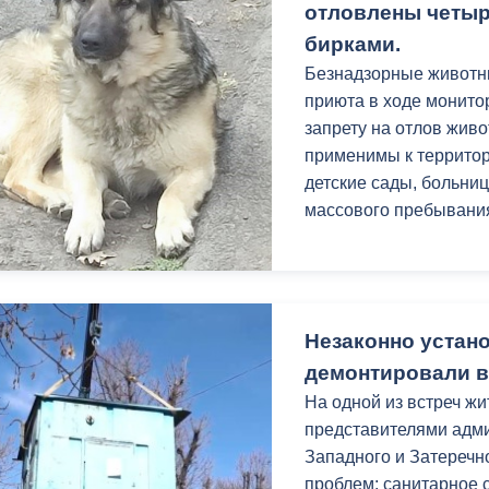
отловлены четыре
бирками.
Безнадзорные животн
приюта в ходе монито
запрету на отлов жив
применимы к территор
детские сады, больниц
массового пребывани
Незаконно устан
демонтировали в
На одной из встреч жи
представителями адми
Западного и Затеречн
проблем: санитарное 