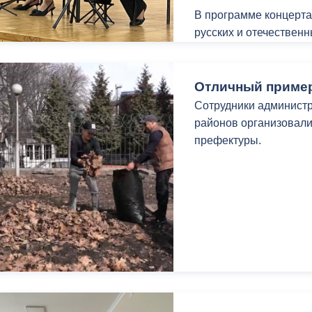
В программе концерта
русских и отечествен
ный контроль
Выборы 2026
В школе отмечают, чт
весенних концертов в
Отличный приме
соответствует весенн
Сотрудники администр
районов организовали
префектуры.