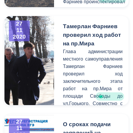
Фарниев проинспектировал
строительство городского
приюта для животных.
27
Питомник расположится на
Тамерлан Фарниев
11
окраине Правобережного
проверил ход работ
2020
района города. Вместе с
на пр.Мира
градоначальником объект
Глава администрации
строительства посетил
местного самоуправления
заместитель главы АМС -
Тамерлан Фарниев
начальник Управления по
проверил ход
строительству Заурбек
заключительного этапа
Беслекоев.
работ на пр.Мира от
площади Свободы до
ул.Горького. Совместно с
начальником управления
строительства АМС г.
27
О сроках подачи
Владикавказ Заурбеком
11
заявлений на