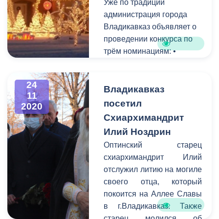
Уже по традиции
администрации местного
администрация города
самоуправления
Владикавказ объявляет о
г.Владикавказа.
проведении конкурса по
трём номинациям: •
«Лучшее новогоднее
оформление зданий
24
коммерческих структур»; •
Владикавказ
11
«Лучшее новогоднее
посетил
2020
оформление
Схиархимандрит
многоквартирного дома»;
Илий Ноздрин
• «Лучшее новогоднее
Оптинский старец
оформление частного
схиархимандрит Илий
дома». Главной целью
отслужил литию на могиле
конкурса является
своего отца, который
улучшение
покоится на Аллее Славы
художественно-
в г.Владикавказ. Также
эстетического вида города
старец молился об