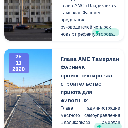
Глава АМС г.Владикавказа
Тамерлан Фарниев
представил
руководителей четырех
новых префектур города.
28
Глава АМС Тамерлан
11
Фарниев
2020
проинспектировал
строительство
приюта для
животных
Глава администрации
местного самоуправления
Владикавказа Тамерлан