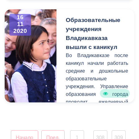
Владикавказа, а также
упокоении воинов,
создание праздничной
павших при защите
16
атмосферы в преддверии
Образовательные
столицы Осетии в годы
11
новогодних и
учреждения
2020
Великой Отечественной
рождественских
Владикавказа
войны.
праздников.
вышли с каникул
Во Владикавказе после
каникул начали работать
средние и дошкольные
образовательные
учреждения. Управление
образования города
проводит ежедневный
мониторинг
посещаемости учебных
заведений, по итогам
которого вносятся
Начало
Пред.
1
308
309