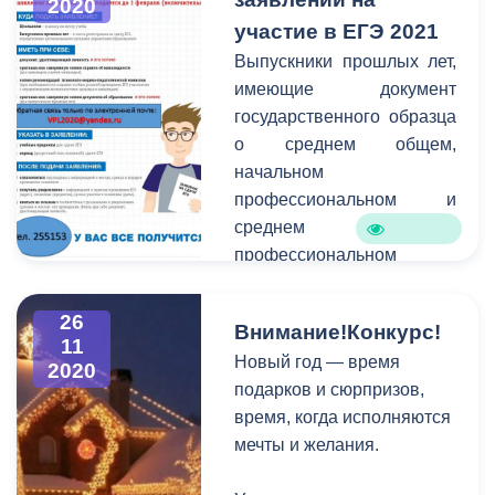
Беслекоевым и главным
2020
архитектором города
участие в ЕГЭ 2021
Асланом Караевым
Выпускники прошлых лет,
проинспектировали ход
имеющие документ
работ на этом участке.
государственного образца
о среднем общем,
начальном
профессиональном и
среднем
профессиональном
образовании, лица,
завершившие освоение
26
Внимание!Конкурс!
образовательных
11
Новый год — время
программ в иностранных
2020
подарков и сюрпризов,
образовательных
время, когда исполняются
организациях, для подачи
мечты и желания.
заявления обращаются в
Управление образования