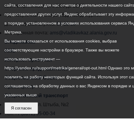
сайта, составления для нас отчетов о деятельности нашего сайта
администрации
звонки принимаются с 9:00 до 18:00
предоставления других услуг. Яндекс обрабатывает эту информ
местного
Круглосуточный телефон Единой дежурной
в порядке, установленном в условиях использования сервиса Ян
самоуправления
диспетчерской службы
53-19-19
Метрика.
города
Электронная почта:
ams@vladikavkaz.alania.gov.ru
Вы можете отказаться от использования cookies, выбрав
Владикавказ:
Владикавказ
соответствующие настройки в браузере. Также вы можете
АМС
использовать инструмент —
Интернет приемная
https://yandex.ru/support/metrika/general/opt-out.html Однако это 
Собрание представителей
повлиять на работу некоторых функций сайта. Используя этот са
Общественный Совет
соглашаетесь на обработку данных о вас Яндексом в порядке и 
Пресс-центр
указанных выше.
Общественный транспорт
Владикавказ, пл. Штыба, №2
Я согласен
Тел:
+7 (8672) 55-00-34
Главный редактор: Биазарти Д. К.
Свидетельство о регистрации СМИ ЭЛ № ФС 77 –