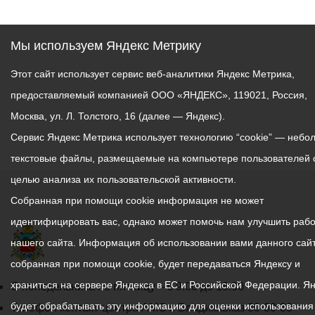
Мы используем Яндекс Метрику
Этот сайт использует сервис веб-аналитики Яндекс Метрика,
предоставляемый компанией ООО «ЯНДЕКС», 119021, Россия,
Москва, ул. Л. Толстого, 16 (далее — Яндекс).
Сервис Яндекс Метрика использует технологию “cookie” — небо
текстовые файлы, размещаемые на компьютере пользователей 
целью анализа их пользовательской активности.
Собранная при помощи cookie информация не может
идентифицировать вас, однако может помочь нам улучшить рабо
нашего сайта. Информация об использовании вами данного сайт
собранная при помощи cookie, будет передаваться Яндексу и
храниться на сервере Яндекса в ЕС и Российской Федерации. Я
График
С понедельника по пятницу – с 9.00 до 18.00
будет обрабатывать эту информацию для оценки использования
работы
Телефон контакт-центра АМС г. Владикавказ
30-30-30