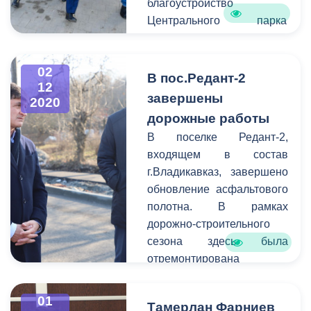
благоустройство
Центрального парка
культуры и отдыха им.
К.Л.Хетагурова. Темпы и
02
качество работ оценил
В пос.Редант-2
12
Глава Республики
завершены
2020
Северная Осетия-
дорожные работы
Алания Вячеслав
В поселке Редант-2,
Битаров. Руководителя
входящем в состав
республики сопровождали
г.Владикавказ, завершено
глава АМС г.
обновление асфальтового
Владикавказа Тамерлан
полотна. В рамках
Фарниев, представители
дорожно-строительного
профильных
сезона здесь была
подразделений и
отремонтирована
структур.
ул.Сосновая. Качество
проведенных работ
01
Тамерлан Фарниев
сегодня проверил глава