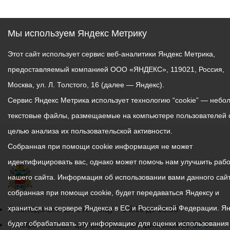
рассказами о сюжетах,
которые легли в основу
Мы используем Яндекс Метрику
живописных работ.
Этот сайт использует сервис веб-аналитики Яндекс Метрика,
предоставляемый компанией ООО «ЯНДЕКС», 119021, Россия,
Москва, ул. Л. Толстого, 16 (далее — Яндекс).
Сервис Яндекс Метрика использует технологию “cookie” — небо
текстовые файлы, размещаемые на компьютере пользователей 
целью анализа их пользовательской активности.
Собранная при помощи cookie информация не может
идентифицировать вас, однако может помочь нам улучшить рабо
нашего сайта. Информация об использовании вами данного сайт
собранная при помощи cookie, будет передаваться Яндексу и
храниться на сервере Яндекса в ЕС и Российской Федерации. Я
График
С понедельника по пятницу – с 9.00 до 18.00
будет обрабатывать эту информацию для оценки использования
работы
Телефон контакт-центра АМС г. Владикавказ
30-30-30