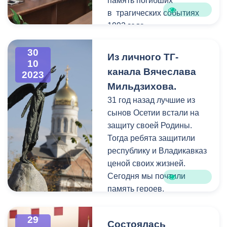
память погибших
в трагических событиях
1992 года.
Основной вопрос
30
Из личного ТГ-
10
повестки дня –
канала Вячеслава
2023
неудовлетворительное
Мильдзихова.
состояние транспортной
31 год назад лучшие из
сети в городе. Как отметил
сынов Осетии встали на
глава городской
защиту своей Родины.
администрации, нехватка
Тогда ребята защитили
водителей и другие
республику и Владикавказ
внутренние вопросы – не
ценой своих жизней.
должны сказываться на
Сегодня мы почтили
жизни горожан.
память героев.
«Провели мероприятие,
Возложение цветов
закупили автобусы, а
29
Состоялась
прошло на мемориале