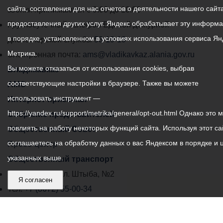
сайта, составления для нас отчетов о деятельности нашего сайта
администрации
звонки принимаются с 9:00 до 18:00
предоставления других услуг. Яндекс обрабатывает эту информ
местного
Круглосуточный телефон Единой дежурной
в порядке, установленном в условиях использования сервиса Ян
самоуправления
диспетчерской службы
53-19-19
Метрика.
города
Электронная почта:
ams@vladikavkaz.alania.gov.ru
Вы можете отказаться от использования cookies, выбрав
Владикавказ:
Владикавказ
соответствующие настройки в браузере. Также вы можете
АМС
использовать инструмент —
Интернет приемная
https://yandex.ru/support/metrika/general/opt-out.html Однако это 
Собрание представителей
повлиять на работу некоторых функций сайта. Используя этот са
Общественный Совет
соглашаетесь на обработку данных о вас Яндексом в порядке и 
Пресс-центр
указанных выше.
Общественный транспорт
Владикавказ, пл. Штыба, №2
Я согласен
Тел:
+7 (8672) 55-00-34
Главный редактор: Биазарти Д. К.
Свидетельство о регистрации СМИ ЭЛ № ФС 77 –