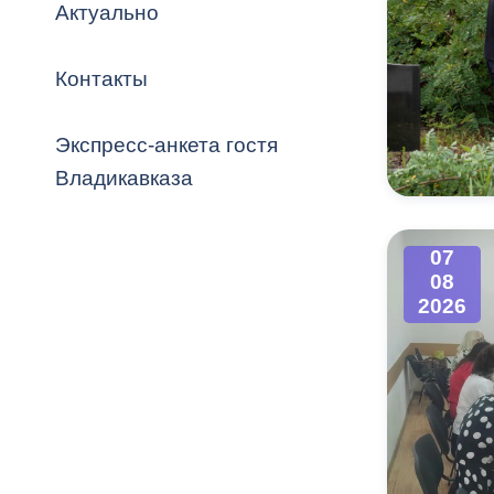
Владикавка
Актуально
Распоряжен
Контакты
ОРВ и эксп
Оценка деят
Экспресс-анкета гостя
местного с
Владикавказа
07
08
Открытые д
2026
Информация
проверок