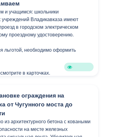
амваем
м и учащимся: школьники
 учреждений Владикавказа имеют
проезд в городском электрическом
ому проездному удостоверению.
я льготой, необходимо оформить
 смотрите в карточках.
ановке ограждения на
а от Чугунного моста до
ти
 из архитектурного бетона с коваными
зопасности на месте железных
ута сигнальная лента. Убедительная