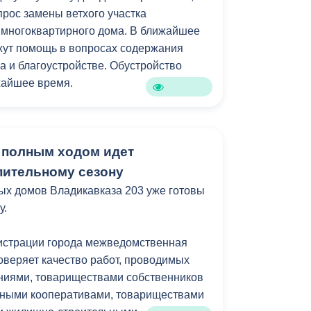
прос замены ветхого участка
о минимизировать отставания от
 многоквартирного дома. В ближайшее
аз проверить подвальные помещения
жут помощь в вопросах содержания
димости устранить захламление.
а и благоустройстве. Обустройство
жайшее время.
ниченными возможностями здоровья
ратилась по вопросу выделения жилья,
 полным ходом идет
ром она проживает признан аварийным.
включён в общероссийский реестр
пительному сезону
ийных домов со сроком расселения до
ых домов Владикавказа 203 уже готовы
у.
ла с просьбой оказать содействие в
истрации города межведомственная
ьного отопления в квартире. Для
оверяет качество работ, проводимых
а горожанке предложено предоставить
иями, товариществами собственников
кументов.
ными кооперативами, товариществами