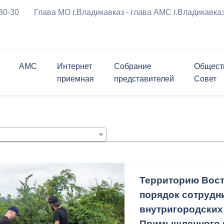
-30-30
Глава МО г.Владикавказ - глава АМС г.Владикавка
АМС
Интернет
Собрание
Общест
приемная
представителей
Совет
ения
Символика города
График приема граждан
Приветственное 
риемная
ль
ршрутов с
Проверить статус обращения
Заместители
Состав
Опросы
Открытые конкурсы
а
курсы
Мастер-план
Программы города
м движения ТС
Биография
вязь
лента
Структурные подразделения
Контакты
Контакты
Информация для граждан и
Личный блог
ратимы
Открытые данные
перевозчиков
 реформирования
ствие коррупции
Муниципальные услуги
Нормативные правовые акты
чательности
История в бронзе и камне
за
щений и заявлений,
ема граждан
Политика АМС г.Владикавказа в
Проекты правовых актов,
Территорию Вост
х АМС к
отношении обработки
внесенных в Собрание
порядок сотрудн
я Генеральный план
ию
персональных данных
представителей г.Владикавказ
внутригородских
округа город
Примышленного 