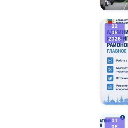
02
08
2026
01
08