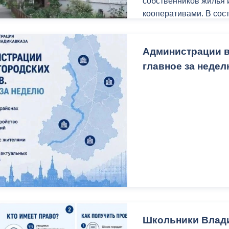
собственников жилья
Также на приеме под
кооперативами. В сос
земельного участка, 
городской администра
предпринимательской 
государственного жил
субсидии на приобрет
Администрации в
надзора и ГУП «Водок
семья» и выделения 
главное за неде
Дом № 5/4 по ул. Пуш
Все поступившие обра
«Пушкинская».
В доме заменили задв
крышу. В ближайшее в
подвального помещен
До 15 сентября 2026 
быть готовы к эксплуа
времени УК должны по
зимнему сезону.
Школьники Влади