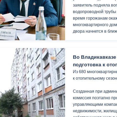
заявитель подняла во
УК было рекомендован
водопроводной трубы
графика работ, ещё р
время горожанам ока
МКД и по мере необхо
многоквартирного дом
двора начнется в бли
Мать ребенка с огра
Вероника Табекова об
Во Владикавказе
поскольку дом в кото
Выяснилось, что дом 
подготовка к ото
многоквартирных авар
Из 680 многоквартирн
декабря 2030 года.
к отопительному сезон
Ирина Потапенко приш
Созданная при админ
установке индивидуал
комиссия поэтапно пр
рассмотрения вопрос
управляющими компан
необходимый пакет до
недвижимости, жилищ