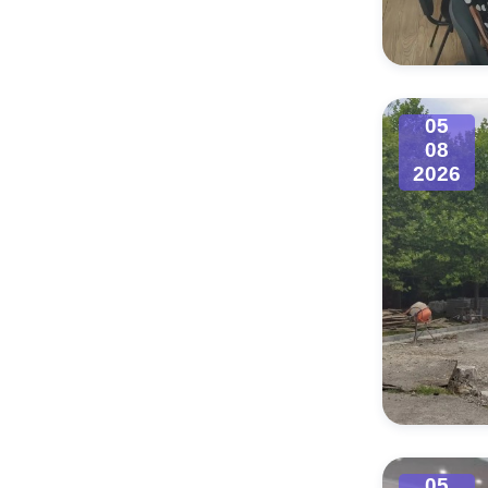
Муниципаль
05
08
2026
05