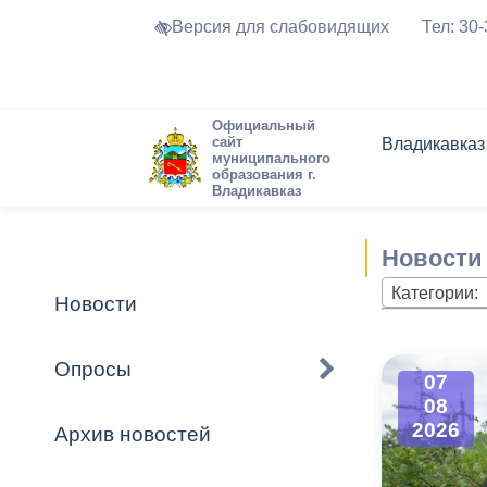
Версия для слабовидящих
Тел: 30
Официальный
сайт
Владикавказ
муниципального
образования г.
Владикавказ
Общие свед
Структура
Интернет-п
Председате
Структура
Новости
Реестры ма
Новости
Устав город
Торги и Кон
расписание
Обратная с
Комиссии
Новостная 
Актуально
Категории:
Новости
Города-поб
Программа
Противодей
Достоприме
Опросы
07
Владикавка
Формы обра
График при
08
принимаемы
2026
Архив новостей
Презентаци
рассмотрен
городского 