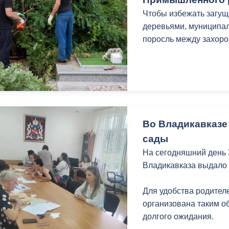
з
ия, постановления
Кадровая политика
Чтобы избежать загу
деревьями, муниципал
ертиза НПА
Контактная информация
поросль между захоро
ельности органов
Списки граждан, состоящих на
амоуправления
учете в качестве нуждающихся 
улучшении жилищных условий п
г. Владикавказ
Во Владикавказе
сады
анные
Общественное обсуждение
На сегодняшний день
документов стратегического
Владикавказа выдало 
планирования
Для удобства родите
 о результатах
Порядок обжалования решений 
организована таким о
действий органов местного
долгого ожидания.
самоуправления