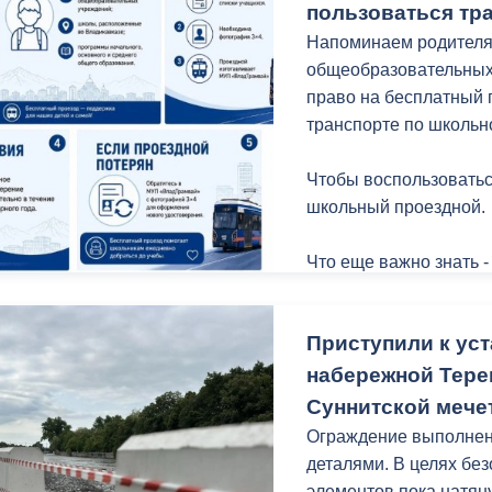
пользоваться тр
Напоминаем родителя
общеобразовательных
право на бесплатный 
транспорте по школьн
Чтобы воспользоватьс
школьный проездной.
Что еще важно знать -
Приступили к уст
набережной Терек
Суннитской мече
Ограждение выполнено
деталями. В целях бе
элементов пока натян