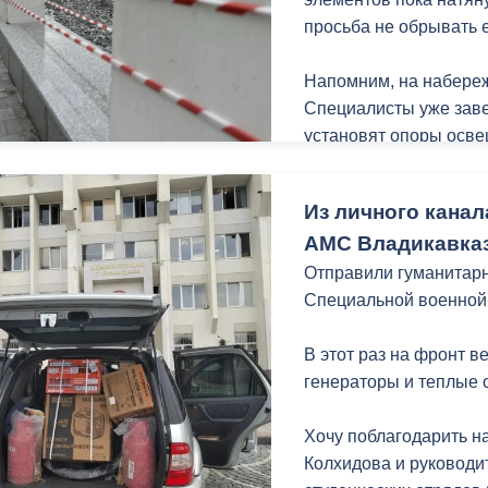
просьба не обрывать ее
Напомним, на набереж
Специалисты уже заве
установят опоры осве
порядок газонную час
едином стиле в рамка
Из личного канал
набережной Терека ка
АМС Владикавказ
Владикавказа.
Отправили гуманитарн
Специальной военной
В этот раз на фронт 
генераторы и теплые 
Хочу поблагодарить н
Колхидова и руководи