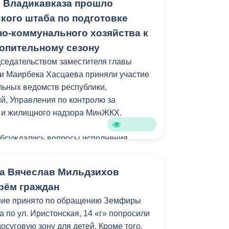
 Владикавказа прошло
кого штаба по подготовке
стройства локация станет еще одним
о-коммунального хозяйства к
рожан и гостей республики.
опительному сезону
седательством заместителя главы
амках муниципальной программы
и Маирбека Хасцаева приняли участие
зеленение» и целевых показателей
ьных ведомств республики,
уктура для жизни».
, Управления по контролю за
м и жилищного надзора МинЖКХ.
обсуждались вопросы исполнения
ний главы республики Сергея Меняйло.
а Вячеслав Мильдзихов
яющих компаний отчитались о
рём граждан
рамках подготовки к осенне-зимнему
ние принято по обращению Земфиры
его числа многоквартирных домов
 по ул. Иристонская, 14 «г» попросили
 готовы к отопительному сезону.
досуговую зону для детей. Кроме того,