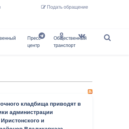
з
Подать обращение
венный
Пресс-
Общественный
центр
транспорт
История Владикавказа
Предпринимательство
слово
Обзор обращений граждан
Депутаты
Документы
Архив новостей
Транспорт онлайн
Нормативные акты
Перечень подведомственных
организаций
Регламент
Фотогалерея
Экспресс-анкета гостя
Правовые акты
Владикавказ на карте
Владикавказа
Информация ЖКХ
Контактная информация
Отбор временных перевозчиков
Почетные граждане г.
(до проведения открытого
Владикавказа
Перечень информационных
очного кладбища приводят в
конкурса, но не более чем 180
систем и реестров
ики администрации
дней)
 Иристонского и
Экономика города
районов Владикавказа