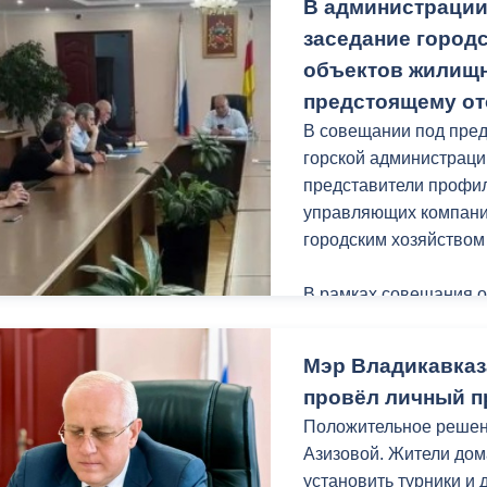
В администрации
урн.
заседание городс
Уверен, после благоу
объектов жилищн
местом притяжения го
предстоящему от
В совещании под пред
Работы проходят в р
горской администраци
«Благоустройство и о
представители профил
нацпроекта «Инфрастр
управляющих компаний
городским хозяйство
В рамках совещания 
протокольных поруче
Мэр Владикавказ
Руководители управл
провёл личный п
проводимой работе в 
Положительное реше
периоду. Так, из общ
Азизовой. Жители дома
Владикавказа 30% уже
установить турники и 