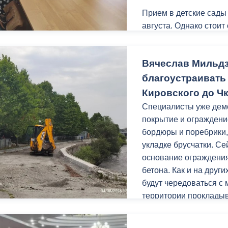
Прием в детские сады
августа. Однако стоит
ный контроль
Выборы 2026
поступления детей в 
Обращаться необходим
Вячеслав Мильд
с 10.00 до 17.00 (пере
Леонова, 4, 2 этаж, ка
благоустраивать
свидетельство о рожд
Кировского до Ч
регистрацию на терри
Специалисты уже дем
покрытие и ограждени
бордюры и поребрики,
укладке брусчатки. С
основание ограждения
бетона. Как и на друг
будут чередоваться с
территории прокладыв
Заключительным этапо