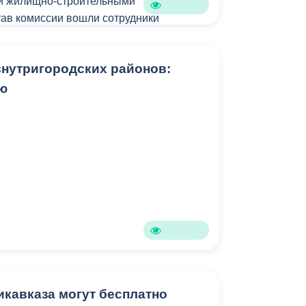
 и жилищно-строительными
нимались вопросы предоставления
тав комиссии вошли сотрудники
оказания помощи в ведении
ции, республиканской Службы
деятельности, предоставления
ищного и архитектурно-строительного
ение жилья по программе «Молодая
нутригородских районов:
анал».
материальной помощи.
лю
кинской обслуживает ТСЖ
щения взяты на контроль.
ижки и привели в порядок шатровую
ремя пройдут работы по очистке
ия.
года все многоквартирные дома должны
тации в осенне-зимний период. К этому
дписать и акты готовности к осенне-
кавказа могут бесплатно