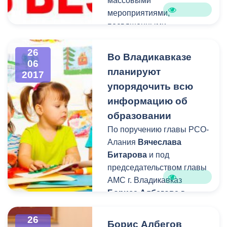
массовыми
мероприятиями,
посвященными
празднованию
Всероссийского Дня
26
Во Владикавказе
06
молодежи, будет
планируют
2017
ограничено трамвайное
упорядочить всю
движение пр пр.Мира и
информацию об
частично ограничено
движение автомобильного
образовании
транспорта по
По поручению главы РСО-
прилегающим к местам
Алания
Вячеслава
проведения праздника
Битарова
и под
улицам.
председательством главы
АМС г. Владикавказ
Бориса Албегова
в
городской мэрии прошло
совещание, главной
26
Борис Албегов