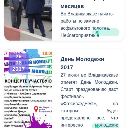
месяцев
работа по ремонту и
реставрации дорог – это и
Во Владикавказе начаты
многое другое стали
работы по замене
основными темами к
асфальтового полотна.
обсуждению.
Неблагоприятные
Особое внимание
погодные условия на
городской руководитель
протяжении долгого
26
обратил на работу по
времени не позволяли
День Молодежи
06
сбору арендной платы за
следовать составленному
2017
2017
землю.
графику ремонта и
27 июня во Владикавказе
замены дорожного
отметят День Молодежи.
полотна.
Старт празднованию даст
фестиваль
«ФæсивæдFest», на
котором будет
представлено все, что
интересно молодежи: