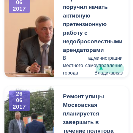
06
темой которого стала
поручил начать
2017
реализация программы
активную
повышения прозрачности
претензионную
и доступности
информации о всех
работу с
аспектах
недобросовестными
образовательного
арендаторами
процесса в столице
В администрации
Северной Осетии, в том
местного самоуправления
числе очередности в
города Владикавказ
дошкольные
прошло аппаратное
образовательные
совещание под
учреждения.
26
председательством главы
Ремонт улицы
06
АМС Бориса
Московская
2017
Албегова. Отчёт о
планируется
распределении финансов
завершить в
и деятельность
течение полутора
балансовой комиссии,