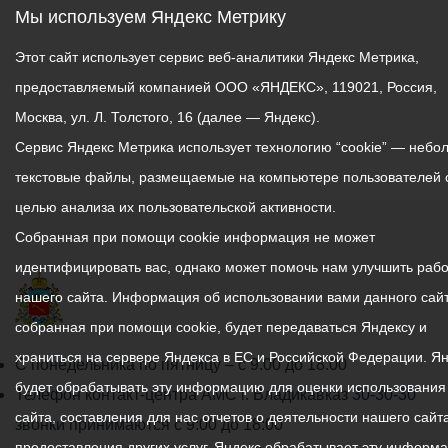
Мы используем Яндекс Метрику
Этот сайт использует сервис веб-аналитики Яндекс Метрика,
предоставляемый компанией ООО «ЯНДЕКС», 119021, Россия,
Москва, ул. Л. Толстого, 16 (далее — Яндекс).
Сервис Яндекс Метрика использует технологию “cookie” — небо
текстовые файлы, размещаемые на компьютере пользователей 
целью анализа их пользовательской активности.
Собранная при помощи cookie информация не может
идентифицировать вас, однако может помочь нам улучшить рабо
нашего сайта. Информация об использовании вами данного сайт
собранная при помощи cookie, будет передаваться Яндексу и
храниться на сервере Яндекса в ЕС и Российской Федерации. Я
График
С понедельника по пятницу – с 9.00 до 18.00
будет обрабатывать эту информацию для оценки использования
работы
Телефон контакт-центра АМС г. Владикавказ
30-30-30
сайта, составления для нас отчетов о деятельности нашего сайта
администрации
звонки принимаются с 9:00 до 18:00
предоставления других услуг. Яндекс обрабатывает эту информ