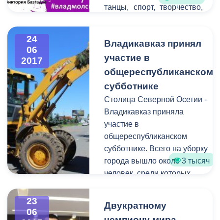
танцы, спорт, творчество,
экстрим и прочее.
Организаторами
24
Владикавказ принял
выступают Комитет
06
молодежной политики,
участие в
2017
физической культуры и
общереспубликанском
спорта АМС г.
субботнике
Владикавказ,
Столица Северной Осетии -
Молодежный парламент
Владикавказ приняла
РСО-Алания, Комитет по
участие в
делам молодежи РСО-
общереспубликанском
Алания, Агентство по
субботнике. Всего на уборку
организации мероприятий
города вышло около 3 тысяч
«Bond event».
человек, среди которых
представители
Правительства и Парламента
23
Двукратному
РСО-Алания, администрации
06
чемпиону мира