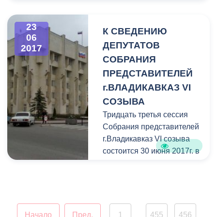
23
К СВЕДЕНИЮ
06
ДЕПУТАТОВ
2017
СОБРАНИЯ
ПРЕДСТАВИТЕЛЕЙ
г.ВЛАДИКАВКАЗ VI
СОЗЫВА
Тридцать третья сессия
Собрания представителей
г.Владикавказ VI созыва
состоится 30 июня 2017г. в
15.00 часов в здание АМС
г.Владикавказа и
Собрания представителей
г.Владикавказ (пл. Штыба,
2).
Начало
Пред.
1
455
456