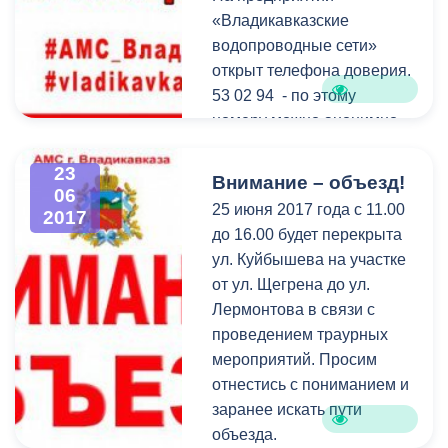
кикбоксингу Тимуру
«Владикавказские
Айлярову документы на
водопроводные сети»
двухкомнатную квартиру и
открыт телефона доверия.
почетную грамоту от
53 02 94 - по этому
имени главы
номеру можно анонимно
администрации
оставить информацию о
незаконных подключениях
23
Внимание – объезд!
06
к системе магистрального
25 июня 2017 года с 11.00
2017
водопровода и
до 16.00 будет перекрыта
незаконном
ул. Куйбышева на участке
использовании водных
от ул. Щегрена до ул.
ресурсов.
Лермонтова в связи с
проведением траурных
мероприятий. Просим
отнестись с пониманием и
заранее искать пути
объезда.