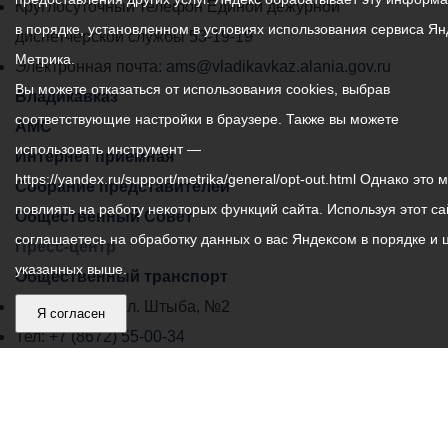
местного
Круглосуточный телефон Единой дежурной
в порядке, установленном в условиях использования сервиса Ян
самоуправления
диспетчерской службы
53-19-19
Метрика.
города
Электронная почта:
ams@vladikavkaz.alania.gov.ru
Вы можете отказаться от использования cookies, выбрав
Владикавказ:
Владикавказ
соответствующие настройки в браузере. Также вы можете
АМС
использовать инструмент —
Интернет приемная
https://yandex.ru/support/metrika/general/opt-out.html Однако это 
Собрание представителей
повлиять на работу некоторых функций сайта. Используя этот са
Общественный Совет
соглашаетесь на обработку данных о вас Яндексом в порядке и 
Пресс-центр
указанных выше.
Общественный транспорт
Владикавказ, пл. Штыба, №2
Я согласен
Тел:
+7 (8672) 55-00-34
Главный редактор: Биазарти Д. К.
Свидетельство о регистрации СМИ ЭЛ № ФС 77 –
75258 от 07.03.2019 выданное Федеральной Службой