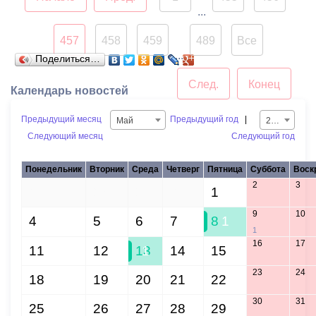
...
457
458
459
489
Все
...
Поделиться…
След.
Конец
Календарь новостей
Предыдущий месяц
Предыдущий год
|
Май
2020
Следующий месяц
Следующий год
Понедельник
Вторник
Среда
Четверг
Пятница
Суббота
Воск
2
3
27
28
29
30
1
9
10
4
5
6
7
8
1
1
16
17
11
12
13
1
14
15
23
24
18
19
20
21
22
30
31
25
26
27
28
29