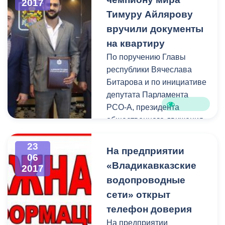
2017
местного самоуправления,
Тимуру Айлярову
Префектур, религиозных
конфессий, общественных
вручили документы
организаций.
на квартиру
По поручению Главы
республики Вячеслава
Битарова и по инициативе
депутата Парламента
РСО-А, президента
общественного движения
«За здоровье нации»
Арсена Фадзаева Глава
23
На предприятии
06
АМС Владикавказа Борис
«Владикавказские
2017
Албегов в торжественной
водопроводные
обстановке вручил
сети» открыт
двукратному чемпиону
мира, чемпиону Европы
телефон доверия
среди профессионалов по
На предприятии