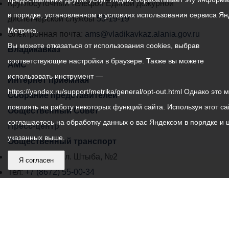
местного
Круглосуточный телефон Единой дежурной
в порядке, установленном в условиях использования сервиса Ян
самоуправления
диспетчерской службы
53-19-19
Метрика.
города
Электронная почта:
ams@vladikavkaz.alania.gov.ru
Вы можете отказаться от использования cookies, выбрав
Владикавказ:
Владикавказ
соответствующие настройки в браузере. Также вы можете
АМС
использовать инструмент —
Интернет приемная
https://yandex.ru/support/metrika/general/opt-out.html Однако это 
Собрание представителей
повлиять на работу некоторых функций сайта. Используя этот са
Общественный Совет
соглашаетесь на обработку данных о вас Яндексом в порядке и 
Пресс-центр
указанных выше.
Общественный транспорт
Владикавказ, пл. Штыба, №2
Я согласен
Тел:
+7 (8672) 55-00-34
Главный редактор: Биазарти Д. К.
Свидетельство о регистрации СМИ ЭЛ № ФС 77 –
75258 от 07.03.2019 выданное Федеральной Службой