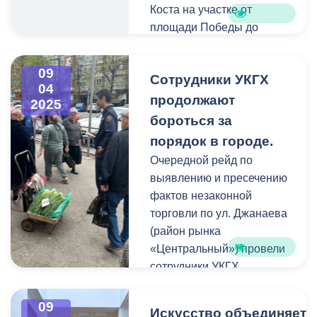
Коста на участке от
площади Победы до
улицы Генерала Плиева
возвращается в обычный
09
Сотрудники УКГХ
режим. Это стало
04
возможным благодаря
продолжают
2025
успешному
бороться за
восстановлению кабеля,
порядок в городе.
обеспечивающего
Очередной рейд по
питание подстанции № 15.
выявлению и пресечению
фактов незаконной
Спасибо за ваше
торговли по ул. Джанаева
терпение и понимание!
(район рынка
Приятных поездок!
«Центральный») провели
сотрудники УКГХ
Иристонского района. Как
поясняют в УКГХ,
09
Искусство объединяет