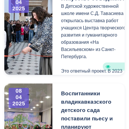
торговля в неположенном
04
В Детской художественной
2025
месте ведется в
школе имени С.Д. Тавасиева
нарушении действующего
открылась выставка работ
законодательства, а
учащихся Центра творческого
продукты, которыми
развития и гуманитарного
торгуют вне рынка, не
образования «На
проходят проверку и могут
Васильевском» из Санкт-
быть некачественными.
Петербурга.
Важно! Сотрудники УКГХ
не изымают и не увозят
Это ответный проект. В 2023
товар. Его только убирают
году в Санкт-Петербурге с
с тротуара или с проезжей
успехом прошла выставка
части.
08
Владикавказской детской
Воспитанники
04
художественной школы
владикавказского
2025
«Давным-давно у солнца были
Напомним, что жителям
детского сада
дети...».
ближайших сел,
поставили пьесу и
торгующим продуктами со
планируют
Открывая вернисаж,