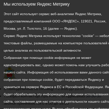
Мы используем Яндекс Метрику
Этот сайт использует сервис веб-аналитики Яндекс Метрика,
предоставляемый компанией ООО «ЯНДЕКС», 119021, Россия,
Москва, ул. Л. Толстого, 16 (далее — Яндекс).
Сервис Яндекс Метрика использует технологию “cookie” — небо
текстовые файлы, размещаемые на компьютере пользователей 
целью анализа их пользовательской активности.
Собранная при помощи cookie информация не может
идентифицировать вас, однако может помочь нам улучшить рабо
нашего сайта. Информация об использовании вами данного сайт
собранная при помощи cookie, будет передаваться Яндексу и
храниться на сервере Яндекса в ЕС и Российской Федерации. Я
График
С понедельника по пятницу – с 9.00 до 18.00
будет обрабатывать эту информацию для оценки использования
работы
Телефон контакт-центра АМС г. Владикавказ
30-30-30
сайта, составления для нас отчетов о деятельности нашего сайта
администрации
звонки принимаются с 9:00 до 18:00
предоставления других услуг. Яндекс обрабатывает эту информ