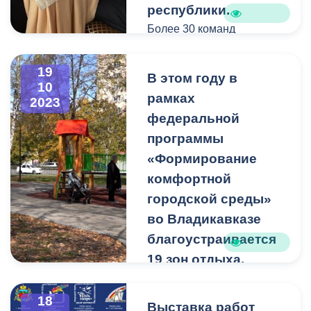
республики.
Более 30 команд
старшеклассников
городских школ
19
В этом году в
соревновались в знаниях
10
рамках
и смекалке.
2023
федеральной
программы
«Формирование
комфортной
городской среды»
во Владикавказе
благоустраивается
19 зон отдыха.
По словам специалистов
работы в 15 зонах
18
Выставка работ