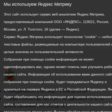
нарушения правил
Мы используем Яндекс Метрику
перевозки пассажиров и
Нина Габараева и Марина
норм вместимости. На
Этот сайт использует сервис веб-аналитики Яндекс Метрика,
Перепилицина проживают
большей части ТС
в домах по улице
предоставляемый компанией ООО «ЯНДЕКС», 119021, Россия,
выявлено несоблюдение
Металлургов, 7 и 9. По
Москва, ул. Л. Толстого, 16 (далее — Яндекс).
требований по
заключениям
Сервис Яндекс Метрика использует технологию “cookie” — небо
доступности для
Роспотребнодзора дома
инвалидов.
текстовые файлы, размещаемые на компьютере пользователей 
охвачены грибком, в
целью анализа их пользовательской активности.
квартирах 100%
❗️На установленных в
влажность.
Собранная при помощи cookie информация не может
результате мониторинга
Однако, как рассказал
идентифицировать вас, однако может помочь нам улучшить рабо
маршрутах, где
заместитель главы АМС
нашего сайта. Информация об использовании вами данного сайт
количество транспортных
города Игорь Шаталов,
средств не соответствует
собранная при помощи cookie, будет передаваться Яндексу и
дома по данным адресам
заявленному, будут
храниться на сервере Яндекса в ЕС и Российской Федерации. Я
не получили статус
График
С понедельника по пятницу – с 9.00 до 18.00
прорабатываться
аварийных, в связи чем их
будет обрабатывать эту информацию для оценки использования
работы
Телефон контакт-центра АМС г. Владикавказ
30-30-30
параллельные маршруты.
жильцы не попадают под
сайта, составления для нас отчетов о деятельности нашего сайта
администрации
звонки принимаются с 9:00 до 18:00
программу переселения.
предоставления других услуг. Яндекс обрабатывает эту информ