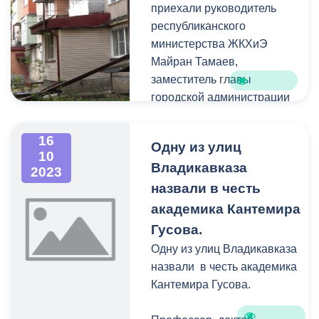
выставочном зале
приехали руководитель
Охотинского центра
республиканского
эстетического воспитания
министерства ЖКХиЭ
Санкт-Петербурга.
Майран Тамаев,
Экспозиция «Прогулка по
заместитель главы
Владикавказу» собрала
городской администрации
лучшие работы учеников
Игорь Шаталов и
старейшей
руководители
16
Одну из улиц
художественной школы
профильных структурных
10
страны. Вернисажу
Владикавказа
подразделений.
2023
предшествовало
назвали в честь
подписание соглашения о
академика Кантемира
сотрудничестве между
Гусова.
детской художественной
Одну из улиц Владикавказа
школой им. Тавасиева и
назвали в честь академика
детской школой искусств
Кантемира Гусова.
«Охотинский центр
эстетического