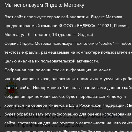
«В первую очередь
Мы используем Яндекс Метрику
резиновые берега», так
посадите их на БАМе, в
как из воды достали
Этот сайт использует сервис веб-аналитики Яндекс Метрика,
«Новом городе и на
большое количество шин.
Водной станции». Также
предоставляемый компанией ООО «ЯНДЕКС», 119021, Россия,
Экоактивисты региона с
дайте возможность
тех пор часто выходили на
Москва, ул. Л. Толстого, 16 (далее — Яндекс).
горожанам самим решить
берега, чтобы сделать
Сервис Яндекс Метрика использует технологию “cookie” — небо
где они хотят высадить
свою реку такой же
текстовые файлы, размещаемые на компьютере пользователей 
зеленые насаждения», -
чистой, какой она была
целью анализа их пользовательской активности.
отметил глава АМС г.
раньше. Всего с 2019 года
Владикавказа Вячеслав
Собранная при помощи cookie информация не может
в Республике прошло 383
Мильдзихов.
уборки в рамках акции, на
идентифицировать вас, однако может помочь нам улучшить рабо
которые выходили 613
нашего сайта. Информация об использовании вами данного сайт
Во исполнение поручения
000 человек и убрали 3160
собранная при помощи cookie, будет передаваться Яндексу и
Главы РСО-А Сергея
км и 57 000 м3 мусора.
храниться на сервере Яндекса в ЕС и Российской Федерации. Я
Меняйло, в ближайшее
График
С понедельника по пятницу – с 9.00 до 18.00
время администрация
будет обрабатывать эту информацию для оценки использования
«Я действительно вижу,
работы
Телефон контакт-центра АМС г. Владикавказ
30-30-30
города проведет
что на берегах Терека
сайта, составления для нас отчетов о деятельности нашего сайта
администрации
звонки принимаются с 9:00 до 18:00
инвентаризацию и
стало меньше мусора. А
предоставления других услуг. Яндекс обрабатывает эту информ