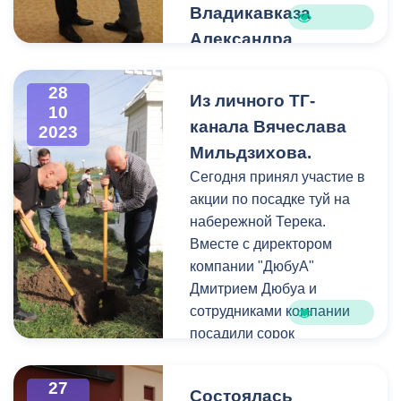
Владикавказа
Александра
Пациорина.
Состоялась пятьдесят
28
Из личного ТГ-
10
первая экстренная сессия
канала Вячеслава
2023
Собрания представителей
Мильдзихова.
г. Владикавказа под
Сегодня принял участие в
председательством главы
акции по посадке туй на
МО г. Владикавказа
набережной Терека.
Александра Пациорина.
Вместе с директором
компании "ДюбуА"
В сессии принял участие
Дмитрием Дюбуа и
глава АМС г.
сотрудниками компании
Владикавказа Вячеслав
посадили сорок
Мильдзихов.
прекрасных вечнозелёных
деревьев. К акции
Перед началом заседания
27
Состоялась
присоединился и министр