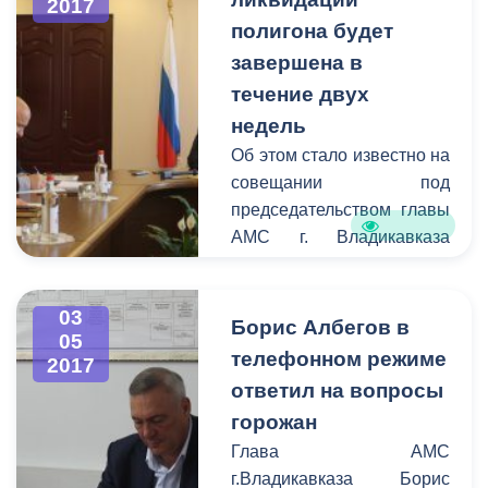
2017
семей.
полигона будет
Строительство объекта
началось в 2015 году в
завершена в
рамках федеральной
течение двух
целевой программы по
недель
переселению граждан из
Об этом стало известно на
ветхого жилья за счет
совещании под
средств Фонда
председательством главы
содействия
АМС г. Владикавказа
реформированию ЖКХ
Бориса Албегова.
РФ, республиканского и
Накануне сообщалось, что
муниципального
03
в столице Северной
Борис Албегов в
бюджетов. Возведена
05
Осетии началась работа
телефонном режиме
новостройка компанией
2017
по ликвидации городского
ООО «Строй-Альянс».
ответил на вопросы
полигона. На данный
горожан
момент проводится
Глава АМС
обвалка существующего
г.Владикавказа Борис
накопленного мусора,