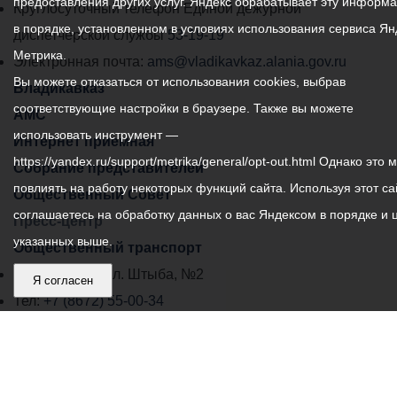
предоставления других услуг. Яндекс обрабатывает эту информ
местного
Круглосуточный телефон Единой дежурной
в порядке, установленном в условиях использования сервиса Ян
самоуправления
диспетчерской службы
53-19-19
Метрика.
города
Электронная почта:
ams@vladikavkaz.alania.gov.ru
Вы можете отказаться от использования cookies, выбрав
Владикавказ:
Владикавказ
соответствующие настройки в браузере. Также вы можете
АМС
использовать инструмент —
Интернет приемная
https://yandex.ru/support/metrika/general/opt-out.html Однако это 
Собрание представителей
повлиять на работу некоторых функций сайта. Используя этот са
Общественный Совет
соглашаетесь на обработку данных о вас Яндексом в порядке и 
Пресс-центр
указанных выше.
Общественный транспорт
Владикавказ, пл. Штыба, №2
Я согласен
Тел:
+7 (8672) 55-00-34
Главный редактор: Биазарти Д. К.
Свидетельство о регистрации СМИ ЭЛ № ФС 77 –
75258 от 07.03.2019 выданное Федеральной Службой