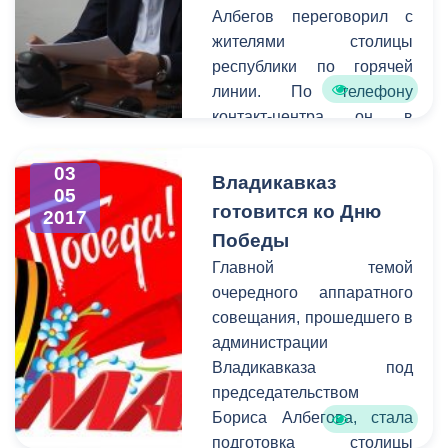
Албегов переговорил с
которая будет завершена
жителями столицы
в течение двух недель.
республики по горячей
Кроме того, будет
линии. По телефону
установлена специальная
контакт-центра он в
дренажная система
течение часа отвечал на
очищения, которая
вопросы горожан,
позволит ликвидировать
03
Владикавказ
обратившихся в
05
все экологические
готовится ко Дню
2017
администрацию
последствия.
Победы
гВладикавказа.
Градоначальник подробно
Главной темой
рассмотрел поступившие
очередного аппаратного
обращения, а также
совещания, прошедшего в
поинтересовался у
администрации
собеседников о качестве
Владикавказа под
предоставляемых услуг и
председательством
оперативности
Бориса Албегова, стала
исполнения поручений.
подготовка столицы