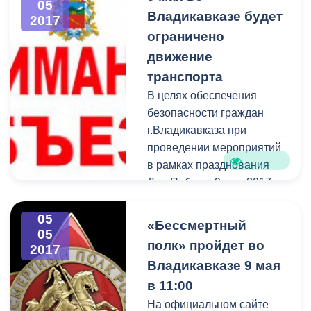
05
направлениям:
Владикавказе будет
2017
- музыкальное творчество;
ограничено
- изобразительное
движение
искусство;
транспорта
- хореография.
В целях обеспечения
безопасности граждан
г.Владикавказа при
проведении мероприятий
в рамках празднования
Дня Победы 9 мая 2017
00
30
года с 06
до 22
часов
05
автомобильное движение
«Бессмертный
05
будет ограничено на
полк» пройдет во
2017
следующих улицах:
Владикавказе 9 мая
в 11:00
На официальном сайте