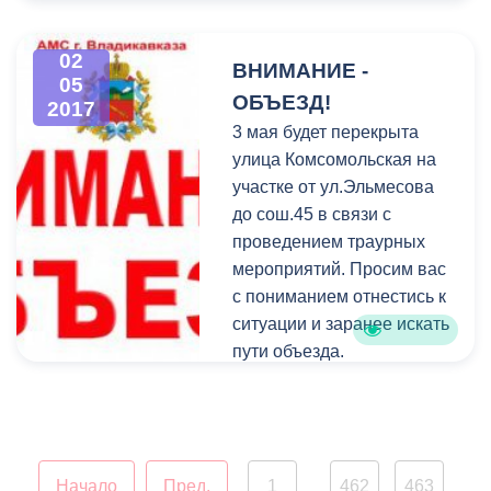
Северной Осетии-Алании
к празднованию Дня
02
ВНИМАНИЕ -
Победы.
05
ОБЪЕЗД!
2017
3 мая будет перекрыта
улица Комсомольская на
участке от ул.Эльмесова
до сош.45 в связи с
проведением траурных
мероприятий. Просим вас
с пониманием отнестись к
ситуации и заранее искать
пути объезда.
Начало
Пред.
1
462
463