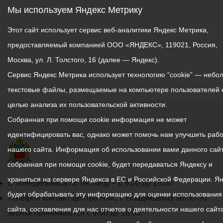
Мы используем Яндекс Метрику
Этот сайт использует сервис веб-аналитики Яндекс Метрика,
предоставляемый компанией ООО «ЯНДЕКС», 119021, Россия,
Москва, ул. Л. Толстого, 16 (далее — Яндекс).
Сервис Яндекс Метрика использует технологию “cookie” — небо
текстовые файлы, размещаемые на компьютере пользователей 
целью анализа их пользовательской активности.
Собранная при помощи cookie информация не может
идентифицировать вас, однако может помочь нам улучшить рабо
нашего сайта. Информация об использовании вами данного сайт
собранная при помощи cookie, будет передаваться Яндексу и
храниться на сервере Яндекса в ЕС и Российской Федерации. Я
График
С понедельника по пятницу – с 9.00 до 18.00
будет обрабатывать эту информацию для оценки использования
работы
Телефон контакт-центра АМС г. Владикавказ
30-30-30
сайта, составления для нас отчетов о деятельности нашего сайта
администрации
звонки принимаются с 9:00 до 18:00