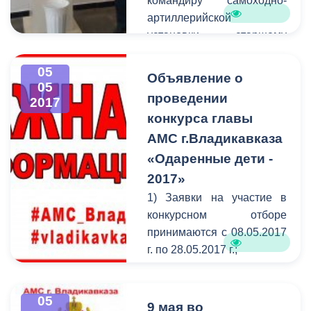
командиру самоходно-
артиллерийской
установки, старшему
сержанту Александру
Николаевичу Кибизову. В
05
Объявление о
05
честь этого события в
проведении
2017
фойе учреждения был
конкурса главы
проведен торжественный
АМС г.Владикавказа
митинг. Мероприятие
посетили ветераны
«Одаренные дети -
Великой Отечественной
2017»
войны, представители
1) Заявки на участие в
«Стыр Ныхас», органов
конкурсном отборе
власти, общественных
принимаются с 08.05.2017
организаций.
г. по 28.05.2017 г.;
2) Поощрения
распределяются по
05
следующим
9 мая во