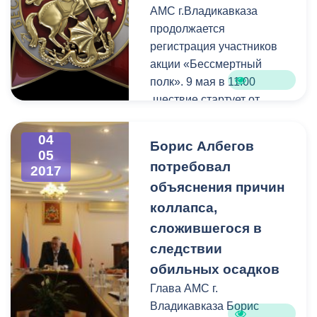
АМС г.Владикавказа
продолжается
регистрация участников
акции «Бессмертный
полк». 9 мая в 11:00
шествие стартует от
площади Штыба. На
данный момент о своем
04
Борис Албегов
участии заявили порядка
05
потребовал
2017
7000 человек.
объяснения причин
коллапса,
сложившегося в
следствии
обильных осадков
Глава АМС г.
Владикавказа Борис