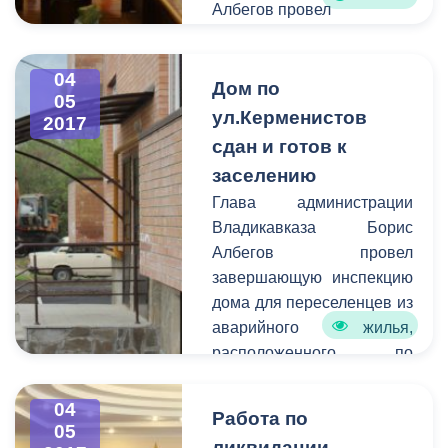
Албегов провел
экстренное совещание с
Министром ЖКХ и
04
энергетики республики
Дом по
05
Альбертом Сокуровым,
ул.Керменистов
2017
руководителем
сдан и готов к
Управления
заселению
Росприроднадзора по
Глава администрации
РСО-Алания Виталием
Владикавказа Борис
Кокоевым, сотрудниками
Албегов провел
комитета ЖКХ города.
завершающую инспекцию
дома для переселенцев из
аварийного жилья,
расположенного по
ул.Керменистов. В самое
ближайшее время сюда
04
Работа по
смогут заселиться 39
05
ликвидации