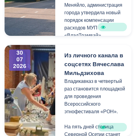
Меняйло, администрация
преобразования
Колхидова и руководителя
города утвердила новый
набережной Терека как
Северо-Осетинского
порядок компенсации
главной прогулочной зоны
отделения студенческих
расходов МУП
Владикавказа.
отрядов Олега Габараева
«ВладТрамвай».
и всех неравнодушных
жителей города за
Чтобы получить школьный
активное участие в сборе
30
Из личного канала в
проездной, необходимо
07
гуманитарной помощи для
соцсетях Вячеслава
2026
сдать фотографию 3×4 в
бойцов.
Мильдзихова
администрацию своей
школы. Проездной будет
Владикавказ в четвертый
Мой канал в Макс.
действовать до конца
раз становится площадкой
календарного года.
для проведения
Пользоваться проездным
Всероссийского
удостоверением может
этнофестиваля «РОН».
только ученик, на имя
которого он оформлен.
На пять дней столица
Северной Осетии станет