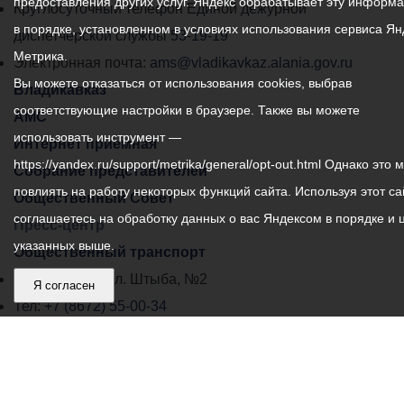
предоставления других услуг. Яндекс обрабатывает эту информ
местного
Круглосуточный телефон Единой дежурной
в порядке, установленном в условиях использования сервиса Ян
самоуправления
диспетчерской службы
53-19-19
Метрика.
города
Электронная почта:
ams@vladikavkaz.alania.gov.ru
Вы можете отказаться от использования cookies, выбрав
Владикавказ:
Владикавказ
соответствующие настройки в браузере. Также вы можете
АМС
использовать инструмент —
Интернет приемная
https://yandex.ru/support/metrika/general/opt-out.html Однако это 
Собрание представителей
повлиять на работу некоторых функций сайта. Используя этот са
Общественный Совет
соглашаетесь на обработку данных о вас Яндексом в порядке и 
Пресс-центр
указанных выше.
Общественный транспорт
Владикавказ, пл. Штыба, №2
Я согласен
Тел:
+7 (8672) 55-00-34
Главный редактор: Биазарти Д. К.
Свидетельство о регистрации СМИ ЭЛ № ФС 77 –
75258 от 07.03.2019 выданное Федеральной Службой