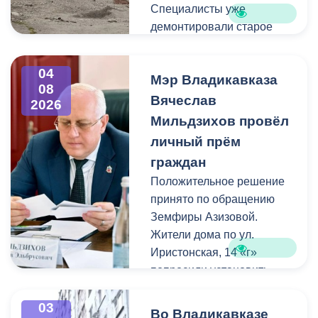
Специалисты уже
демонтировали старое
асфальтовое покрытие и
ограждение реки. Сейчас
04
Мэр Владикавказа
рабочие устанавливают
08
бордюры и поребрики,
Вячеслав
2026
готовят основания
Мильдзихов провёл
будущих дорожек к
личный прём
укладке брусчатки. Сейчас
граждан
специалисты
Положительное решение
обустраивают основание
принято по обращению
ограждения. Парапет
Земфиры Азизовой.
выполнен из
Жители дома по ул.
архитектурного бетона.
Иристонская, 14 «г»
Как и на других участках
попросили установить
набережной, бетонные
турники и досуговую зону
блоки будут чередоваться
для детей. Кроме того,
03
с металлическими
Во Владикавказе