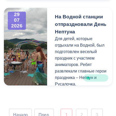
Напомним, ранее,
центром притяжения для
администрация
всех, кто любит и ценит
29
На Водной станции
Владикавказа обещала,
богатейшее культурное
07
отпраздновали День
что льгота сохранится и
наследие нашей великой
2026
будет предоставляться в
России.
Нептуна
рамках нового
Для детей, которые
нормативного порядка.
отдыхали на Водной, был
Изменения были связаны
подготовлен веселый
с тем, что в начале 2026
праздник с участием
года полномочия по
аниматоров. Ребят
организации
развлекали главные герои
пассажирских перевозок
праздника – Нептун и
перешли в
Русалочка.
республиканский Комитет
по транспорту.
Как отметил заведующий
Водной станцией Георгий
Цгоев, празднование Дня
Начало
Пред.
1
2
3