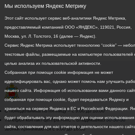
Мы используем Яндекс Метрику
Этот сайт использует сервис веб-аналитики Яндекс Метрика,
предоставляемый компанией ООО «ЯНДЕКС», 119021, Россия,
Москва, ул. Л. Толстого, 16 (далее — Яндекс).
Сервис Яндекс Метрика использует технологию “cookie” — небо
текстовые файлы, размещаемые на компьютере пользователей 
целью анализа их пользовательской активности.
Собранная при помощи cookie информация не может
идентифицировать вас, однако может помочь нам улучшить рабо
нашего сайта. Информация об использовании вами данного сайт
собранная при помощи cookie, будет передаваться Яндексу и
храниться на сервере Яндекса в ЕС и Российской Федерации. Я
График
С понедельника по пятницу – с 9.00 до 18.00
будет обрабатывать эту информацию для оценки использования
работы
Телефон контакт-центра АМС г. Владикавказ
30-30-30
сайта, составления для нас отчетов о деятельности нашего сайта
администрации
звонки принимаются с 9:00 до 18:00