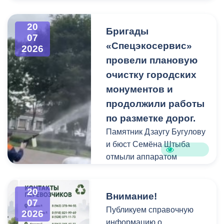
В период уборки мест
захоронений посетители
20
Бригады
нередко складируют
07
«Спецэкосервис»
2026
растительные и другие
провели плановую
отходы на смежных
площадках и вдоль
очистку городских
проездов, что затрудняет
монументов и
работу
продолжили работы
специализированной
по разметке дорог.
техники.
Памятник Дзаугу Бугулову
и бюст Семёна Штыба
отмыли аппаратом
высокого давления и
специальными моющими
20
средствами. Такой подход
Внимание!
07
позволяет эффективно
Публикуем справочную
2026
смыть накопившуюся
информацию о