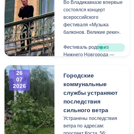
Во Владикавказе впервые
Комсомольская.
состоялся концерт
всероссийского
фестиваля «Музыка
балконов. Великие реки».
Фестиваль родом из
Нижнего Новгорода —
города, где в 2023 году
впервые прошли
26
Городские
концерты на балконах
07
коммунальные
исторических зданий.
2026
Проект быстро стал
службы устраняют
культурной визитной
последствия
карточкой региона, а
сильного ветра
сегодня его география
Устранены последствия
расширяется, объединяя
ветра по адресам:
разные города России.
проспект Коста, 56;