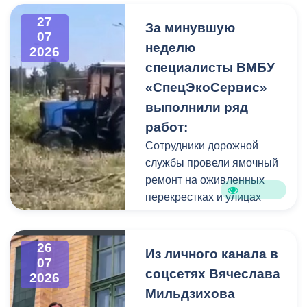
высокого давления.
27
Фигуру всадника и
За минувшую
07
постамент отмыли от
неделю
2026
накопившейся пыли.
специалисты ВМБУ
«СпецЭкоСервис»
Одновременно
выполнили ряд
коммунальщики привели в
работ:
порядок и прилегающую
территорию, полностью
Сотрудники дорожной
очистив площадь вокруг
службы провели ямочный
памятника.
ремонт на оживленных
перекрестках и улицах
города. В частности, на
Архонском круге, по
26
улицам Весенняя,
Из личного канала в
07
Кырджалийская,
соцсетях Вячеслава
2026
Первомайская,
Мильдзихова
Барбашова,