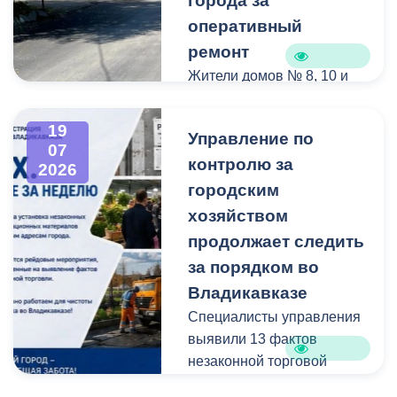
города за
оперативный
ремонт
Жители домов № 8, 10 и
12 по улице Иристонской
обратились в
19
Управление по
администрацию
07
контролю за
Владикавказа с просьбой
2026
привести в порядок
городским
межквартальный проезд.
хозяйством
Работы выполнены:
продолжает следить
наиболее разрушенный
за порядком во
участок полностью
Владикавказе
заасфальтирован, на
Специалисты управления
остальных проведен
выявили 13 фактов
ямочный ремонт.
незаконной торговой
деятельности
В адрес главы МО – АМС