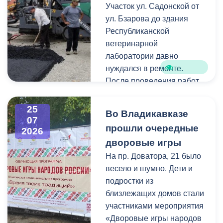
Как отметил председатель
Участок ул. Садонской от
небольшие ветки.
правления организации
ул. Бзарова до здания
«Российские студенческие
Республиканской
отряды» Олег Габараев,
ветеринарной
генераторы бойцам
лаборатории давно
необходимы для
нуждался в ремонте.
бесперебойной работы
После проведения работ
техники.
по замене инженерных
коммуникаций состояние
25
Во Владикавказе
«На этом наша помощь не
дорожного покрытия
07
прошли очередные
2026
заканчивается, мы и
значительно ухудшилось,
дворовые игры
дальше будем помогать
поэтому было принято
нашим ребятам», - сказал
решение о его
На пр. Доватора, 21 было
Олег Габараев.
комплексном обновлении.
весело и шумно. Дети и
подростки из
Отметим, администрация
Ранее на этом участке
близлежащих домов стали
Владикавказа регулярно
отсутствовали тротуары.
участниками мероприятия
отправляет на передовую
В рамках ремонта здесь
«Дворовые игры народов