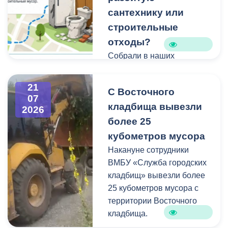
сантехнику или
строительные
отходы?
Собрали в наших
карточках всю полезную
информацию про места и
21
С Восточного
способы утилизации
07
кладбища вывезли
крупногабаритного и
2026
строительного мусора.
более 25
кубометров мусора
Накануне сотрудники
ВМБУ «Служба городских
кладбищ» вывезли более
25 кубометров мусора с
территории Восточного
кладбища.