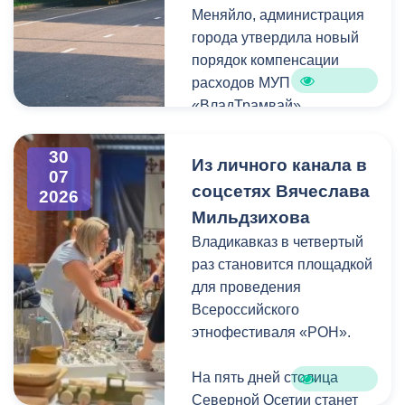
Меняйло, администрация
преобразования
Колхидова и руководителя
города утвердила новый
набережной Терека как
Северо-Осетинского
порядок компенсации
главной прогулочной зоны
отделения студенческих
расходов МУП
Владикавказа.
отрядов Олега Габараева
«ВладТрамвай».
и всех неравнодушных
жителей города за
Чтобы получить школьный
активное участие в сборе
30
Из личного канала в
проездной, необходимо
07
гуманитарной помощи для
соцсетях Вячеслава
2026
сдать фотографию 3×4 в
бойцов.
Мильдзихова
администрацию своей
школы. Проездной будет
Владикавказ в четвертый
Мой канал в Макс.
действовать до конца
раз становится площадкой
календарного года.
для проведения
Пользоваться проездным
Всероссийского
удостоверением может
этнофестиваля «РОН».
только ученик, на имя
которого он оформлен.
На пять дней столица
Северной Осетии станет