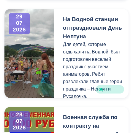
Напомним, ранее,
центром притяжения для
администрация
всех, кто любит и ценит
29
На Водной станции
Владикавказа обещала,
богатейшее культурное
07
отпраздновали День
что льгота сохранится и
наследие нашей великой
2026
будет предоставляться в
России.
Нептуна
рамках нового
Для детей, которые
нормативного порядка.
отдыхали на Водной, был
Изменения были связаны
подготовлен веселый
с тем, что в начале 2026
праздник с участием
года полномочия по
аниматоров. Ребят
организации
развлекали главные герои
пассажирских перевозок
праздника – Нептун и
перешли в
Русалочка.
республиканский Комитет
по транспорту.
Как отметил заведующий
28
Военная служба по
Водной станцией Георгий
07
контракту на
Цгоев, празднование Дня
2026