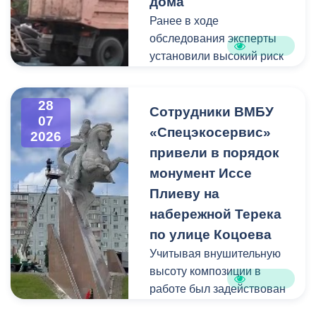
дома
Ранее в ходе
Пункт отбора на военную
обследования эксперты
службу по контракту г.
установили высокий риск
Владикавказ, ул. Титова,
обрушения конструкции
д. 5.
площадью 362
28
квадратных метра и весом
Сотрудники ВМБУ
07
около 53 тонн.
«Спецэкосервис»
2026
привели в порядок
Для предотвращения
монумент Иссе
возможной чрезвычайной
Плиеву на
ситуации Комиссия по
набережной Терека
предупреждению и
ликвидации ЧС ввела
по улице Коцоева
режим повышенной
Учитывая внушительную
готовности и
высоту композиции в
организовала комплекс
работе был задействован
неотложных мероприятий.
автоподъемник и аппарат