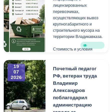
уличную пыль, налет и
лицензированных
копоть, не повреждая
перевозчиках,
структуру камня.
осуществляющих вывоз
крупногабаритного и
строительного мусора на
территории Владикавказа.
Стоимость и условия
вывоза уточняйте по
указанным телефонам.
19
Почетный педагог
07
РФ, ветеран труда
2026
Владимир
Александров
поблагодарил
администрацию