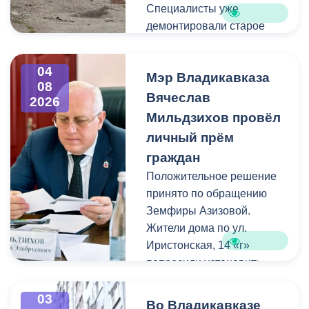
Специалисты уже
демонтировали старое
асфальтовое покрытие и
ограждение реки. Сейчас
04
Мэр Владикавказа
рабочие устанавливают
08
бордюры и поребрики,
Вячеслав
2026
готовят основания
Мильдзихов провёл
будущих дорожек к
личный прём
укладке брусчатки. Сейчас
граждан
специалисты
Положительное решение
обустраивают основание
принято по обращению
ограждения. Парапет
Земфиры Азизовой.
выполнен из
Жители дома по ул.
архитектурного бетона.
Иристонская, 14 «г»
Как и на других участках
попросили установить
набережной, бетонные
турники и досуговую зону
блоки будут чередоваться
для детей. Кроме того,
03
с металлическими
Во Владикавказе