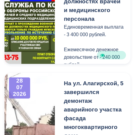
Нептуна - уже старая
должностях врачей
добрая традиция.
и медицинского
персонала
В завершение праздника
Единовременная выплата
детей угостили
- 3 400 000 рублей.
сладостями.
Ежемесячное денежное
Мероприятие
довольствие от - 240 000
организовано ВМБУК
рублей.
«Радуга».
Списание долго по
28
На ул. Алагирской, 5
07
кредитам участникам СВО
завершился
2026
до - 10 000 000 рублей.
демонтаж
аварийного участка
Рассматриваются
кандидаты мужского пола
фасада
на должности
многоквартирного
медицинского персонала.