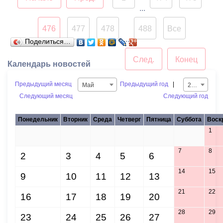
физической культуры и
...
спорта АМС. В
476
477
478
488
Все
соревновании приняли
...
Поделиться…
участие студенты 16-ти
республиканских
След.
Конец
Календарь новостей
профессиональных
образовательных
Предыдущий месяц
Предыдущий год
|
Май
2016
учреждений. Сегодня в
Следующий месяц
Следующий год
актовом зале
администрации прошло
Понедельник
Вторник
Среда
Четверг
Пятница
Суббота
Воск
чествование победителей
1
25
26
27
28
29
30
и призеров конкурса.
7
8
2
3
4
5
6
14
15
9
10
11
12
13
21
22
16
17
18
19
20
28
29
23
24
25
26
27