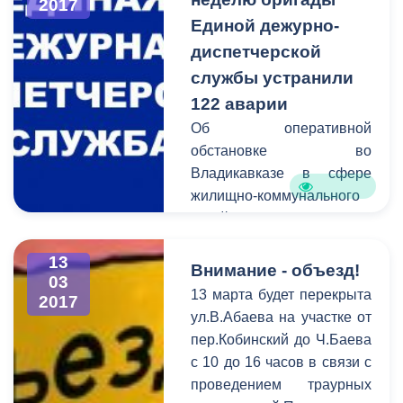
2017
трамвайному вагону.
Единой дежурно-
диспетчерской
службы устранили
122 аварии
Об оперативной
обстановке во
Владикавказе в сфере
жилищно-коммунального
хозяйства сообщает
Единая дежурно-
13
диспетчерская служба.
Внимание - объезд!
03
В период c 6 по 13 марта
13 марта будет перекрыта
2017
на горячую линию единой
ул.В.Абаева на участке от
дежурно-диспетчерской
пер.Кобинский до Ч.Баева
службы поступило 122
с 10 до 16 часов в связи с
обращения. В
проведением траурных
оперативном порядке