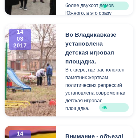
более двухсот домов
Южного, а это сразу
несколько улиц, лишены
удобства сбора и отвода
14
Во Владикавказе
сточных вод.
03
установлена
2017
детская игровая
площадка.
В сквере, где расположен
памятник жертвам
политических репрессий
установлена современная
детская игровая
площадка.
14
Внимание - объезд!