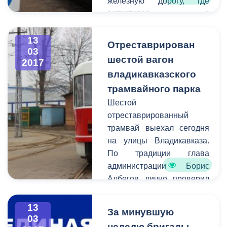
железную дорогу, где
встретился с
директором Натальей
Келехсаевой. Темой к
13
Отреставрирован
03
обсуждению стало
шестой вагон
2017
будущее сотрудничество
владикавказского
руководства ДЖД и
трамвайного парка
городских властей.
Шестой
отреставрированный
трамвай выехал сегодня
на улицы Владикавказа.
По традиции глава
администрации Борис
Албегов лично проверил
качество выполненных
работ и дал старт
13
За минувшую
обновленному
03
неделю бригады