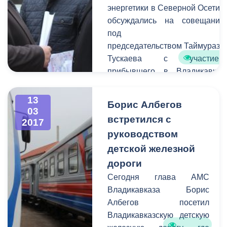
энергетики в Северной Осетии
состоит в том, чтобы АМС
обсуждались на совещании
г. Владикавказ имела
под
возможность
председательством Таймураза
предупредить остальных
Тускаева с участием
граждан города о
прибывшего в Владикавказ
временных неудобствах
председателя совета
для передвижения на тех
директоров ПАО «МРСК
13
или иных улицах.
Борис Албегов
Юга» Сергея Архипова.
03
встретился с
2017
руководством
детской железной
дороги
Сегодня глава АМС
Владикавказа Борис
Албегов посетил
Владикавказскую детскую