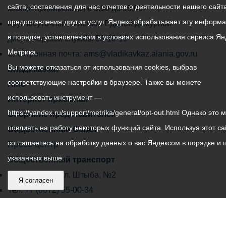
сайта, составления для нас отчетов о деятельности нашего сайта
администрации
звонки принимаются с 9:00 до 18:00
предоставления других услуг. Яндекс обрабатывает эту информ
местного
Круглосуточный телефон Единой дежурной
в порядке, установленном в условиях использования сервиса Ян
самоуправления
диспетчерской службы
53-19-19
Метрика.
города
Электронная почта:
ams@vladikavkaz.alania.gov.ru
Вы можете отказаться от использования cookies, выбрав
Владикавказ:
Владикавказ
соответствующие настройки в браузере. Также вы можете
АМС
использовать инструмент —
Интернет приемная
https://yandex.ru/support/metrika/general/opt-out.html Однако это 
Собрание представителей
повлиять на работу некоторых функций сайта. Используя этот са
Общественный Совет
соглашаетесь на обработку данных о вас Яндексом в порядке и 
Пресс-центр
указанных выше.
Общественный транспорт
Владикавказ, пл. Штыба, №2
Я согласен
Тел:
+7 (8672) 55-00-34
Главный редактор: Биазарти Д. К.
Свидетельство о регистрации СМИ ЭЛ № ФС 77 –