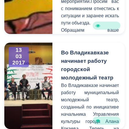
мероприятий.Просим вас
специалисты выезжают на
с пониманием отнестись к
аварийные места и
ситуации и заранее искать
устраняют проблемы в
пути объезда.
сфере ЖКХ.
Обращаем ваше
внимание на то, что
необходимо
13
своевременно сообщать
Во Владикавказе
03
информацию о
начинает работу
2017
планируемом перекрытии
городской
в администрацию города.
молодежный театр
Смысл этого оповещения
Во Владикавказе начинает
состоит в том, чтобы АМС
работу муниципальный
г. Владикавказ имела
молодежный театр,
возможность
созданный по инициативе
предупредить остальных
начальника Управления
граждан города о
культуры города Алана
временных неудобствах
Кокаева. Теперь на