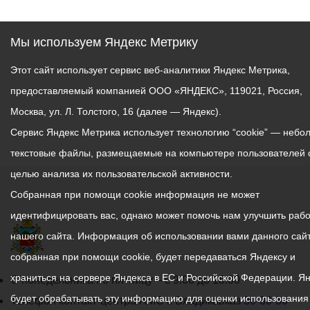
Мы используем Яндекс Метрику
Этот сайт использует сервис веб-аналитики Яндекс Метрика,
предоставляемый компанией ООО «ЯНДЕКС», 119021, Россия,
Москва, ул. Л. Толстого, 16 (далее — Яндекс).
Сервис Яндекс Метрика использует технологию “cookie” — небо
текстовые файлы, размещаемые на компьютере пользователей 
целью анализа их пользовательской активности.
Собранная при помощи cookie информация не может
идентифицировать вас, однако может помочь нам улучшить рабо
нашего сайта. Информация об использовании вами данного сайт
собранная при помощи cookie, будет передаваться Яндексу и
храниться на сервере Яндекса в ЕС и Российской Федерации. Я
График
С понедельника по пятницу – с 9.00 до 18.00
будет обрабатывать эту информацию для оценки использования
работы
Телефон контакт-центра АМС г. Владикавказ
30-30-30