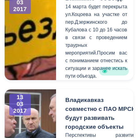
03
14 марта будет перекрыта
2017
ул.Коцоева на участке от
пер.Дзержинского до
Кубалова с 10 до 16 часов
в связи с проведением
траурных
мероприятий.Просим вас
с пониманием отнестись к
ситуации и заранее искать
пути объезда.
Обращаем ваше
внимание на то, что
13
необходимо
Владикавказ
03
своевременно сообщать
совместно с ПАО МРСК
2017
информацию о
будут развивать
планируемом перекрытии
городские объекты
в администрацию города.
Перспективы развития
Смысл этого оповещения