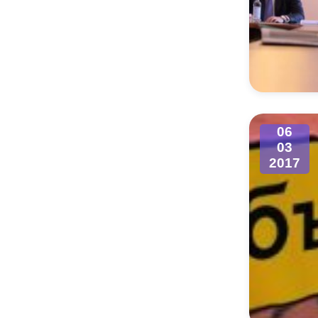
06
03
2017