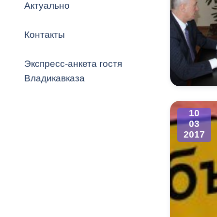
Владикавка
Актуально
Распоряжен
Контакты
ОРВ и эксп
Оценка деят
Экспресс-анкета гостя
местного с
Владикавказа
10
03
Открытые д
2017
Информация
проверок