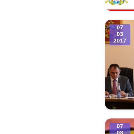
07
03
2017
07
03