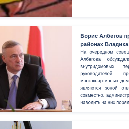
ный контроль
Выборы 2026
Борис Албегов п
районах Владика
На очередном совещ
Албегова обсуждал
внутридомовых т
руководителей 
многоквартирных дом
являются зоной отв
совместно, администр
наводить на них поряд