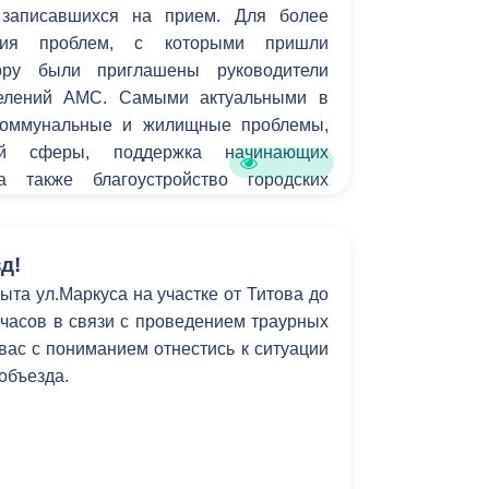
 записавшихся на прием. Для более
Противодействие коррупции
ения проблем, с которыми пришли
вору были приглашены руководители
Градостроительная деятельность
делений АМС. Самыми актуальными в
коммунальные и жилищные проблемы,
Формирование комфортной
в
ой сферы, поддержка начинающих
городской среды
о
а также благоустройство городских
Бюджет для граждан
Пространственные сведения
д!
ыта ул.Маркуса на участке от Титова до
Гражданская оборона в
6 часов в связи с проведением траурных
чрезвычайных ситуациях
ас с пониманием отнестись к ситуации
 объезда.
Незаконное строительство
и
Информация финансового
органа