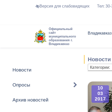
Версия для слабовидящих
Тел: 30
Официальный
сайт
Владикавказ
муниципального
образования г.
Владикавказ
Общие свед
Структура
Интернет-п
Председате
Структура
Новости
Реестры ма
Новости
Устав город
Торги и Кон
расписание
Обратная с
Комиссии
Новостная 
Актуально
Категории:
Новости
Города-поб
Программа
Противодей
Достоприме
Опросы
10
Владикавка
Формы обра
График при
03
принимаемы
2017
Архив новостей
Презентаци
рассмотрен
городского 