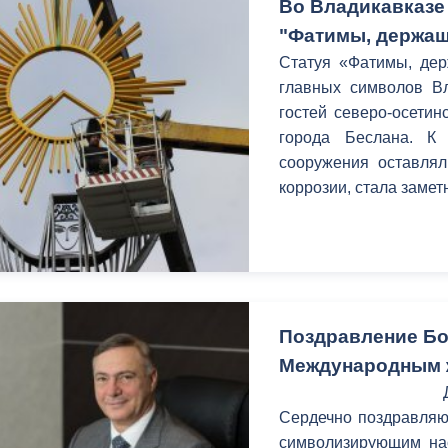
Во Владикавказе
"Фатимы, держащ
Статуя «Фатимы, дер
главных символов Вл
гостей северо-осетин
города Беслана. К
сооружения оставлял
коррозии, стала замет
Поздравление Бо
Международным 
Сердечно поздравляю 
символизирующим на