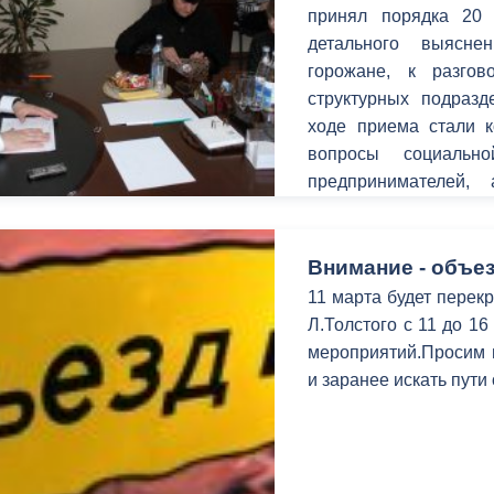
з
принял порядка 20
ия, постановления
Кадровая политика
детального выясн
горожане, к разго
ертиза НПА
Контактная информация
структурных подраз
ельности органов
Списки граждан, состоящих на
ходе приема стали 
амоуправления
учете в качестве нуждающихся 
вопросы социальн
улучшении жилищных условий п
предпринимателей, 
г. Владикавказ
территорий.
Внимание - объез
11 марта будет перекр
анные
Общественное обсуждение
Л.Толстого с 11 до 1
документов стратегического
мероприятий.Просим в
планирования
и заранее искать пути
 о результатах
Порядок обжалования решений 
действий органов местного
самоуправления