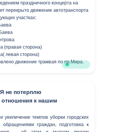
оведением праздничного концерта на
ет перекрыто движение автотранспорта
едующих участках:
.Баева
.Баева
митрова
а (правая сторона)
а( левая сторона)
овлено движение трамвая по пр.Мира.
«Я не потерплю
 отношения к нашим
и увеличение темпов уборки городских
с обращениями граждан, подготовка к
ников – об этом и многом другом