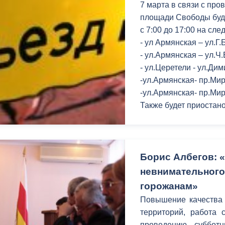
7 марта в связи с пр
площади Свободы буд
с 7:00 до 17:00 на сл
- ул Армянская – ул.Г
- ул.Армянская – ул.Ч
- ул.Церетели - ул.Ди
-ул.Армянская- пр.Мир
-ул.Армянская- пр.Мир
Также будет приостан
Борис Албегов: 
невнимательного
горожанам»
Повышение качества 
территорий, работа 
проведению суббот