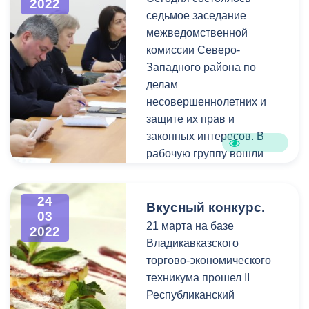
2022
створе улиц Зангиева и
образования, прокуратуры,
седьмое заседание
Коцоева.
Высшего совета осетин.
межведомственной
комиссии Северо-
Западного района по
делам
несовершеннолетних и
защите их прав и
законных интересов. В
рабочую группу вошли
сотрудники надзорных
органов, полиции, МЧС,
24
учреждений системы
Вкусный конкурс.
03
профилактики,
21 марта на базе
2022
представители
Владикавказского
государственных и
торгово-экономического
муниципальных органов,
техникума прошел II
медицинские работники,
Республиканский
педагоги и