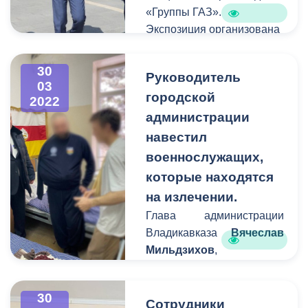
«Группы ГАЗ».
Экспозиция организована
в рамках проекта
«Регионы», который
30
Руководитель
компания реализует с
03
городской
2020 года.
2022
администрации
навестил
военнослужащих,
которые находятся
на излечении.
Глава администрации
Владикавказа
Вячеслав
Мильдзихов
,
руководитель Затеречного
внутригородского района
30
Руслан Персаев
и
Сотрудники