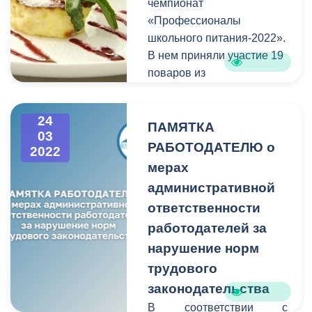
чемпионат
общественники. Под
«Профессионалы
председательством
школьного питания-2022».
заместителя руководителя
В нем приняли участие 19
внутригородского района
поваров из
Луизы Есиевой
было
образовательных
рассмотрено 21
организаций
24
персональное дело в
Владикавказа и районов
ПАМЯТКА
03
отношении
республики.
РАБОТОДАТЕЛЮ о
2022
несовершеннолетних и их
мерах
родителей.
административной
ответственности
работодателей за
нарушение норм
трудового
законодательства
В соответствии с