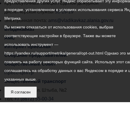
предоставления других услуг. Яндекс обрабатывает эту информ
местного
Круглосуточный телефон Единой дежурной
в порядке, установленном в условиях использования сервиса Ян
самоуправления
диспетчерской службы
53-19-19
Метрика.
города
Электронная почта:
ams@vladikavkaz.alania.gov.ru
Вы можете отказаться от использования cookies, выбрав
Владикавказ:
Владикавказ
соответствующие настройки в браузере. Также вы можете
АМС
использовать инструмент —
Интернет приемная
https://yandex.ru/support/metrika/general/opt-out.html Однако это 
Собрание представителей
повлиять на работу некоторых функций сайта. Используя этот са
Общественный Совет
соглашаетесь на обработку данных о вас Яндексом в порядке и 
Пресс-центр
указанных выше.
Общественный транспорт
Владикавказ, пл. Штыба, №2
Я согласен
Тел:
+7 (8672) 55-00-34
Главный редактор: Биазарти Д. К.
Свидетельство о регистрации СМИ ЭЛ № ФС 77 –
75258 от 07.03.2019 выданное Федеральной Службой