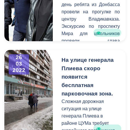
состояние прилегающих к
день ребята из Донбасса
организациям территорий.
провели на прогулке по
центру Владикавказа.
Экскурсию по проспекту
Мира для школьников
провели глава
администрации города
Вячеслав Мильдзихов
26
На улице генерала
вместе с
03
Плиева скоро
2022
профессиональным гидом
появится
Эльдаром Султановым.
Юным слушателям
бесплатная
рассказали об истории
парковочная зона.
города, знаменитых
Сложная дорожная
владикавказцах и гостях
ситуация на улице
Северной Осетии.
генерала Плиева в
районе ЦУМа требует