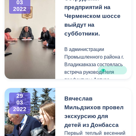
03
заместитель префекта
предприятий на
2022
Годердзи Габараев
Черменском шоссе
посетили 412-й военный
выйдут на
госпиталь Министерства
субботники.
обороны Российской
Федерации, где проходят
В администрации
курс лечения бойцы
Промышленного района г.
российской армии.
Владикавказа состоялась
встреча руководителя
префектуры Артура
Хестанова с
собственниками
29
Вячеслав
03
организаций,
Мильдзихов провел
2022
находящихся на
экскурсию для
Черменском шоссе.
детей из Донбасса
Основной вопрос
повестки дня - санитарное
Первый теплый весенний