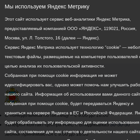
Мы используем Яндекс Метрику
Этот сайт использует сервис веб-аналитики Яндекс Метрика,
предоставляемый компанией ООО «ЯНДЕКС», 119021, Россия,
Москва, ул. Л. Толстого, 16 (далее — Яндекс).
Сервис Яндекс Метрика использует технологию “cookie” — небо
текстовые файлы, размещаемые на компьютере пользователей 
целью анализа их пользовательской активности.
Собранная при помощи cookie информация не может
идентифицировать вас, однако может помочь нам улучшить рабо
нашего сайта. Информация об использовании вами данного сайт
собранная при помощи cookie, будет передаваться Яндексу и
храниться на сервере Яндекса в ЕС и Российской Федерации. Я
График
С понедельника по пятницу – с 9.00 до 18.00
будет обрабатывать эту информацию для оценки использования
работы
Телефон контакт-центра АМС г. Владикавказ
30-30-30
сайта, составления для нас отчетов о деятельности нашего сайта
администрации
звонки принимаются с 9:00 до 18:00