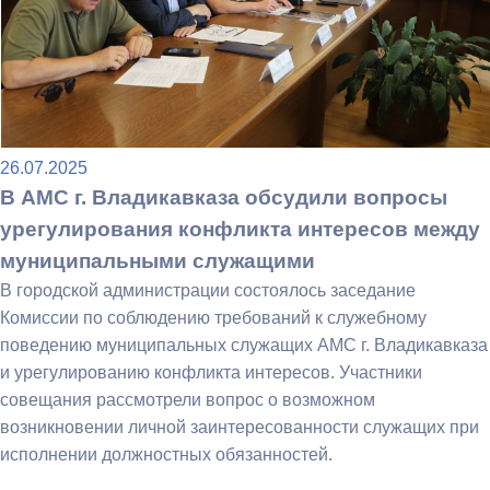
26.07.2025
В АМС г. Владикавказа обсудили вопросы
урегулирования конфликта интересов между
муниципальными служащими
В городской администрации состоялось заседание
Комиссии по соблюдению требований к служебному
поведению муниципальных служащих АМС г. Владикавказа
и урегулированию конфликта интересов. Участники
совещания рассмотрели вопрос о возможном
возникновении личной заинтересованности служащих при
исполнении должностных обязанностей.