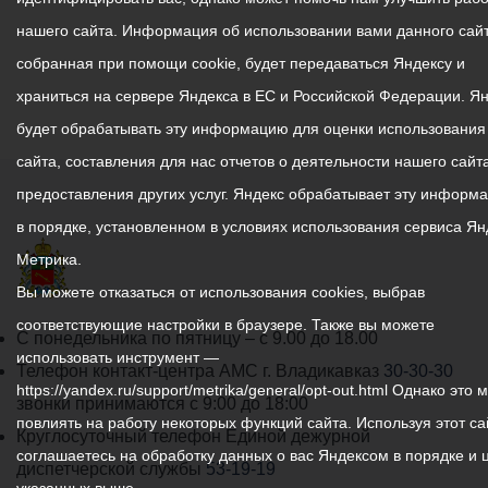
нашего сайта. Информация об использовании вами данного сайт
собранная при помощи cookie, будет передаваться Яндексу и
храниться на сервере Яндекса в ЕС и Российской Федерации. Я
будет обрабатывать эту информацию для оценки использования
сайта, составления для нас отчетов о деятельности нашего сайта
предоставления других услуг. Яндекс обрабатывает эту информ
в порядке, установленном в условиях использования сервиса Ян
Метрика.
Вы можете отказаться от использования cookies, выбрав
соответствующие настройки в браузере. Также вы можете
График
С понедельника по пятницу – с 9.00 до 18.00
использовать инструмент —
работы
Телефон контакт-центра АМС г. Владикавказ
30-30-30
https://yandex.ru/support/metrika/general/opt-out.html Однако это 
администрации
звонки принимаются с 9:00 до 18:00
повлиять на работу некоторых функций сайта. Используя этот са
местного
Круглосуточный телефон Единой дежурной
соглашаетесь на обработку данных о вас Яндексом в порядке и 
самоуправления
диспетчерской службы
53-19-19