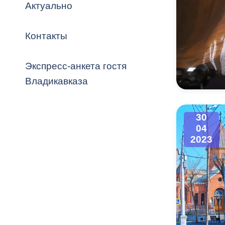
Владикавка
Актуально
Распоряжен
Контакты
ОРВ и эксп
Оценка деят
Экспресс-анкета гостя
местного с
Владикавказа
30
04
Открытые д
2023
Информация
проверок