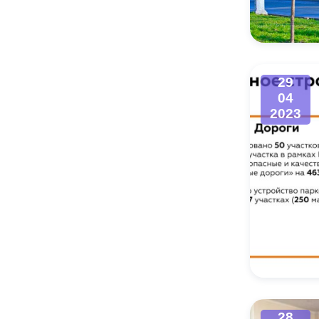
Муниципаль
29
04
2023
28