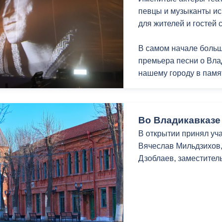
з
певцы и музыканты и
ия, постановления
Кадровая политика
для жителей и гостей
ертиза НПА
Контактная информация
В самом начале боль
ельности органов
Списки граждан, состоящих на
премьера песни о Вла
амоуправления
учете в качестве нуждающихся 
нашему городу в памя
улучшении жилищных условий п
г. Владикавказ
Во Владикавказе
В открытии принял уч
анные
Общественное обсуждение
Вячеслав Мильдзихов,
документов стратегического
Дзоблаев, заместител
планирования
 о результатах
Порядок обжалования решений 
действий органов местного
самоуправления