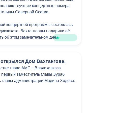
сполняют лучшие концертные номера
Противодействие коррупции
 столицы Северной Осетии.
Градостроительная деятельность
шой концертной программы состоялась
Формирование комфортной
дикавказе. Вахтанговцы подарили её
в
городской среды
ть об этом замечательном дне.
о
Бюджет для граждан
Пространственные сведения
 открылся Дом Вахтангова.
астие глава АМС г. Владикавказа
Гражданская оборона в
 первый заместитель главы Зураб
чрезвычайных ситуациях
ь главы администрации Мадина Ходова.
Незаконное строительство
и
Информация финансового
органа