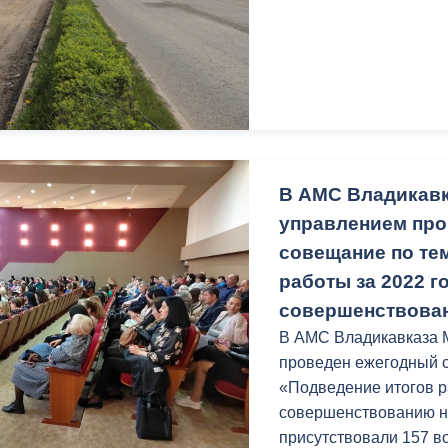
В АМС Владикав
управлением про
совещание по те
работы за 2022 го
совершенствован
В АМС Владикавказа
проведен ежегодный 
«Подведение итогов ра
совершенствованию н
присутствовали 157 в