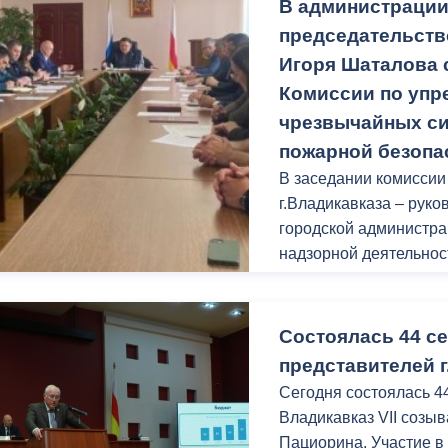
В администрации
председательств
Игоря Шаталова 
Комиссии по упр
чрезвычайных си
пожарной безопа
В заседании комисси
г.Владикавказа – рук
городской администра
надзорной деятельнос
РСО-Алания Олег Дзг
Состоялась 44 с
представителей г
Сегодня состоялась 4
Владикавказ VII созы
Пациорина. Участие в