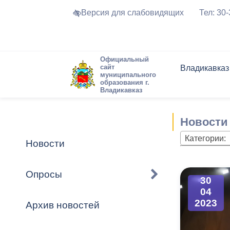
Версия для слабовидящих
Тел: 30
Официальный
сайт
Владикавказ
муниципального
образования г.
Владикавказ
Общие свед
Структура
Интернет-п
Председате
Структура
Новости
Реестры ма
Новости
Устав город
Торги и Кон
расписание
Обратная с
Комиссии
Новостная 
Актуально
Категории:
Новости
Города-поб
Программа
Противодей
Достоприме
Опросы
30
Владикавка
Формы обра
График при
04
принимаемы
2023
Архив новостей
Презентаци
рассмотрен
городского 