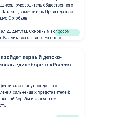
дзихов, руководитель общественного
 Шаталов, заместитель Председателя
мур Ортобаев.
вал 21 депутат. Основным вопросом
г. Владикавказа о деятельности
за 2022 год.
слав Мильдзихов затронул основные
 пройдет первый детско-
тельности: экономика,
жное строительство и транспорт,
иваль единоборств «Россия —
оциальная сфера.
городской администрации в отчетном
фестиваля станут поединки и
 выполнении текущих задач и
ления сильнейших представителей:
ее эффективных методов дальнейшего
вольной борьбы и конечно же
а. Так, в сфере благоустройства в
тв.
устроены 18 общественных зон, а
рриторий. В сфере дорожного