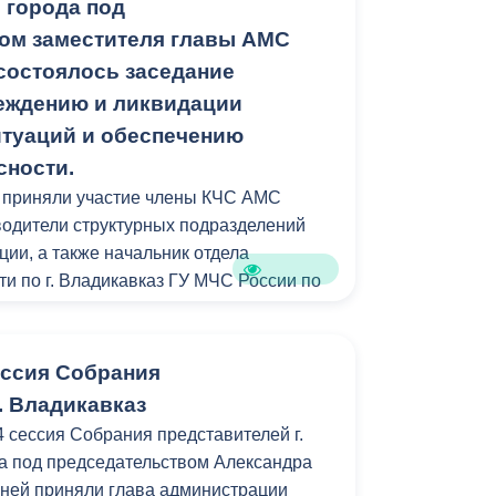
 города под
ом заместителя главы АМС
состоялось заседание
еждению и ликвидации
туаций и обеспечению
сности.
и приняли участие члены КЧС АМС
оводители структурных подразделений
ции, а также начальник отдела
ти по г. Владикавказ ГУ МЧС России по
оев.
ессия Собрания
. Владикавказ
4 сессия Собрания представителей г.
ва под председательством Александра
 ней приняли глава администрации