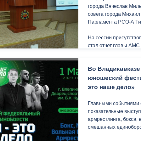
города Вячеслав Миль
совета города Михаил
Парламента РСО-А Ти
На сессии присутство
стал отчет главы АМС 
администрации города 
В своем докладе Вяче
Во Владикавказе
направления жизнедея
благоустройство, доро
юношеский фест
жилищная политика, с
это наше дело»
«В 2022 году работа 
Главными событиями 
периоде строилась на
показательные выступ
выработке новых бол
армрестлинга, бокса, 
развития нашего город
смешанных единоборс
прошедшем году благо
также 65 дворовых те