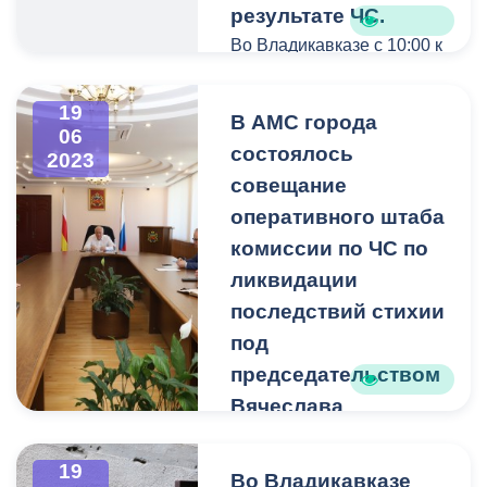
результате ЧС.
Во Владикавказе с 10:00 к
работе приступила
городская комиссия по
19
В АМС города
определению ущерба,
06
состоялось
нанесенного гражданам в
2023
результате ЧС.
совещание
оперативного штаба
Выездные группы
комиссии по ЧС по
комиссии посетят каждое
ликвидации
пострадавшее
последствий стихии
домовладение. По
под
соответствующей форме
будут составлены акты с
председательством
фото и видео
Вячеслава
материалами.
Мильдзихова.
В АМС города состоялось
19
Во Владикавказе
Участники рабочих групп