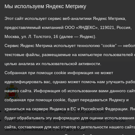
Мы используем Яндекс Метрику
Этот сайт использует сервис веб-аналитики Яндекс Метрика,
предоставляемый компанией ООО «ЯНДЕКС», 119021, Россия,
Москва, ул. Л. Толстого, 16 (далее — Яндекс).
Сервис Яндекс Метрика использует технологию “cookie” — небо
текстовые файлы, размещаемые на компьютере пользователей 
целью анализа их пользовательской активности.
Собранная при помощи cookie информация не может
идентифицировать вас, однако может помочь нам улучшить рабо
нашего сайта. Информация об использовании вами данного сайт
собранная при помощи cookie, будет передаваться Яндексу и
храниться на сервере Яндекса в ЕС и Российской Федерации. Я
График
С понедельника по пятницу – с 9.00 до 18.00
будет обрабатывать эту информацию для оценки использования
работы
Телефон контакт-центра АМС г. Владикавказ
30-30-30
сайта, составления для нас отчетов о деятельности нашего сайта
администрации
звонки принимаются с 9:00 до 18:00