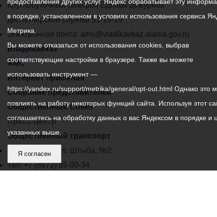
предоставления других услуг. Яндекс обрабатывает эту информ
местного
Круглосуточный телефон Единой дежурной
в порядке, установленном в условиях использования сервиса Ян
самоуправления
диспетчерской службы
53-19-19
Метрика.
города
Электронная почта:
ams@vladikavkaz.alania.gov.ru
Вы можете отказаться от использования cookies, выбрав
Владикавказ:
Владикавказ
соответствующие настройки в браузере. Также вы можете
АМС
использовать инструмент —
Интернет приемная
https://yandex.ru/support/metrika/general/opt-out.html Однако это 
Собрание представителей
повлиять на работу некоторых функций сайта. Используя этот са
Общественный Совет
соглашаетесь на обработку данных о вас Яндексом в порядке и 
Пресс-центр
указанных выше.
Общественный транспорт
Владикавказ, пл. Штыба, №2
Я согласен
Тел:
+7 (8672) 55-00-34
Главный редактор: Биазарти Д. К.
Свидетельство о регистрации СМИ ЭЛ № ФС 77 –
75258 от 07.03.2019 выданное Федеральной Службой