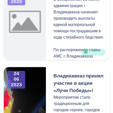
2023
человеческий поклон!», -
администрация г.
сказал Вячеслав
Владикавказа начинает
Мильдзихов.
производить выплаты
единой материальной
Глава администрации
помощи пострадавшим в
отметил, что в зале
ходе стихийного бедствия.
находятся педагоги, чей
трудовой стаж превышает
По распоряжению главы
60 лет: Светлана
АМС г. Владикавказа
Александровна Айларова
Вячеслава Мильдзихова
учитель немецкого языка,
материальная помощь
завуч школы №38 и
24
уже оказана четырем
Владикавказ принял
06
Валентина
наиболее пострадавшим
участие в акции
2023
Константиновна Заволока
семьям, лишившимся
«Лучи Победы»!
учитель ОБЖ школы № 43,
имущества в результате
Мероприятие стало
зал приветствовал
схода селя в поселке
традиционным для
учителей стоя.
Южном.
городов-героев, городов