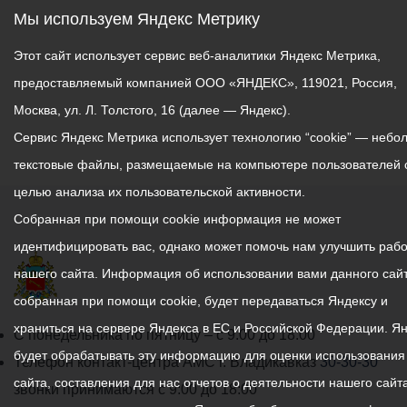
Добровольчества
мероприятия
Мы используем Яндекс Метрику
"Доброволец Кавказа"
организованы Комитетом
Батраз Илаев
Этот сайт использует сервис веб-аналитики Яндекс Метрика,
молодежной политики,
поинтересовался,
предоставляемый компанией ООО «ЯНДЕКС», 119021, Россия,
физической культуры и
запланирована ли
спорта АМС Владикавказа
Москва, ул. Л. Толстого, 16 (далее — Яндекс).
поддержка
совместно с Комитетом по
Сервис Яндекс Метрика использует технологию “cookie” — небо
добровольчества
делам молодёжи
текстовые файлы, размещаемые на компьютере пользователей 
муниципальными
республики при
властями.
целью анализа их пользовательской активности.
поддержки десятков
Собранная при помощи cookie информация не может
молодежных, культурных,
Как рассказал Вячеслав
спортивных и
идентифицировать вас, однако может помочь нам улучшить рабо
Мильдзихов, в программу
общественных
нашего сайта. Информация об использовании вами данного сайт
этого года были внесены
организаций
собранная при помощи cookie, будет передаваться Яндексу и
мероприятия,
Владикавказа.
направленные на
храниться на сервере Яндекса в ЕС и Российской Федерации. Я
График
С понедельника по пятницу – с 9.00 до 18.00
развитие
будет обрабатывать эту информацию для оценки использования
✔️Напомним, по данным
работы
Телефон контакт-центра АМС г. Владикавказ
30-30-30
добровольческого
Всероссийской переписи
сайта, составления для нас отчетов о деятельности нашего сайта
администрации
звонки принимаются с 9:00 до 18:00
движения. Несколько из
населения 2020 г.