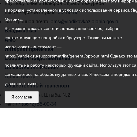
предоставления других услуг. Яндекс обрабатывает эту информ
местного
Круглосуточный телефон Единой дежурной
них уже проведено, с
численность молодежи от
в порядке, установленном в условиях использования сервиса Ян
началом учебного года
самоуправления
диспетчерской службы
53-19-19
14 до 35 лет в Северной
работа продолжится.
Метрика.
города
Электронная почта:
ams@vladikavkaz.alania.gov.ru
Осетии составляет 207039
Вы можете отказаться от использования cookies, выбрав
человек.
Владикавказ:
Владикавказ
В завершении
соответствующие настройки в браузере. Также вы можете
АМС
мероприятия Вячеслав
использовать инструмент —
Интернет приемная
Мильдзихов вручил
https://yandex.ru/support/metrika/general/opt-out.html Однако это 
благодарности
Собрание представителей
администрации местного
повлиять на работу некоторых функций сайта. Используя этот са
Общественный Совет
самоуправления лучшим
соглашаетесь на обработку данных о вас Яндексом в порядке и 
Пресс-центр
представителям
указанных выше.
Общественный транспорт
молодежных организаций:
Владикавказ, пл. Штыба, №2
Алану Биченову, Алине
Я согласен
Коршуновой, Ольге
Тел:
+7 (8672) 55-00-34
Киколянц, Георгию
Главный редактор: Биазарти Д. К.
Газзаеву, Павлу Каркузову,
Свидетельство о регистрации СМИ ЭЛ № ФС 77 –
Элине Томаевой, Георгию
75258 от 07.03.2019 выданное Федеральной Службой
Самаеву, Заурбеку