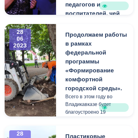
педагогов и
воспитателей, чей
трудовой стаж
превысил 50 лет.
28
Продолжаем работы
06
В рамках празднования
в рамках
2023
Года педагога и
федеральной
наставника в
программы
администрации города
«Формирование
Владикавказа чествовали
педагогов и воспитателей,
комфортной
чей трудовой стаж
городской среды».
превысил 50 лет.
Всего в этом году во
Владикавказе будет
В торжественной
благоустроено 19
церемонии приняли
общественных
участие глава МО г.
территорий.
Владикавказа Александр
28
На перекрестках улиц
Пластиковые