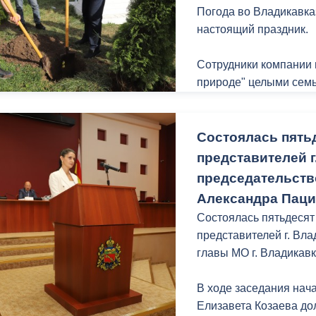
Погода во Владикавка
По второму вопросу: 
настоящий праздник.
имущества в муниципа
(Детский сад по адрес
Сотрудники компании 
доложил также начал
природе" целыми семь
имущества и земельны
маленькие горожане то
Сикоев.
акции «Открой дверь к
руководство к действи
Состоялась пять
По обоим заявленным
воспитывается.
представителей г
проголосовали положи
председательств
Акция – это ещё один
Александра Паци
администрации и соци
Состоялась пятьдесят
Хотелось бы, чтобы т
представителей г. Вл
других предпринимате
главы МО г. Владикав
появились фамильные
Уверен, они будут мно
В ходе заседания нач
горожан.
Елизавета Козаева до