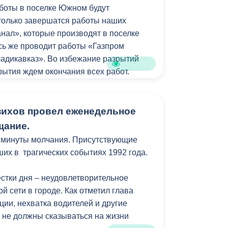
боты в поселке Южном будут
лег, а у нас, в свою очередь, есть
 только завершатся работы наших
е для отзыва лицензий. Будем это
анал», которые производят в поселке
 вопрос совместно с ГИБДД и
сь же проводит работы «Газпром
 примере самых недобросовестных
адикавказ». Во избежание разрытий
рытия ждем окончания всех работ.
ся участки, пострадавшие при сходе
дских маршрутах приобретено 28
ут заасфальтированы.
асса. Однако из-за нехватки водителей
ихов провел еженедельное
 работает всего 13 новых машин,
м объеме будут завершены выплаты
щание.
т. Нет водителей на наш новый,
ходе стихийного бедствия. На эти цели
с минуты молчания. Присутствующие
нительное финансирование. По
ших в трагических событиях 1992 года.
бря выплаты пострадавшим составили
муниципальном общественном
ыплаты получили более двух тысяч
аза остается одним из самых низких по
стки дня – неудовлетворительное
ю, увеличение статьи расходов
оворить о рентабельности и каком-либо
й сети в городе. Как отметил глава
 ряду адресов от заявителей поступила
арифе невозможно. Только на
ции, нехватка водителей и другие
рмация, в момент оформления
 трамвайного хозяйства необходимо
 не должны сказываться на жизни
 были оформлены
 рублей.