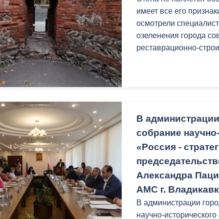
з
имеет все его призна
ия, постановления
Кадровая политика
осмотрели специалист
ертиза НПА
Контактная информация
озеленения города со
реставрационно-стро
ельности органов
Списки граждан, состоящих на
амоуправления
учете в качестве нуждающихся 
улучшении жилищных условий п
г. Владикавказ
В администрации
собрание научно
анные
Общественное обсуждение
«Россия - страте
документов стратегического
планирования
председательств
Александра Паци
АМС г. Владикав
 о результатах
Порядок обжалования решений 
действий органов местного
В администрации горо
самоуправления
научно-исторического