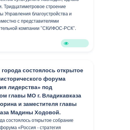
ки. Тридцатиметровое строение
Противодействие коррупции
ы Управления благоустройства и
Градостроительная деятельность
вместно с представителями
ительной компании "СКИФОС-РСК".
Формирование комфортной
в
городской среды
о
Бюджет для граждан
Пространственные сведения
 города состоялось открытое
-исторического форума
Гражданская оборона в
гия лидерства» под
чрезвычайных ситуациях
ом главы МО г. Владикавказа
Незаконное строительство
орина и заместителя главы
каза Мадины Ходовой.
и
Информация финансового
да состоялось открытое собрание
органа
 форума «Россия - стратегия