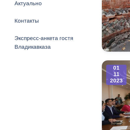
Владикавка
Актуально
Распоряжен
Контакты
ОРВ и эксп
Оценка деят
Экспресс-анкета гостя
местного с
Владикавказа
01
11
Открытые д
2023
Информация
проверок