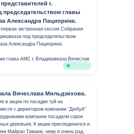
тва природных ресурсов и экологии
представителей г.
ее время.
д председательством главы
нием зеленого фонд Владикавказа. На
аза Александра Пациорина.
ены зеленые насаждения, в том числе
, среди других деревьев: черемуха
 первая экстренная сессия Собрания
ая груша, кипарисы, ликвидамбр. Ранее
адикавказа под председательством
адуга» было закуплено и высажено на
каза Александра Пациорина.
ого парка десять розовых магнолий.
тие глава АМС г. Владикавказа Вячеслав
ания была вручена памятная медаль
 воинской славы» префекту
анала Вячеслава Мильдзихова.
а Годердзи Габараеву.
е в акции по посадке туй на
месте с директором компании "ДюбуА"
ма рассмотрела вопрос о передаче в
рудниками компании посадили сорок
ственность РСО-А недвижимого
ных деревьев. К акции присоединился и
проспект Мира, 23.
ки Майран Тамаев, чему я очень рад.