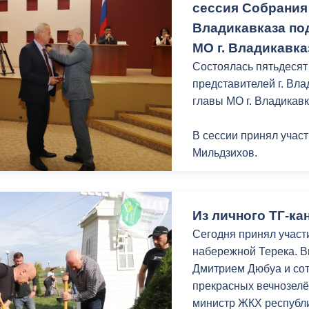
содействии Министерс
сессия Собрания 
республики в ближайш
Владикавказа по
Работаем над обновле
МО г. Владикавк
2,5 млн. будут закупл
300 розовых магнолий
Состоялась пятьдесят
«канзан», декоративн
представителей г. Вл
руководством МБУК «Р
главы МО г. Владикав
территории центральн
В сессии принял учас
Мильдзихов.
Перед началом засед
«Владикавказ – город
Из личного ТГ-к
Промышленного район
Сегодня принял участи
набережной Терека. В
Первым пунктом горду
Дмитрием Дюбуа и сот
государственную соб
прекрасных вечнозелё
имущества по адресу 
министр ЖКХ республи