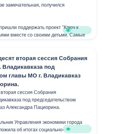
зе замечательная, получился
«О принятии государственного
льную собственность г. Владикавказ
у п. Заводской ул. Краснодонская, 61)»
пришли поддержать проект "Ключ к
ьник Управления муниципального
ями вместе со своими детьми. Самые
х ресурсов АМС г. Владикавказа Марк
же активно помогали. Так что слоган
 зеленому завтра» не просто слова, а
ю. Любовь к своему городу так и
десят вторая сессия Собрания
 вопросам депутаты единогласно
. Владикавказа под
тельно.
ом главы МО г. Владикавказ
 пример совместной работы городской
орина.
ально ориентированного бизнеса.
 вторая сессия Собрания
акие инициативы стали примером для
адикавказа под председательством
лей и горожан, и во Владикавказе
каз Александра Пациорина.
, семейные и корпоративные аллеи.
го лет радовать не одно поколение
альник Управления экономики города
ложила об итогах социально-