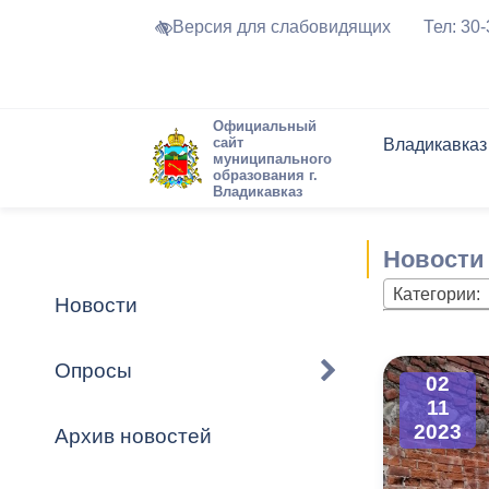
Версия для слабовидящих
Тел: 30
Официальный
сайт
Владикавказ
муниципального
образования г.
Владикавказ
Общие свед
Структура
Интернет-п
Председате
Структура
Новости
Реестры ма
Новости
Устав город
Торги и Кон
расписание
Обратная с
Комиссии
Новостная 
Актуально
Категории:
Новости
Города-поб
Программа
Противодей
Достоприме
Опросы
02
Владикавка
Формы обра
График при
11
принимаемы
2023
Архив новостей
Презентаци
рассмотрен
городского 