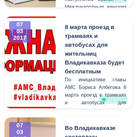
Международным женским
днем!
07
8 марта проезд в
03
трамваях и
2017
автобусах для
жительниц
Владикавказа будет
бесплатным
По инициативе главы
АМС Бориса Албегова 8
марта проезд в трамваях
и автобусах для
жительниц Владикавказа
будет бесплатным. Эта
07
мера станет небольшим,
Во Владикавказе
03
но приятным подарком
состоялась