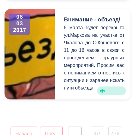
проведению субботников –
об этом и многом другом
говорилось на
06
Внимание - объезд!
03
расширенном аппаратном
8 марта будет перекрыта
2017
совещании в столичной
ул.Маркова на участке от
администрации под
Чкалова до О.Кошевого с
председательством Бориса
11 до 16 часов в связи с
Албегова.
проведением траурных
мероприятий. Просим вас
с пониманием отнестись к
ситуации и заранее искать
пути объезда.
Начало
Пред.
1
475
476