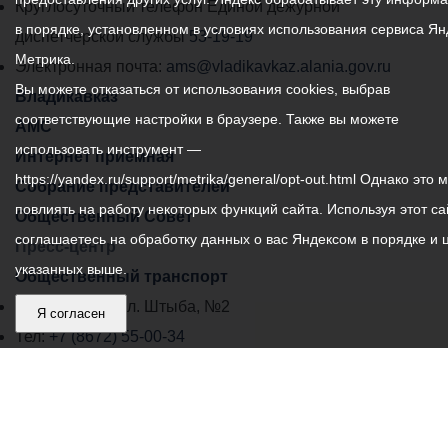
местного
Круглосуточный телефон Единой дежурной
в порядке, установленном в условиях использования сервиса Ян
самоуправления
диспетчерской службы
53-19-19
Метрика.
города
Электронная почта:
ams@vladikavkaz.alania.gov.ru
Вы можете отказаться от использования cookies, выбрав
Владикавказ:
Владикавказ
соответствующие настройки в браузере. Также вы можете
АМС
использовать инструмент —
Интернет приемная
https://yandex.ru/support/metrika/general/opt-out.html Однако это 
Собрание представителей
повлиять на работу некоторых функций сайта. Используя этот са
Общественный Совет
соглашаетесь на обработку данных о вас Яндексом в порядке и 
Пресс-центр
указанных выше.
Общественный транспорт
Владикавказ, пл. Штыба, №2
Я согласен
Тел:
+7 (8672) 55-00-34
Главный редактор: Биазарти Д. К.
Свидетельство о регистрации СМИ ЭЛ № ФС 77 –
75258 от 07.03.2019 выданное Федеральной Службой