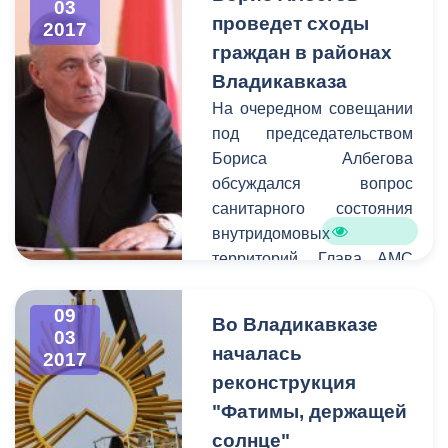
03
предпринимателей, а
проведет сходы
2017
также благоустройство
граждан в районах
городских территорий.
Владикавказа
На очередном совещании
под председательством
Бориса Албегова
обсуждался вопрос
санитарного состояния
внутридомовых
территорий. Глава АМС
призвал руководителей
проводить работу с
09
Во Владикавказе
жителями
03
началась
2017
многоквартирных домов.
реконструкция
Так как вышеуказанные
территории являются
"Фатимы, держащей
зоной ответственности
солнце"