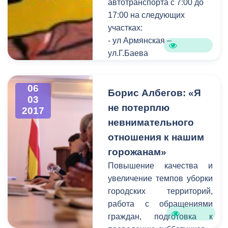
автотранспорта с 7:00 до
17:00 на следующих
участках:
- ул Армянская –
ул.Г.Баева
- ул.Армянская –
ул.Ч.Баева
06
- ул.Церетели -
Борис Албегов: «Я
03
ул.Димитрова
не потерплю
2017
-ул.Армянская- пр.Мира
невнимательного
(правая сторона)
отношения к нашим
-ул.Армянская- пр.Мира(
горожанам»
левая сторона)
Повышение качества и
Также будет
увеличение темпов уборки
приостановлено
городских территорий,
движение трамвая по
работа с обращениями
пр.Мира.
граждан, подготовка к