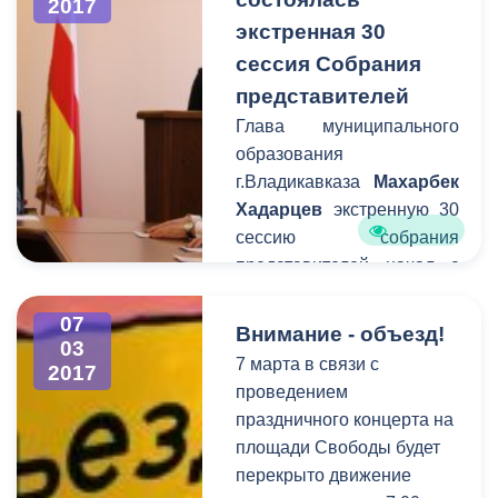
2017
для всех
экстренная 30
представительниц
сессия Собрания
прекрасного пола города к
представителей
Международному
женскому дню. Частным
Глава муниципального
перевозчикам
образования
рекомендовано
г.Владикавказа
Махарбек
присоединиться к
Хадарцев
экстренную 30
городской акции
сессию собрания
представителей начал с
поздравления женщин с
наступающим 8 марта.
07
Внимание - объезд!
03
Несмотря на
7 марта в связи с
2017
предпраздничное время,
проведением
срочное заседание сессии
праздничного концерта на
было подготовлено за
площади Свободы будет
один день.
перекрыто движение