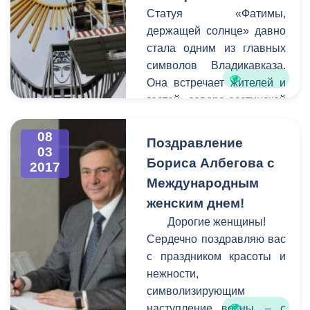
управляющих компаний
Статуя «Фатимы,
совместно,
держащей солнце» давно
администрация города по
стала одним из главных
закону не имеет права
символов Владикавказа.
наводить на них порядок.
Она встречает жителей и
гостей северо-осетинской
столицы у въезда в город
стороны города Беслана.
08
Поздравление
03
К сожалению, в последние
Бориса Албегова с
2017
годы вид сооружения
Международным
оставлял желать лучшего -
женским днем!
оно пострадало от
коррозии, стала заметной
Дорогие женщины!
усталость металла.
Сердечно поздравляю вас
с праздником красоты и
нежности,
символизирующим
наступление весны, – с