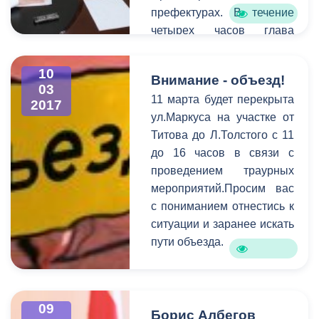
префектурах. В течение
четырех часов глава
принял порядка 20
записавшихся на прием.
10
Внимание - объезд!
Для более детального
03
11 марта будет перекрыта
выяснения проблем, с
2017
ул.Маркуса на участке от
которыми пришли
Титова до Л.Толстого с 11
горожане, к разговору
до 16 часов в связи с
были приглашены
проведением траурных
руководители структурных
мероприятий.Просим вас
подразделений АМС.
с пониманием отнестись к
Самыми актуальными в
ситуации и заранее искать
ходе приема стали
пути объезда.
коммунальные и
жилищные проблемы,
вопросы социальной
сферы, поддержка
09
Борис Албегов
начинающих