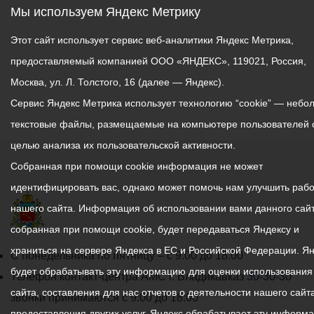
Мы используем Яндекс Метрику
Этот сайт использует сервис веб-аналитики Яндекс Метрика,
предоставляемый компанией ООО «ЯНДЕКС», 119021, Россия,
Москва, ул. Л. Толстого, 16 (далее — Яндекс).
Сервис Яндекс Метрика использует технологию “cookie” — небо
текстовые файлы, размещаемые на компьютере пользователей 
целью анализа их пользовательской активности.
Собранная при помощи cookie информация не может
идентифицировать вас, однако может помочь нам улучшить рабо
нашего сайта. Информация об использовании вами данного сайт
собранная при помощи cookie, будет передаваться Яндексу и
храниться на сервере Яндекса в ЕС и Российской Федерации. Я
График
С понедельника по пятницу – с 9.00 до 18.00
будет обрабатывать эту информацию для оценки использования
работы
Телефон контакт-центра АМС г. Владикавказ
30-30-30
сайта, составления для нас отчетов о деятельности нашего сайта
администрации
звонки принимаются с 9:00 до 18:00
предоставления других услуг. Яндекс обрабатывает эту информ