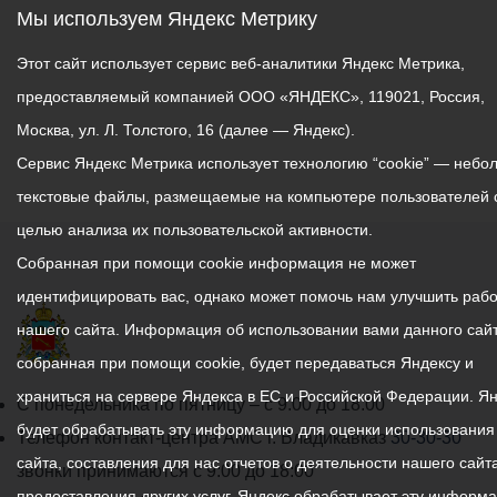
Мы используем Яндекс Метрику
Этот сайт использует сервис веб-аналитики Яндекс Метрика,
предоставляемый компанией ООО «ЯНДЕКС», 119021, Россия,
Москва, ул. Л. Толстого, 16 (далее — Яндекс).
Сервис Яндекс Метрика использует технологию “cookie” — небо
текстовые файлы, размещаемые на компьютере пользователей 
целью анализа их пользовательской активности.
Собранная при помощи cookie информация не может
идентифицировать вас, однако может помочь нам улучшить рабо
нашего сайта. Информация об использовании вами данного сайт
собранная при помощи cookie, будет передаваться Яндексу и
храниться на сервере Яндекса в ЕС и Российской Федерации. Я
График
С понедельника по пятницу – с 9.00 до 18.00
будет обрабатывать эту информацию для оценки использования
работы
Телефон контакт-центра АМС г. Владикавказ
30-30-30
сайта, составления для нас отчетов о деятельности нашего сайта
администрации
звонки принимаются с 9:00 до 18:00
предоставления других услуг. Яндекс обрабатывает эту информ