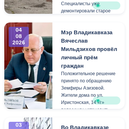
Специалисты уже
демонтировали старое
асфальтовое покрытие и
ограждение реки. Сейчас
04
Мэр Владикавказа
рабочие устанавливают
08
бордюры и поребрики,
Вячеслав
2026
готовят основания
Мильдзихов провёл
будущих дорожек к
личный прём
укладке брусчатки. Сейчас
граждан
специалисты
Положительное решение
обустраивают основание
принято по обращению
ограждения. Парапет
Земфиры Азизовой.
выполнен из
Жители дома по ул.
архитектурного бетона.
Иристонская, 14 «г»
Как и на других участках
попросили установить
набережной, бетонные
турники и досуговую зону
блоки будут чередоваться
для детей. Кроме того,
03
с металлическими
Во Владикавказе