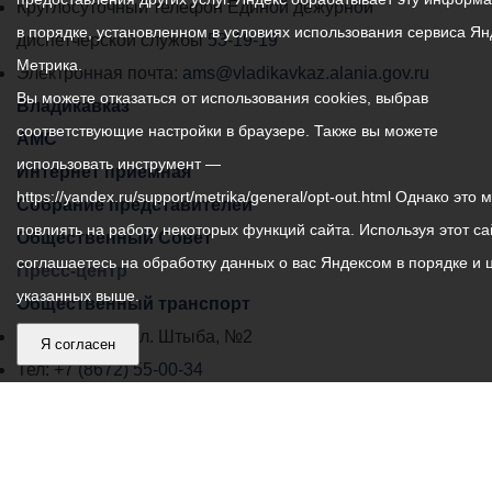
местного
Круглосуточный телефон Единой дежурной
в порядке, установленном в условиях использования сервиса Ян
самоуправления
диспетчерской службы
53-19-19
Метрика.
города
Электронная почта:
ams@vladikavkaz.alania.gov.ru
Вы можете отказаться от использования cookies, выбрав
Владикавказ:
Владикавказ
соответствующие настройки в браузере. Также вы можете
АМС
использовать инструмент —
Интернет приемная
https://yandex.ru/support/metrika/general/opt-out.html Однако это 
Собрание представителей
повлиять на работу некоторых функций сайта. Используя этот са
Общественный Совет
соглашаетесь на обработку данных о вас Яндексом в порядке и 
Пресс-центр
указанных выше.
Общественный транспорт
Владикавказ, пл. Штыба, №2
Я согласен
Тел:
+7 (8672) 55-00-34
Главный редактор: Биазарти Д. К.
Свидетельство о регистрации СМИ ЭЛ № ФС 77 –
75258 от 07.03.2019 выданное Федеральной Службой