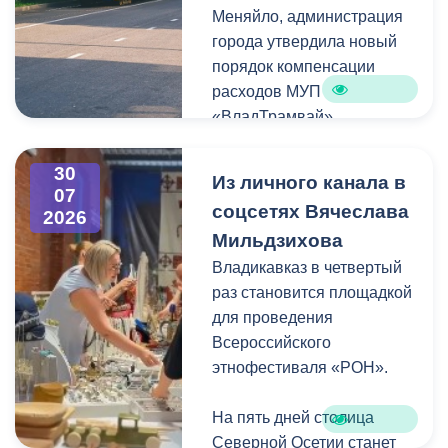
Меняйло, администрация
преобразования
Колхидова и руководителя
города утвердила новый
набережной Терека как
Северо-Осетинского
порядок компенсации
главной прогулочной зоны
отделения студенческих
расходов МУП
Владикавказа.
отрядов Олега Габараева
«ВладТрамвай».
и всех неравнодушных
жителей города за
Чтобы получить школьный
активное участие в сборе
30
Из личного канала в
проездной, необходимо
07
гуманитарной помощи для
соцсетях Вячеслава
2026
сдать фотографию 3×4 в
бойцов.
Мильдзихова
администрацию своей
школы. Проездной будет
Владикавказ в четвертый
Мой канал в Макс.
действовать до конца
раз становится площадкой
календарного года.
для проведения
Пользоваться проездным
Всероссийского
удостоверением может
этнофестиваля «РОН».
только ученик, на имя
которого он оформлен.
На пять дней столица
Северной Осетии станет