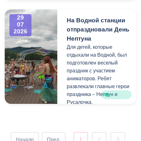
Напомним, ранее,
центром притяжения для
администрация
всех, кто любит и ценит
29
На Водной станции
Владикавказа обещала,
богатейшее культурное
07
отпраздновали День
что льгота сохранится и
наследие нашей великой
2026
будет предоставляться в
России.
Нептуна
рамках нового
Для детей, которые
нормативного порядка.
отдыхали на Водной, был
Изменения были связаны
подготовлен веселый
с тем, что в начале 2026
праздник с участием
года полномочия по
аниматоров. Ребят
организации
развлекали главные герои
пассажирских перевозок
праздника – Нептун и
перешли в
Русалочка.
республиканский Комитет
по транспорту.
Как отметил заведующий
Водной станцией Георгий
Цгоев, празднование Дня
Начало
Пред.
1
2
3