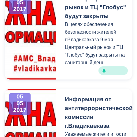
ВОВ. В столице Северной
05
рынок и ТЦ "Глобус"
2017
Осетии-Алании памятные
будут закрыты
мероприятия прошли
единовременно у
В целях обеспечения
памятника дважды Героя
безопасности жителей
СССР Иссы Плиева,
г.Владикавказа 9 мая
«Рубежа обороны
Центральный рынок и ТЦ
Владикавказа», памятника
"Глобус" будут закрыты на
Петру Барбашову.
санитарный день.
05
Информация от
05
антитеррористической
2017
комиссии
г.Владикавказа
Уважаемые жители и гости