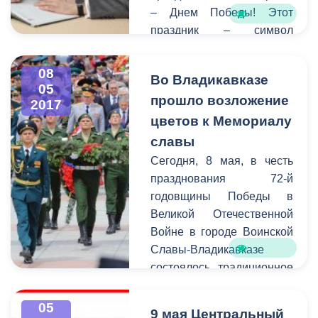
– Днем Победы! Этот
праздник – символ
героизма нашего народа,
его несгибаемой
08
Во Владикавказе
стойкости и
05
прошло возложение
несокрушимости духа!
2017
цветов к Мемориалу
славы
Сегодня, 8 мая, в честь
празднования 72-й
годовщины Победы в
Великой Отечественной
Войне в городе Воинской
Славы-Владикавказе
состоялось традиционное
возложение цветов к
монументам и памятникам
05
9 мая Центральный