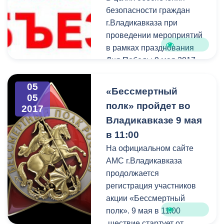
безопасности граждан
г.Владикавказа при
проведении мероприятий
в рамках празднования
Дня Победы 9 мая 2017
00
30
года с 06
до 22
часов
05
автомобильное движение
«Бессмертный
05
будет ограничено на
полк» пройдет во
2017
следующих улицах:
Владикавказе 9 мая
в 11:00
На официальном сайте
АМС г.Владикавказа
продолжается
регистрация участников
акции «Бессмертный
полк». 9 мая в 11:00
шествие стартует от