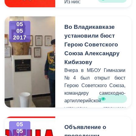
Из них:
- на исполнении – 38
обращений;
05
- снято с контроля –21
Во Владикавказе
05
обращение.
установили бюст
2017
Герою Советского
Союза Александру
Кибизову
Вчера в МБОУ Гимназии
№4 был открыт бюст
Герою Советского Союза,
командиру самоходно-
артиллерийской
установки, старшему
сержанту Александру
Николаевичу Кибизову. В
05
Объявление о
05
честь этого события в
проведении