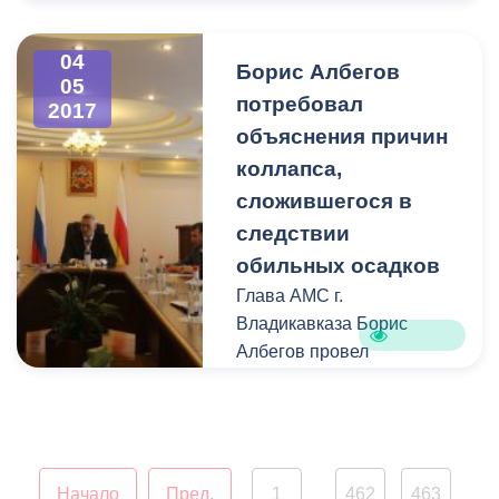
площади Штыба. На
данный момент о своем
04
Борис Албегов
участии заявили порядка
05
потребовал
2017
7000 человек.
объяснения причин
коллапса,
сложившегося в
следствии
обильных осадков
Глава АМС г.
Владикавказа Борис
Албегов провел
экстренное совещание с
Министром ЖКХ и
энергетики республики
Альбертом Сокуровым,
руководителем
Начало
Пред.
1
462
463