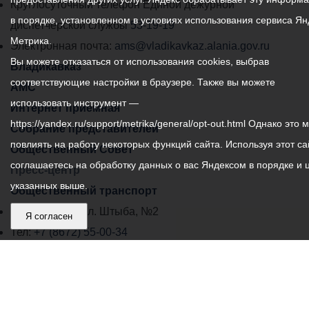
местного
Круглосуточный телефон Единой дежурной
в порядке, установленном в условиях использования сервиса Ян
самоуправления
диспетчерской службы
53-19-19
Метрика.
города
Электронная почта:
ams@vladikavkaz.alania.gov.ru
Вы можете отказаться от использования cookies, выбрав
Владикавказ:
Владикавказ
соответствующие настройки в браузере. Также вы можете
АМС
использовать инструмент —
Интернет приемная
https://yandex.ru/support/metrika/general/opt-out.html Однако это 
Собрание представителей
повлиять на работу некоторых функций сайта. Используя этот са
Общественный Совет
соглашаетесь на обработку данных о вас Яндексом в порядке и 
Пресс-центр
указанных выше.
Общественный транспорт
Владикавказ, пл. Штыба, №2
Я согласен
Тел:
+7 (8672) 55-00-34
Главный редактор: Биазарти Д. К.
Свидетельство о регистрации СМИ ЭЛ № ФС 77 –
75258 от 07.03.2019 выданное Федеральной Службой