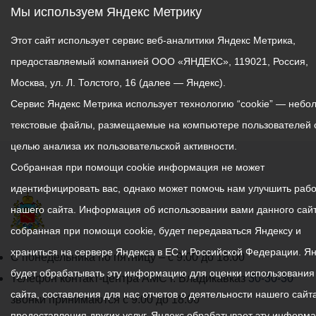
Мы используем Яндекс Метрику
Этот сайт использует сервис веб-аналитики Яндекс Метрика,
предоставляемый компанией ООО «ЯНДЕКС», 119021, Россия,
Москва, ул. Л. Толстого, 16 (далее — Яндекс).
Сервис Яндекс Метрика использует технологию “cookie” — небо
текстовые файлы, размещаемые на компьютере пользователей 
целью анализа их пользовательской активности.
Собранная при помощи cookie информация не может
идентифицировать вас, однако может помочь нам улучшить рабо
нашего сайта. Информация об использовании вами данного сайт
собранная при помощи cookie, будет передаваться Яндексу и
храниться на сервере Яндекса в ЕС и Российской Федерации. Я
График
С понедельника по пятницу – с 9.00 до 18.00
будет обрабатывать эту информацию для оценки использования
работы
Телефон контакт-центра АМС г. Владикавказ
30-30-30
сайта, составления для нас отчетов о деятельности нашего сайта
администрации
звонки принимаются с 9:00 до 18:00
предоставления других услуг. Яндекс обрабатывает эту информ