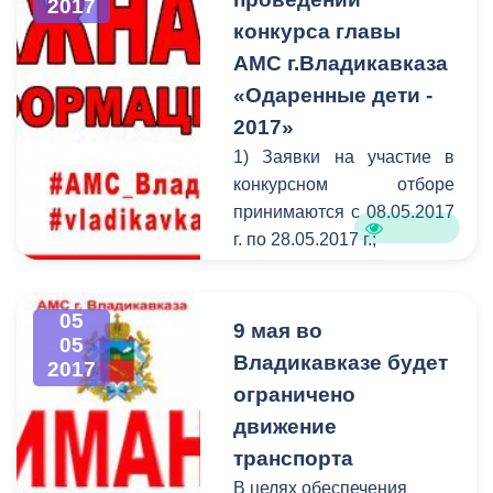
2017
фойе учреждения был
конкурса главы
проведен торжественный
АМС г.Владикавказа
митинг. Мероприятие
посетили ветераны
«Одаренные дети -
Великой Отечественной
2017»
войны, представители
1) Заявки на участие в
«Стыр Ныхас», органов
конкурсном отборе
власти, общественных
принимаются с 08.05.2017
организаций.
г. по 28.05.2017 г.;
2) Поощрения
распределяются по
05
следующим
9 мая во
05
направлениям:
Владикавказе будет
2017
- музыкальное творчество;
ограничено
- изобразительное
движение
искусство;
транспорта
- хореография.
В целях обеспечения