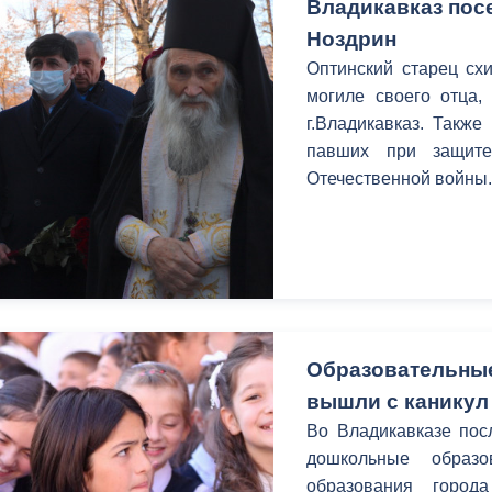
Владикавказ пос
Ноздрин
Оптинский старец сх
могиле своего отца,
г.Владикавказ. Также
павших при защит
Отечественной войны
Образовательные
вышли с каникул
Во Владикавказе пос
дошкольные образо
образования город