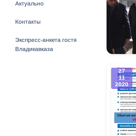
Владикавка
Актуально
Распоряжен
Контакты
ОРВ и эксп
Оценка деят
Экспресс-анкета гостя
местного с
Владикавказа
27
11
Открытые д
2020
Информация
проверок