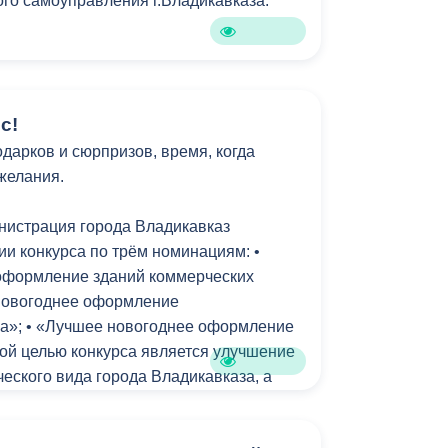
го самоуправления г.Владикавказа.
Бесплатная юридическая помощь
с!
дарков и сюрпризов, время, когда
желания.
нистрация города Владикавказ
ии конкурса по трём номинациям: •
оформление зданий коммерческих
 новогоднее оформление
а»; • «Лучшее новогоднее оформление
ной целью конкурса является улучшение
еского вида города Владикавказа, а
дничной атмосферы в преддверии
венских праздников.