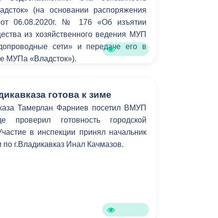
дсток» (на основании распоряжения
 от 06.08.2020г. № 176 «Об изъятии
ества из хозяйственного ведения МУП
допроводные сети» и передаче его в
е МУПа «Владсток»).
икавказа готова к зиме
каза Тамерлан Фарниев посетил ВМУП
где проверил готовность городской
Участие в инспекции принял начальник
по г.Владикавказ Инал Качмазов.