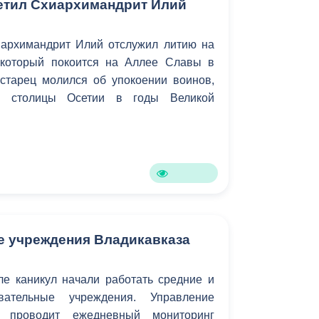
етил Схиархимандрит Илий
иархимандрит Илий отслужил литию на
 который покоится на Аллее Славы в
 старец молился об упокоении воинов,
е столицы Осетии в годы Великой
.
 учреждения Владикавказа
ле каникул начали работать средние и
вательные учреждения. Управление
а проводит ежедневный мониторинг