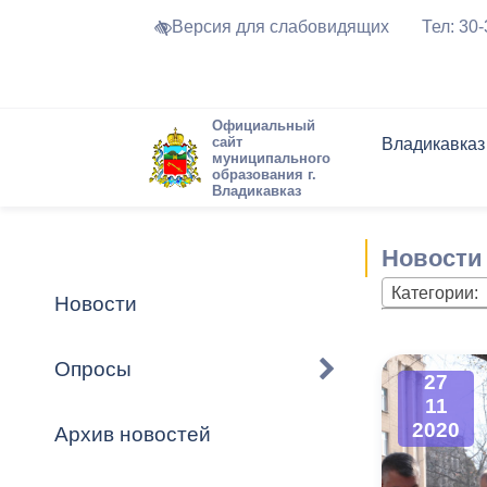
Версия для слабовидящих
Тел: 30
Официальный
сайт
Владикавказ
муниципального
образования г.
Владикавказ
Общие свед
Структура
Интернет-п
Председате
Структура
Новости
Реестры ма
Новости
Устав город
Торги и Кон
расписание
Обратная с
Комиссии
Новостная 
Актуально
Категории:
Новости
Города-поб
Программа
Противодей
Достоприме
Опросы
27
Владикавка
Формы обра
График при
11
принимаемы
2020
Архив новостей
Презентаци
рассмотрен
городского 