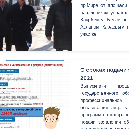
з
пр.Мира от площади 
ия, постановления
Кадровая политика
начальником управле
Заурбеком Беслекое
ертиза НПА
Контактная информация
Асланом Караевым п
ельности органов
Списки граждан, состоящих на
участке.
амоуправления
учете в качестве нуждающихся 
улучшении жилищных условий п
г. Владикавказ
О сроках подачи 
2021
анные
Общественное обсуждение
Выпускники про
документов стратегического
государственного о
планирования
профессионально
образовании, лица, 
 о результатах
Порядок обжалования решений 
программ в иностранн
действий органов местного
подачи заявления о
самоуправления