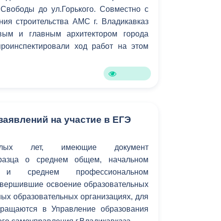
Свободы до ул.Горького. Совместно с
Противодействие коррупции
ния строительства АМС г. Владикавказ
вым и главным архитектором города
Градостроительная деятельность
роинспектировали ход работ на этом
Формирование комфортной
в
городской среды
о
Бюджет для граждан
Пространственные сведения
заявлений на участие в ЕГЭ
Гражданская оборона в
шлых лет, имеющие документ
чрезвычайных ситуациях
бразца о среднем общем, начальном
Незаконное строительство
м и среднем профессиональном
завершившие освоение образовательных
и
Информация финансового
ых образовательных организациях, для
органа
бращаются в Управление образования