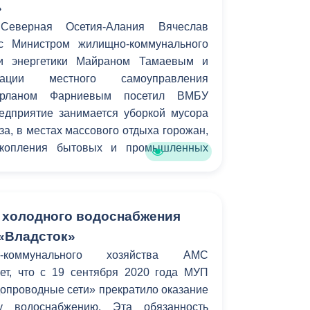
»
Северная Осетия-Алания Вячеслав
с Министром жилищно-коммунального
 и энергетики Майраном Тамаевым и
рации местного самоуправления
мерланом Фарниевым посетил ВМБУ
едприятие занимается уборкой мусора
за, в местах массового отдыха горожан,
скопления бытовых и промышленных
г холодного водоснабжения
«Владсток»
-коммунального хозяйства АМС
ает, что с 19 сентября 2020 года МУП
опроводные сети» прекратило оказание
у водоснабжению. Эта обязанность