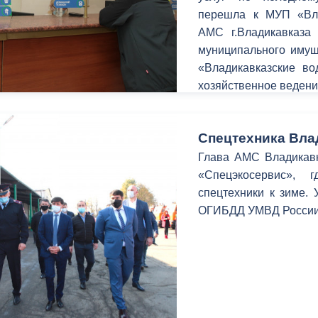
перешла к МУП «Вла
АМС г.Владикавказа
муниципального имущ
«Владикавказские во
хозяйственное ведени
Спецтехника Влад
Глава АМС Владикав
«Спецэкосервис», 
спецтехники к зиме. 
ОГИБДД УМВД России 