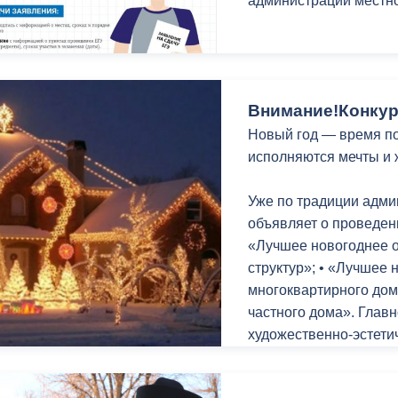
администрации местно
ный контроль
Выборы 2026
Внимание!Конкур
Новый год — время по
исполняются мечты и 
Уже по традиции адми
объявляет о проведен
«Лучшее новогоднее 
структур»; • «Лучшее
многоквартирного дом
частного дома». Глав
художественно-эстетич
также создание праз
новогодних и рождест