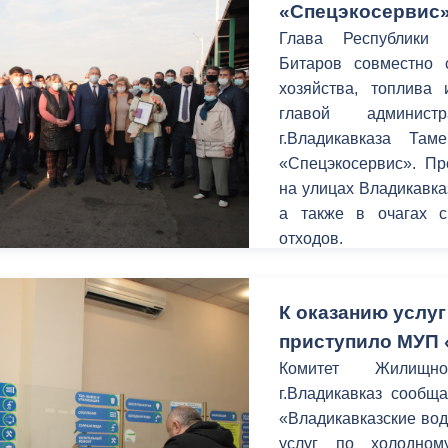
«Спецэкосервис
Глава Республики 
Битаров совместно 
хозяйства, топлива
главой админист
г.Владикавказа Та
«Спецэкосервис». Пр
на улицах Владикавка
а также в очагах 
отходов.
К оказанию услу
приступило МУП 
Комитет Жилищно
г.Владикавказ сообщ
«Владикавказские вод
услуг по холодном