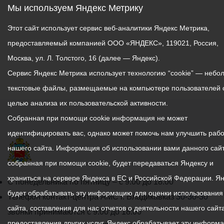
Мы используем Яндекс Метрику
Этот сайт использует сервис веб-аналитики Яндекс Метрика,
предоставляемый компанией ООО «ЯНДЕКС», 119021, Россия,
Москва, ул. Л. Толстого, 16 (далее — Яндекс).
Сервис Яндекс Метрика использует технологию “cookie” — небо
текстовые файлы, размещаемые на компьютере пользователей 
целью анализа их пользовательской активности.
Собранная при помощи cookie информация не может
идентифицировать вас, однако может помочь нам улучшить рабо
нашего сайта. Информация об использовании вами данного сайт
собранная при помощи cookie, будет передаваться Яндексу и
храниться на сервере Яндекса в ЕС и Российской Федерации. Я
График
С понедельника по пятницу – с 9.00 до 18.00
будет обрабатывать эту информацию для оценки использования
работы
Телефон контакт-центра АМС г. Владикавказ
30-30-30
сайта, составления для нас отчетов о деятельности нашего сайта
администрации
звонки принимаются с 9:00 до 18:00
предоставления других услуг. Яндекс обрабатывает эту информ