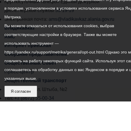
местного
Круглосуточный телефон Единой дежурной
в порядке, установленном в условиях использования сервиса Ян
самоуправления
диспетчерской службы
53-19-19
Метрика.
города
Электронная почта:
ams@vladikavkaz.alania.gov.ru
Вы можете отказаться от использования cookies, выбрав
Владикавказ:
Владикавказ
соответствующие настройки в браузере. Также вы можете
АМС
использовать инструмент —
Интернет приемная
https://yandex.ru/support/metrika/general/opt-out.html Однако это 
Собрание представителей
повлиять на работу некоторых функций сайта. Используя этот са
Общественный Совет
соглашаетесь на обработку данных о вас Яндексом в порядке и 
Пресс-центр
указанных выше.
Общественный транспорт
Владикавказ, пл. Штыба, №2
Я согласен
Тел:
+7 (8672) 55-00-34
Главный редактор: Биазарти Д. К.
Свидетельство о регистрации СМИ ЭЛ № ФС 77 –
75258 от 07.03.2019 выданное Федеральной Службой