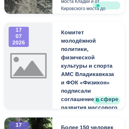
моста Кладки и от
Кировского моста до
Чапаевского моста
продолжаются работы по
17
благоустройству.
Комитет
07
молодёжной
2026
Просим жителей и гостей
политики,
города не заходить на
физической
территорию проведения
культуры и спорта
работ и выбирать
альтернативные
АМС Владикавказа
маршруты для прогулок—
и ФОК «Физикон»
это вопрос вашей
подписали
безопасности.
соглашение в сфере
развития массового
Ограждения и сигнальные
спорта
ленты на участках
проведения работ
Такое сотрудничество
17
Более 150 человек