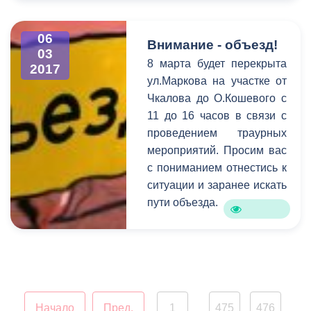
проведению субботников –
об этом и многом другом
говорилось на
06
Внимание - объезд!
03
расширенном аппаратном
8 марта будет перекрыта
2017
совещании в столичной
ул.Маркова на участке от
администрации под
Чкалова до О.Кошевого с
председательством Бориса
11 до 16 часов в связи с
Албегова.
проведением траурных
мероприятий. Просим вас
с пониманием отнестись к
ситуации и заранее искать
пути объезда.
Начало
Пред.
1
475
476