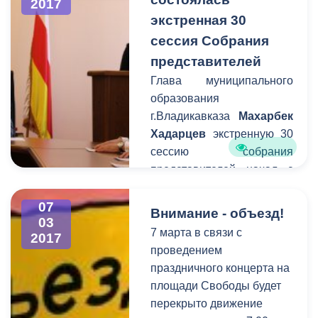
2017
для всех
экстренная 30
представительниц
сессия Собрания
прекрасного пола города к
представителей
Международному
женскому дню. Частным
Глава муниципального
перевозчикам
образования
рекомендовано
г.Владикавказа
Махарбек
присоединиться к
Хадарцев
экстренную 30
городской акции
сессию собрания
представителей начал с
поздравления женщин с
наступающим 8 марта.
07
Внимание - объезд!
03
Несмотря на
7 марта в связи с
2017
предпраздничное время,
проведением
срочное заседание сессии
праздничного концерта на
было подготовлено за
площади Свободы будет
один день.
перекрыто движение