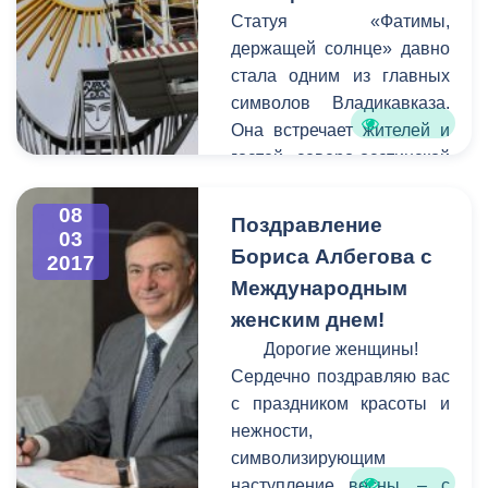
управляющих компаний
Статуя «Фатимы,
совместно,
держащей солнце» давно
администрация города по
стала одним из главных
закону не имеет права
символов Владикавказа.
наводить на них порядок.
Она встречает жителей и
гостей северо-осетинской
столицы у въезда в город
стороны города Беслана.
08
Поздравление
03
К сожалению, в последние
Бориса Албегова с
2017
годы вид сооружения
Международным
оставлял желать лучшего -
женским днем!
оно пострадало от
коррозии, стала заметной
Дорогие женщины!
усталость металла.
Сердечно поздравляю вас
с праздником красоты и
нежности,
символизирующим
наступление весны, – с