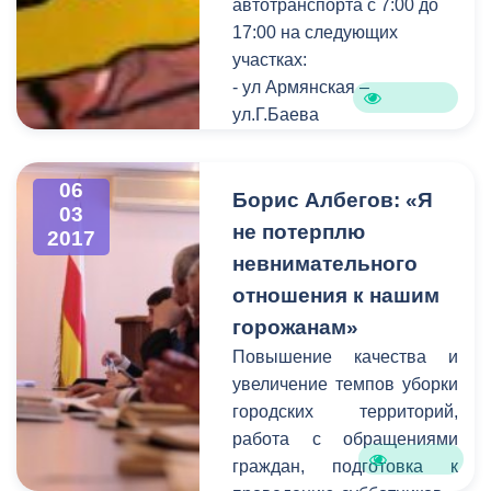
автотранспорта с 7:00 до
17:00 на следующих
участках:
- ул Армянская –
ул.Г.Баева
- ул.Армянская –
ул.Ч.Баева
06
- ул.Церетели -
Борис Албегов: «Я
03
ул.Димитрова
не потерплю
2017
-ул.Армянская- пр.Мира
невнимательного
(правая сторона)
отношения к нашим
-ул.Армянская- пр.Мира(
горожанам»
левая сторона)
Повышение качества и
Также будет
увеличение темпов уборки
приостановлено
городских территорий,
движение трамвая по
работа с обращениями
пр.Мира.
граждан, подготовка к