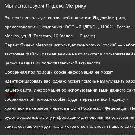
Мы используем Яндекс Метрику
Этот сайт использует сервис веб-аналитики Яндекс Метрика,
предоставляемый компанией ООО «ЯНДЕКС», 119021, Россия,
Москва, ул. Л. Толстого, 16 (далее — Яндекс).
Сервис Яндекс Метрика использует технологию “cookie” — небо
текстовые файлы, размещаемые на компьютере пользователей 
целью анализа их пользовательской активности.
Собранная при помощи cookie информация не может
идентифицировать вас, однако может помочь нам улучшить рабо
нашего сайта. Информация об использовании вами данного сайт
собранная при помощи cookie, будет передаваться Яндексу и
храниться на сервере Яндекса в ЕС и Российской Федерации. Я
График
С понедельника по пятницу – с 9.00 до 18.00
будет обрабатывать эту информацию для оценки использования
работы
Телефон контакт-центра АМС г. Владикавказ
30-30-30
сайта, составления для нас отчетов о деятельности нашего сайта
администрации
звонки принимаются с 9:00 до 18:00