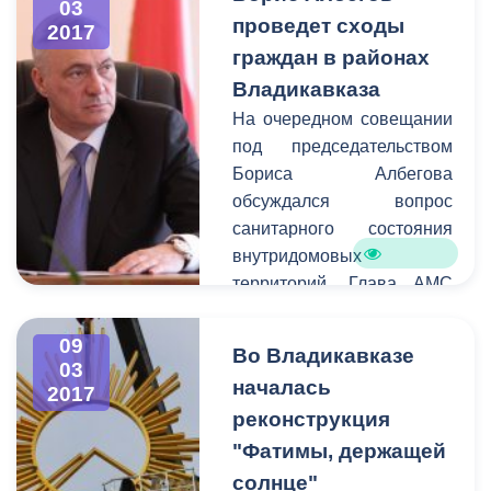
03
предпринимателей, а
проведет сходы
2017
также благоустройство
граждан в районах
городских территорий.
Владикавказа
На очередном совещании
под председательством
Бориса Албегова
обсуждался вопрос
санитарного состояния
внутридомовых
территорий. Глава АМС
призвал руководителей
проводить работу с
09
Во Владикавказе
жителями
03
началась
2017
многоквартирных домов.
реконструкция
Так как вышеуказанные
территории являются
"Фатимы, держащей
зоной ответственности
солнце"