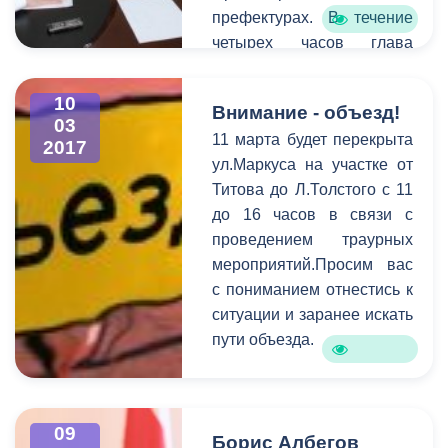
префектурах. В течение
четырех часов глава
принял порядка 20
записавшихся на прием.
10
Внимание - объезд!
Для более детального
03
11 марта будет перекрыта
выяснения проблем, с
2017
ул.Маркуса на участке от
которыми пришли
Титова до Л.Толстого с 11
горожане, к разговору
до 16 часов в связи с
были приглашены
проведением траурных
руководители структурных
мероприятий.Просим вас
подразделений АМС.
с пониманием отнестись к
Самыми актуальными в
ситуации и заранее искать
ходе приема стали
пути объезда.
коммунальные и
жилищные проблемы,
вопросы социальной
сферы, поддержка
09
Борис Албегов
начинающих