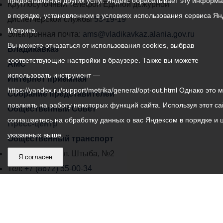
предоставления других услуг. Яндекс обрабатывает эту информ
местного
Круглосуточный телефон Единой дежурной
в порядке, установленном в условиях использования сервиса Ян
самоуправления
диспетчерской службы
53-19-19
Метрика.
города
Электронная почта:
ams@vladikavkaz.alania.gov.ru
Вы можете отказаться от использования cookies, выбрав
Владикавказ:
Владикавказ
соответствующие настройки в браузере. Также вы можете
АМС
использовать инструмент —
Интернет приемная
https://yandex.ru/support/metrika/general/opt-out.html Однако это 
Собрание представителей
повлиять на работу некоторых функций сайта. Используя этот са
Общественный Совет
соглашаетесь на обработку данных о вас Яндексом в порядке и 
Пресс-центр
указанных выше.
Общественный транспорт
Владикавказ, пл. Штыба, №2
Я согласен
Тел:
+7 (8672) 55-00-34
Главный редактор: Биазарти Д. К.
Свидетельство о регистрации СМИ ЭЛ № ФС 77 –
75258 от 07.03.2019 выданное Федеральной Службой