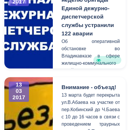
2017
трамвайному вагону.
Единой дежурно-
диспетчерской
службы устранили
122 аварии
Об оперативной
обстановке во
Владикавказе в сфере
жилищно-коммунального
хозяйства сообщает
Единая дежурно-
13
диспетчерская служба.
Внимание - объезд!
03
В период c 6 по 13 марта
13 марта будет перекрыта
2017
на горячую линию единой
ул.В.Абаева на участке от
дежурно-диспетчерской
пер.Кобинский до Ч.Баева
службы поступило 122
с 10 до 16 часов в связи с
обращения. В
проведением траурных
оперативном порядке