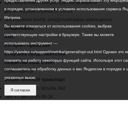
предоставления других услуг. Яндекс обрабатывает эту информ
местного
Круглосуточный телефон Единой дежурной
в порядке, установленном в условиях использования сервиса Ян
самоуправления
диспетчерской службы
53-19-19
Метрика.
города
Электронная почта:
ams@vladikavkaz.alania.gov.ru
Вы можете отказаться от использования cookies, выбрав
Владикавказ:
Владикавказ
соответствующие настройки в браузере. Также вы можете
АМС
использовать инструмент —
Интернет приемная
https://yandex.ru/support/metrika/general/opt-out.html Однако это 
Собрание представителей
повлиять на работу некоторых функций сайта. Используя этот са
Общественный Совет
соглашаетесь на обработку данных о вас Яндексом в порядке и 
Пресс-центр
указанных выше.
Общественный транспорт
Владикавказ, пл. Штыба, №2
Я согласен
Тел:
+7 (8672) 55-00-34
Главный редактор: Биазарти Д. К.
Свидетельство о регистрации СМИ ЭЛ № ФС 77 –
75258 от 07.03.2019 выданное Федеральной Службой