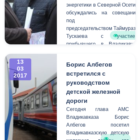
энергетики в Северной Осетии
состоит в том, чтобы АМС
обсуждались на совещании
г. Владикавказ имела
под
возможность
председательством Таймураза
предупредить остальных
Тускаева с участием
граждан города о
прибывшего в Владикавказ
временных неудобствах
председателя совета
для передвижения на тех
директоров ПАО «МРСК
13
или иных улицах.
Борис Албегов
Юга» Сергея Архипова.
03
встретился с
2017
руководством
детской железной
дороги
Сегодня глава АМС
Владикавказа Борис
Албегов посетил
Владикавказскую детскую