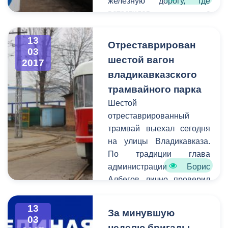
железную дорогу, где
встретился с
директором Натальей
Келехсаевой. Темой к
13
Отреставрирован
03
обсуждению стало
шестой вагон
2017
будущее сотрудничество
владикавказского
руководства ДЖД и
трамвайного парка
городских властей.
Шестой
отреставрированный
трамвай выехал сегодня
на улицы Владикавказа.
По традиции глава
администрации Борис
Албегов лично проверил
качество выполненных
работ и дал старт
13
За минувшую
обновленному
03
неделю бригады