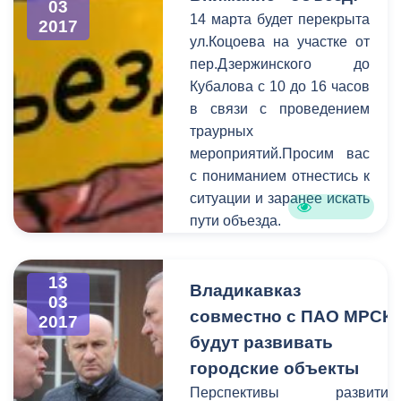
03
14 марта будет перекрыта
2017
ул.Коцоева на участке от
пер.Дзержинского до
Кубалова с 10 до 16 часов
в связи с проведением
траурных
мероприятий.Просим вас
с пониманием отнестись к
ситуации и заранее искать
пути объезда.
Обращаем ваше
внимание на то, что
13
необходимо
Владикавказ
03
своевременно сообщать
совместно с ПАО МРСК
2017
информацию о
будут развивать
планируемом перекрытии
городские объекты
в администрацию города.
Перспективы развития
Смысл этого оповещения