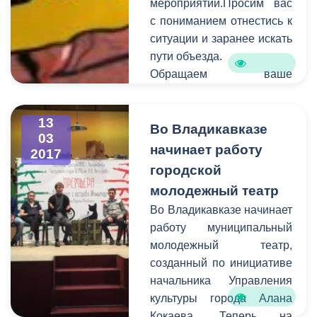
мероприятий.Просим вас
специалисты выезжают на
с пониманием отнестись к
аварийные места и
ситуации и заранее искать
устраняют проблемы в
пути объезда.
сфере ЖКХ.
Обращаем ваше
внимание на то, что
необходимо
13
своевременно сообщать
Во Владикавказе
03
информацию о
начинает работу
2017
планируемом перекрытии
городской
в администрацию города.
молодежный театр
Смысл этого оповещения
Во Владикавказе начинает
состоит в том, чтобы АМС
работу муниципальный
г. Владикавказ имела
молодежный театр,
возможность
созданный по инициативе
предупредить остальных
начальника Управления
граждан города о
культуры города Алана
временных неудобствах
Кокаева. Теперь на