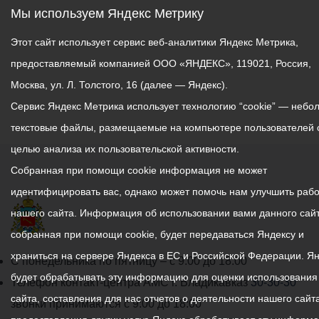
Мы используем Яндекс Метрику
Этот сайт использует сервис веб-аналитики Яндекс Метрика,
предоставляемый компанией ООО «ЯНДЕКС», 119021, Россия,
Москва, ул. Л. Толстого, 16 (далее — Яндекс).
Сервис Яндекс Метрика использует технологию “cookie” — небо
текстовые файлы, размещаемые на компьютере пользователей 
целью анализа их пользовательской активности.
Собранная при помощи cookie информация не может
идентифицировать вас, однако может помочь нам улучшить рабо
нашего сайта. Информация об использовании вами данного сайт
собранная при помощи cookie, будет передаваться Яндексу и
храниться на сервере Яндекса в ЕС и Российской Федерации. Я
График
С понедельника по пятницу – с 9.00 до 18.00
будет обрабатывать эту информацию для оценки использования
работы
Телефон контакт-центра АМС г. Владикавказ
30-30-30
сайта, составления для нас отчетов о деятельности нашего сайта
администрации
звонки принимаются с 9:00 до 18:00