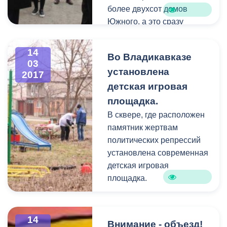
более двухсот домов
Южного, а это сразу
несколько улиц, лишены
удобства сбора и отвода
14
Во Владикавказе
сточных вод.
03
установлена
2017
детская игровая
площадка.
В сквере, где расположен
памятник жертвам
политических репрессий
установлена современная
детская игровая
площадка.
14
Внимание - объезд!