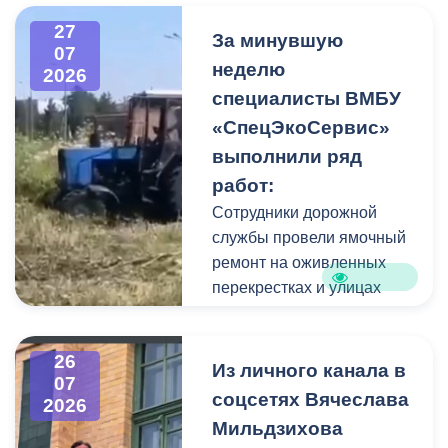
высокого давления.
27
Фигуру всадника и
За минувшую
07
постамент отмыли от
неделю
2026
накопившейся пыли.
специалисты ВМБУ
«СпецЭкоСервис»
Одновременно
выполнили ряд
коммунальщики привели в
работ:
порядок и прилегающую
территорию, полностью
Сотрудники дорожной
очистив площадь вокруг
службы провели ямочный
памятника.
ремонт на оживленных
перекрестках и улицах
города. В частности, на
Архонском круге, по
26
улицам Весенняя,
Из личного канала в
07
Кырджалийская,
соцсетях Вячеслава
2026
Первомайская,
Мильдзихова
Барбашова,