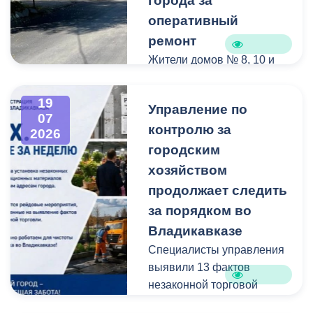
города за
оперативный
ремонт
Жители домов № 8, 10 и
12 по улице Иристонской
обратились в
19
Управление по
администрацию
07
контролю за
Владикавказа с просьбой
2026
привести в порядок
городским
межквартальный проезд.
хозяйством
Работы выполнены:
продолжает следить
наиболее разрушенный
за порядком во
участок полностью
Владикавказе
заасфальтирован, на
Специалисты управления
остальных проведен
выявили 13 фактов
ямочный ремонт.
незаконной торговой
деятельности
В адрес главы МО – АМС