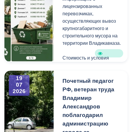
уличную пыль, налет и
лицензированных
копоть, не повреждая
перевозчиках,
структуру камня.
осуществляющих вывоз
крупногабаритного и
строительного мусора на
территории Владикавказа.
Стоимость и условия
вывоза уточняйте по
указанным телефонам.
19
Почетный педагог
07
РФ, ветеран труда
2026
Владимир
Александров
поблагодарил
администрацию