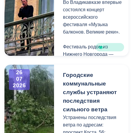
Во Владикавказе впервые
Комсомольская.
состоялся концерт
всероссийского
фестиваля «Музыка
балконов. Великие реки».
Фестиваль родом из
Нижнего Новгорода —
города, где в 2023 году
впервые прошли
26
Городские
концерты на балконах
07
коммунальные
исторических зданий.
2026
Проект быстро стал
службы устраняют
культурной визитной
последствия
карточкой региона, а
сильного ветра
сегодня его география
Устранены последствия
расширяется, объединяя
ветра по адресам:
разные города России.
проспект Коста, 56;