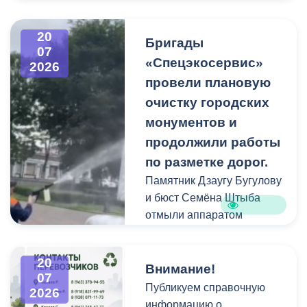
В период уборки мест
захоронений посетители
20
Бригады
нередко складируют
07
«Спецэкосервис»
2026
растительные и другие
провели плановую
отходы на смежных
площадках и вдоль
очистку городских
проездов, что затрудняет
монументов и
работу
продолжили работы
специализированной
по разметке дорог.
техники.
Памятник Дзаугу Бугулову
и бюст Семёна Штыба
отмыли аппаратом
высокого давления и
специальными моющими
20
средствами. Такой подход
Внимание!
07
позволяет эффективно
Публикуем справочную
2026
смыть накопившуюся
информацию о