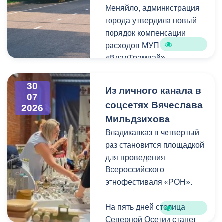
Меняйло, администрация
преобразования
Колхидова и руководителя
города утвердила новый
набережной Терека как
Северо-Осетинского
порядок компенсации
главной прогулочной зоны
отделения студенческих
расходов МУП
Владикавказа.
отрядов Олега Габараева
«ВладТрамвай».
и всех неравнодушных
жителей города за
Чтобы получить школьный
активное участие в сборе
30
Из личного канала в
проездной, необходимо
07
гуманитарной помощи для
соцсетях Вячеслава
2026
сдать фотографию 3×4 в
бойцов.
Мильдзихова
администрацию своей
школы. Проездной будет
Владикавказ в четвертый
Мой канал в Макс.
действовать до конца
раз становится площадкой
календарного года.
для проведения
Пользоваться проездным
Всероссийского
удостоверением может
этнофестиваля «РОН».
только ученик, на имя
которого он оформлен.
На пять дней столица
Северной Осетии станет