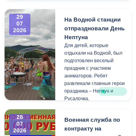
Напомним, ранее,
центром притяжения для
администрация
всех, кто любит и ценит
29
На Водной станции
Владикавказа обещала,
богатейшее культурное
07
отпраздновали День
что льгота сохранится и
наследие нашей великой
2026
будет предоставляться в
России.
Нептуна
рамках нового
Для детей, которые
нормативного порядка.
отдыхали на Водной, был
Изменения были связаны
подготовлен веселый
с тем, что в начале 2026
праздник с участием
года полномочия по
аниматоров. Ребят
организации
развлекали главные герои
пассажирских перевозок
праздника – Нептун и
перешли в
Русалочка.
республиканский Комитет
по транспорту.
Как отметил заведующий
28
Военная служба по
Водной станцией Георгий
07
контракту на
Цгоев, празднование Дня
2026