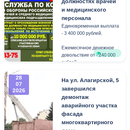
Нептуна - уже старая
должностях врачей
добрая традиция.
и медицинского
персонала
В завершение праздника
Единовременная выплата
детей угостили
- 3 400 000 рублей.
сладостями.
Ежемесячное денежное
Мероприятие
довольствие от - 240 000
организовано ВМБУК
рублей.
«Радуга».
Списание долго по
28
На ул. Алагирской, 5
07
кредитам участникам СВО
завершился
2026
до - 10 000 000 рублей.
демонтаж
аварийного участка
Рассматриваются
кандидаты мужского пола
фасада
на должности
многоквартирного
медицинского персонала.