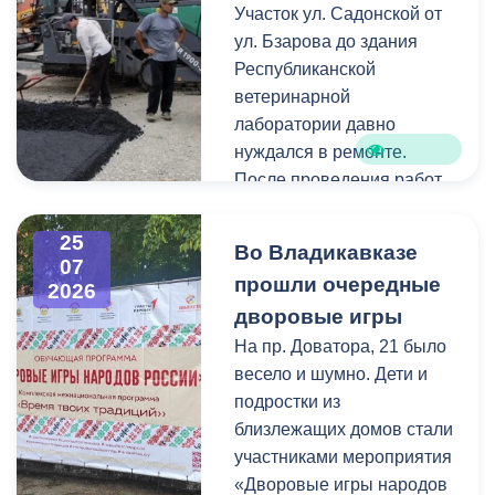
Как отметил председатель
Участок ул. Садонской от
небольшие ветки.
правления организации
ул. Бзарова до здания
«Российские студенческие
Республиканской
отряды» Олег Габараев,
ветеринарной
генераторы бойцам
лаборатории давно
необходимы для
нуждался в ремонте.
бесперебойной работы
После проведения работ
техники.
по замене инженерных
коммуникаций состояние
25
Во Владикавказе
«На этом наша помощь не
дорожного покрытия
07
прошли очередные
2026
заканчивается, мы и
значительно ухудшилось,
дворовые игры
дальше будем помогать
поэтому было принято
нашим ребятам», - сказал
решение о его
На пр. Доватора, 21 было
Олег Габараев.
комплексном обновлении.
весело и шумно. Дети и
подростки из
Отметим, администрация
Ранее на этом участке
близлежащих домов стали
Владикавказа регулярно
отсутствовали тротуары.
участниками мероприятия
отправляет на передовую
В рамках ремонта здесь
«Дворовые игры народов