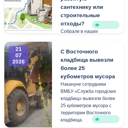
сантехнику или
строительные
отходы?
Собрали в наших
карточках всю полезную
информацию про места и
21
С Восточного
способы утилизации
07
кладбища вывезли
крупногабаритного и
2026
строительного мусора.
более 25
кубометров мусора
Накануне сотрудники
ВМБУ «Служба городских
кладбищ» вывезли более
25 кубометров мусора с
территории Восточного
кладбища.