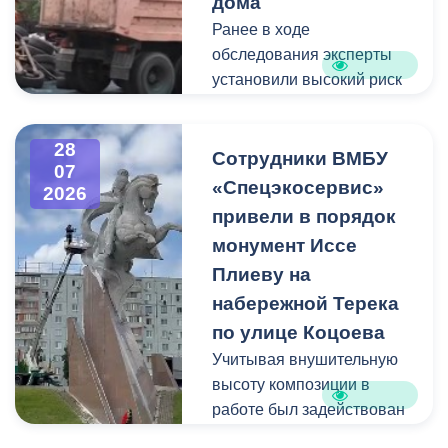
дома
Ранее в ходе
Пункт отбора на военную
обследования эксперты
службу по контракту г.
установили высокий риск
Владикавказ, ул. Титова,
обрушения конструкции
д. 5.
площадью 362
28
квадратных метра и весом
Сотрудники ВМБУ
07
около 53 тонн.
«Спецэкосервис»
2026
привели в порядок
Для предотвращения
монумент Иссе
возможной чрезвычайной
Плиеву на
ситуации Комиссия по
набережной Терека
предупреждению и
ликвидации ЧС ввела
по улице Коцоева
режим повышенной
Учитывая внушительную
готовности и
высоту композиции в
организовала комплекс
работе был задействован
неотложных мероприятий.
автоподъемник и аппарат