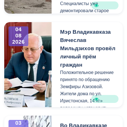
Специалисты уже
демонтировали старое
асфальтовое покрытие и
ограждение реки. Сейчас
04
Мэр Владикавказа
рабочие устанавливают
08
бордюры и поребрики,
Вячеслав
2026
готовят основания
Мильдзихов провёл
будущих дорожек к
личный прём
укладке брусчатки. Сейчас
граждан
специалисты
Положительное решение
обустраивают основание
принято по обращению
ограждения. Парапет
Земфиры Азизовой.
выполнен из
Жители дома по ул.
архитектурного бетона.
Иристонская, 14 «г»
Как и на других участках
попросили установить
набережной, бетонные
турники и досуговую зону
блоки будут чередоваться
для детей. Кроме того,
03
с металлическими
Во Владикавказе