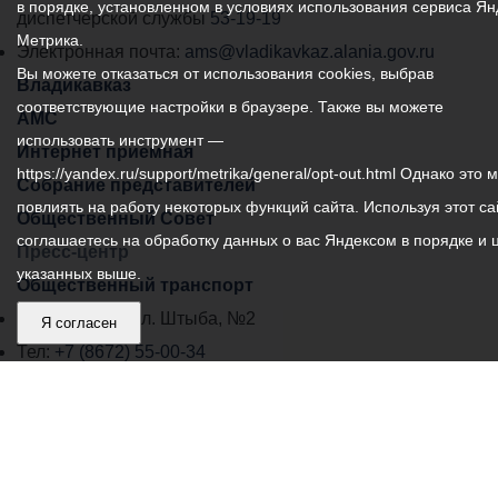
в порядке, установленном в условиях использования сервиса Ян
самоуправления
диспетчерской службы
53-19-19
Метрика.
города
Электронная почта:
ams@vladikavkaz.alania.gov.ru
Вы можете отказаться от использования cookies, выбрав
Владикавказ:
Владикавказ
соответствующие настройки в браузере. Также вы можете
АМС
использовать инструмент —
Интернет приемная
https://yandex.ru/support/metrika/general/opt-out.html Однако это 
Собрание представителей
повлиять на работу некоторых функций сайта. Используя этот са
Общественный Совет
соглашаетесь на обработку данных о вас Яндексом в порядке и 
Пресс-центр
указанных выше.
Общественный транспорт
Владикавказ, пл. Штыба, №2
Я согласен
Тел:
+7 (8672) 55-00-34
Главный редактор: Биазарти Д. К.
Свидетельство о регистрации СМИ ЭЛ № ФС 77 –
75258 от 07.03.2019 выданное Федеральной Службой
по надзору в сфере связи, информационных