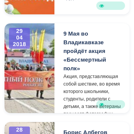
29
9 Мая во
04
Владикавказе
2018
пройдёт акция
«Бессмертный
полк»
Акция, представляющая
собой шествие, во время
которого школьники,
студенты, родители с
детьми, а также ветераны
проносят фотографии
своих родственников,
участвовавших в Великой
28
Борис Албегов