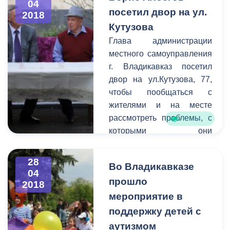
04
Отечественной войне,
посетил двор на ул.
2018
пройдёт во Владикавказе
Кутузова
в четвертый раз.
Глава администрации
местного самоуправления
г. Владикавказ посетил
двор на ул.Кутузова, 77,
чтобы пообщаться с
жителями и на месте
рассмотреть проблемы, с
которыми они
сталкиваются. На встрече
также присутствовали
28
Во Владикавказе
руководители
04
прошло
ответственных
2018
подразделений
мероприятие в
Администрации города.
поддержку детей с
аутизмом