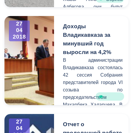
классами.
Албегова они будут
завершены в течение двух
месяцев. Первоначально
27
Доходы
разметку решено
04
Владикавказа за
2018
обновить вблизи школ и
минувший год
на улицах с активным
движением транспорта.
выросли на 4,2%
В администрации
Владикавказа состоялась
42 сессия Собрания
представителей города VI
созыва по
председательством
Махарбека Хадарцева. В
заседании приняли
участие глава АМС Борис
27
Отчет о
Албегов, заместители
04
проделанной работе