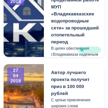
2018
председателя Собрания
МУП
представителей
г.Владикавказа Тенгиз
«Владикавказские
Тиникашвили и Мадина
водопроводные
Ходова, депутаты
сети» за прошедший
Городской Думы,
отопительный
руководство
период
администрации
В целях обеспечения
Владикавказа.
г.Владикавказа надежным
и качественным
водоснабжением МУП
27
Автор лучшего
«Владикавказские
04
водопроводные сети» в
проекта получит
2018
рамках производственной
приз в 100 000
деятельности и в ходе
рублей
подготовки к осенне-
С целью привлечения
зимнему периоду 2017-
широких слоев