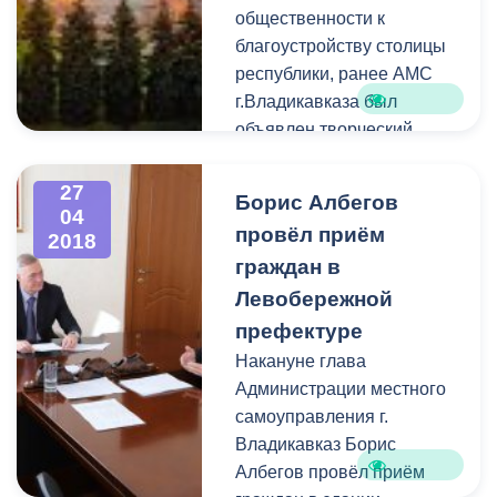
2018гг. были произведены
общественности к
следующие работы:
благоустройству столицы
республики, ранее АМС
г.Владикавказа был
объявлен творческий
конкурс на тему:
«Разработка эскизного
27
Борис Албегов
проекта архитектурной
04
провёл приём
2018
формы – знака,
граждан в
обозначающего въезд
во Владикавказ со
Левобережной
стороны Военно-
префектуре
Грузинской дороги»
.
Накануне глава
Администрации местного
самоуправления г.
Владикавказ Борис
Албегов провёл приём