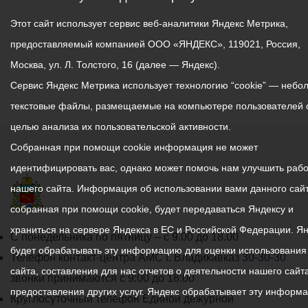
Этот сайт использует сервис веб-аналитики Яндекс Метрика,
предоставляемый компанией ООО «ЯНДЕКС», 119021, Россия,
Москва, ул. Л. Толстого, 16 (далее — Яндекс).
Сервис Яндекс Метрика использует технологию “cookie” — небо
текстовые файлы, размещаемые на компьютере пользователей 
целью анализа их пользовательской активности.
Собранная при помощи cookie информация не может
идентифицировать вас, однако может помочь нам улучшить рабо
нашего сайта. Информация об использовании вами данного сайт
собранная при помощи cookie, будет передаваться Яндексу и
храниться на сервере Яндекса в ЕС и Российской Федерации. Я
График
С понедельника по пятницу – с 9.00 до 18.00
будет обрабатывать эту информацию для оценки использования
работы
Телефон контакт-центра АМС г. Владикавказ
30-30-30
сайта, составления для нас отчетов о деятельности нашего сайта
администрации
звонки принимаются с 9:00 до 18:00
предоставления других услуг. Яндекс обрабатывает эту информ
местного
Круглосуточный телефон Единой дежурной