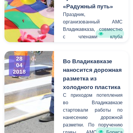
«Радужный путь»
Праздник,
организованный АМС
Владикавказа, совместно
с членами клуба
«Лоскутное одеяло», а
также артистами театра
28
«Премьера», прошёл на
Во Владикавказе
04
новой Набережной реки
наносится дорожная
2018
Терек. Мероприятие
разметка из
предусматривало
холодного пластика
особенности детей с
С приходом потепления
аутизмом, поэтому для
во Владикавказе
ребят были организованы
стартовали работы по
сенсорные развлечения,
нанесению дорожной
ростовые куклы, зоны
разметки. По поручению
творчества с мастер-
главы АМС Бориса